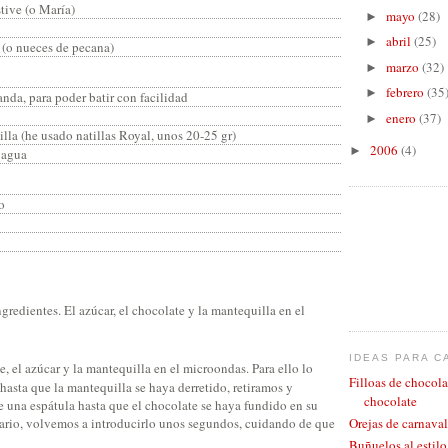
stive (o María)
mayo
(28)
►
abril
(25)
►
 (o nueces de pecana)
marzo
(32)
►
febrero
(35
►
anda, para poder batir con facilidad
enero
(37)
►
illa (he usado natillas Royal, unos 20-25 gr)
2006
(4)
►
 agua
o
redientes. El azúcar, el chocolate y la mantequilla en el
IDEAS PARA C
, el azúcar y la mantequilla en el microondas. Para ello lo
Filloas de chocola
asta que la mantequilla se haya derretido, retiramos y
chocolate
una espátula hasta que el chocolate se haya fundido en su
esario, volvemos a introducirlo unos segundos, cuidando de que
Orejas de carnaval
Buñuelos al estil