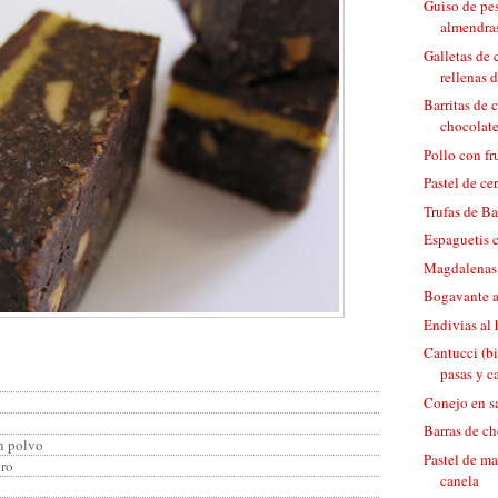
Guiso de pe
almendras
Galletas de 
rellenas 
Barritas de 
chocolat
Pollo con fr
Pastel de ce
Trufas de B
Espaguetis 
Magdalenas 
Bogavante a
Endivias al
Cantucci (bi
pasas y c
Conejo en sa
Barras de ch
en polvo
Pastel de ma
gro
canela