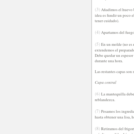
(3)
Añadimos el huevo ba
idea es fundir un poco e
tener cuidado).
(4)
Apartamos del fuego y
(5)
En un molde (no es n
extendemos el preparado
Debe quedar un espesor d
durante una hora.
Las restantes capas son
Capa central
(6)
La mantequilla debe 
reblandezca.
(7)
Pesamos los ingredie
hasta obtener una lisa,
(8)
Retiramos del frigor