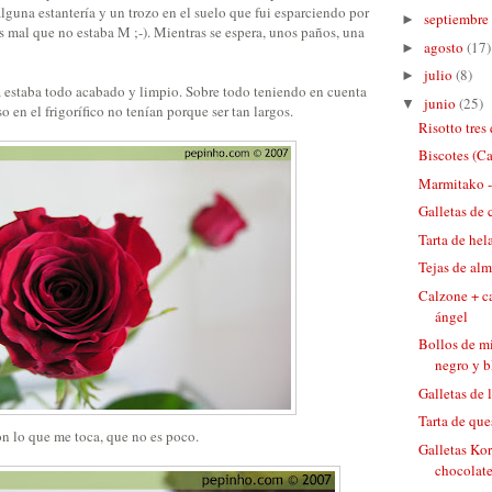
lguna estantería y un trozo en el suelo que fui esparciendo por
septiembre
►
s mal que no estaba M ;-). Mientras se espera, unos paños, una
agosto
(17)
►
julio
(8)
►
 estaba todo acabado y limpio. Sobre todo teniendo en cuenta
junio
(25)
▼
 en el frigorífico no tenían porque ser tan largos.
Risotto tre
Biscotes (Ca
Marmitako -
Galletas de 
Tarta de hel
Tejas de al
Calzone + c
ángel
Bollos de mi
negro y 
Galletas de 
Tarta de que
on lo que me toca, que no es poco.
Galletas Ko
chocolat