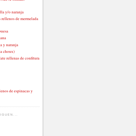
lla y/o naranja
 rellenos de mermelada
buesa
zana
a y naranja
ta choux)
ate rellenas de confitura
lenos de espinacas y
IGUEN...