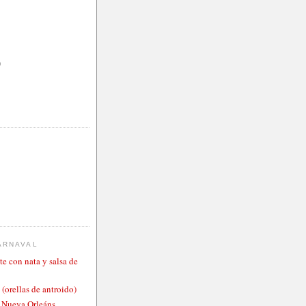
)
ARNAVAL
te con nata y salsa de
 (orellas de antroido)
o Nueva Orleáns