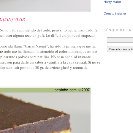
Harry Haller
Crea tu insignia
 (SIN) VIVIR
o lo había prometido del todo, pero sí lo había insinuado. Si
BÚSQUEDA E
ue hacer alguna receta (¡ya!). Lo difícil era por cual empezar.
conocida llama “barras Naomi”, ha sido la primera que me ha
bre todo me ha llamado la atención el colorido, aunque no me
lear unos polvos para natillas. No pasa nada, al instante
e, son para darle un sabor a vainilla a la capa central. Si no se
rían sustituir por unos 30 gr. de azúcar glasé y aroma de