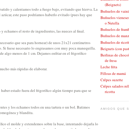
(Beignets)
tido y calentamos todo a fuego bajo, evitando que hierva. La
Buñuelos de vaini
l azúcar, este paso podríamos haberlo evitado (pues hay que
Buñuelos vieneses
o Nutella
Buñuelos de fram
 echamos el resto de ingredientes, las nueces al final.
Buñuelos de man
Buñuelos de ricott
ecesario que sea para hornear) de unos 21x21 centímetros
. Si fuese necesario lo engrasamos con muy poca manequilla.
Beignets (con pas
e algo menos de 1 cm. Dejamos enfriar en el frigorífico
Berlinas de chocol
de fresa
Leche frita
 mucho más rápidas de elaborar.
Filloas de mamá
Crêpes suzette
Crêpes salados rel
haber estado fuera del frigorífico algún tiempo para que se
ricotta
ntes y los echamos todos en una tartera o un bol. Batimos
AMIGOS QUE S
 homogénea y blandita.
ífico el molde y extendemos sobre la base, intentando dejarla lo