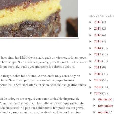
RECETAS DEL 
2018
(2)
►
2017
(2)
►
2016
(4)
►
2015
(4)
►
2014
(13)
►
2013
(17)
►
 la cocina, las 12:30 de la madrugada un viernes, solo, un poco
2012
(13)
►
o trabajo. Necesitaba relajarme y, por ello, me fui a la cocina
lo un poco, después quedaría como los chorros del oro.
2011
(9)
►
2010
(23)
►
un riesgo, sobre todo si uno se encuentra muy cansado y no
l tema. Se corre el peligro de cometer un pequeño error
2009
(52)
►
ponibles,..) pero necesitaba un poco de actividad gastronómica
2008
(114)
►
2007
(279)
▼
i) de todo, no me aseguré con anterioridad de disponer de
diciembre
►
Cuando ya había preparado las galletas, percibí que me faltaba
noviembre
►
ción era sustituirlo por unas almendras, tampoco era tan grave.
octubre
(21
iencia y unas cuantas manchas de chocolate por la cocina:
►