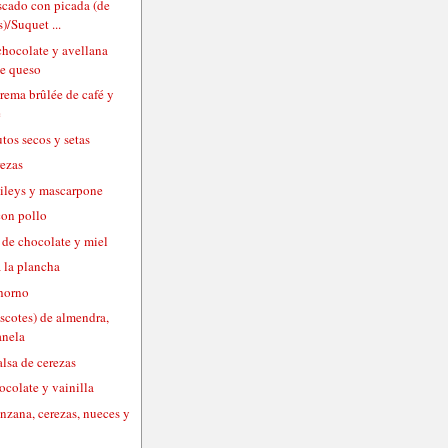
scado con picada (de
)/Suquet ...
chocolate y avellana
de queso
crema brûlée de café y
e
utos secos y setas
rezas
aileys y mascarpone
con pollo
de chocolate y miel
 la plancha
 horno
scotes) de almendra,
anela
lsa de cerezas
ocolate y vainilla
nzana, cerezas, nueces y