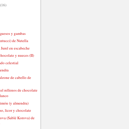
(16)
s quesos y gambas
ntucci) de Nutella
 Jurel en escabeche
chocolate y nueces (II)
ado celestial
mendra
alzone de cabello de
el rellenos de chocolate
blanco
limón (y almendra)
so, licor y chocolate
rova (Sablé Korova) de
e