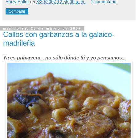
Harry Haller
en
3/30/2007 12:55:00 a. m.
1 comentario:
Compartir
miércoles, 28 de marzo de 2007
Callos con garbanzos a la galaico-
madrileña
Ya es primavera... no sólo dónde tú y yo pensamos...