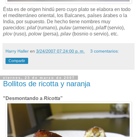
Ésta es de origen hindú pero cuyo plato se elabora en todo
el mediterráneo oriental, los Balcanes, países árabes o la
India, por supuesto. De hecho tiene nombres muy
parecidos:
pilaf
(rumano),
pulav
(armenio),
pilaff
(servio),
plov
(ruso),
polow
(persa),
pilav
(bosnio o servio), etc.
Harry Haller
en
3/24/2007 07:24:00 p. m.
3 comentarios:
Compartir
viernes, 23 de marzo de 2007
Bollitos de ricotta y naranja
"Desmontando a
Ricotta
”