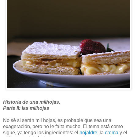
Historia de una milhojas.
Parte II: las milhojas
No sé si serán mil hojas, es probable que sea una
exageración, pero no le falta mucho. El tema está como
sigue, ya tengo los ingredientes: el
hojaldre
, la
crema
y el