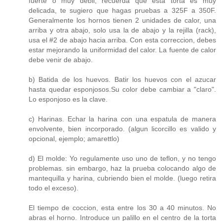
fuerte o muy debil; recuerda que esta torta es muy
delicada, te sugiero que hagas pruebas a 325F a 350F.
Generalmente los hornos tienen 2 unidades de calor, una
arriba y otra abajo, solo usa la de abajo y la rejilla (rack),
usa el #2 de abajo hacia arriba. Con esta correccion, debes
estar mejorando la uniformidad del calor. La fuente de calor
debe venir de abajo.
b) Batida de los huevos. Batir los huevos con el azucar
hasta quedar esponjosos.Su color debe cambiar a "claro".
Lo esponjoso es la clave.
c) Harinas. Echar la harina con una espatula de manera
envolvente, bien incorporado. (algun licorcillo es valido y
opcional, ejemplo; amarettlo)
d) El molde: Yo regulamente uso uno de teflon, y no tengo
problemas. sin embargo, haz la prueba colocando algo de
mantequilla y harina, cubriendo bien el molde. (luego retira
todo el exceso).
El tiempo de coccion, esta entre los 30 a 40 minutos. No
abras el horno. Introduce un palillo en el centro de la torta