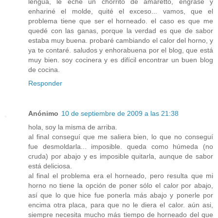
lengua, le eché un chorrito de amaretto, engrasé y
enhariné el molde, quité el exceso... vamos, que el
problema tiene que ser el horneado. el caso es que me
quedé con las ganas, porque la verdad es que de sabor
estaba muy buena. probaré cambiando el calor del horno, y
ya te contaré. saludos y enhorabuena por el blog, que está
muy bien. soy cocinera y es difícil encontrar un buen blog
de cocina.
Responder
Anónimo
10 de septiembre de 2009 a las 21:38
hola, soy la misma de arriba.
al final conseguí que me saliera bien, lo que no conseguí
fue desmoldarla... imposible. queda como húmeda (no
cruda) por abajo y es imposible quitarla, aunque de sabor
está deliciosa.
al final el problema era el horneado, pero resulta que mi
horno no tiene la opción de poner sólo el calor por abajo,
así que lo que hice fue ponerla más abajo y ponerle por
encima otra placa, para que no le diera el calor. aún asi,
siempre necesita mucho más tiempo de horneado del que