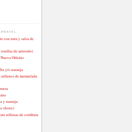
ARNAVAL
te con nata y salsa de
 (orellas de antroido)
o Nueva Orleáns
lla y/o naranja
 rellenos de mermelada
buesa
zana
a y naranja
ta choux)
ate rellenas de confitura