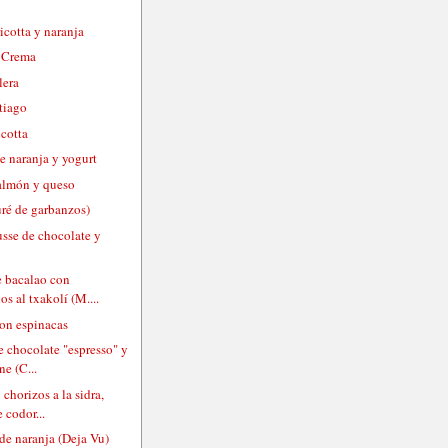
ricotta y naranja
e Crema
lera
tiago
icotta
e naranja y yogurt
salmón y queso
é de garbanzos)
usse de chocolate y
 bacalao con
os al txakolí (M....
on espinacas
e chocolate "espresso" y
e (C...
 chorizos a la sidra,
 codor...
de naranja (Deja Vu)