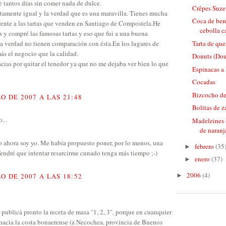
e tantos días sin comer nada de dulce.
Crêpes Suze
tamente igual y la verdad que es una maravilla. Tienes mucha
Coca de ber
erente a las tartas que venden en Santiago de Compostela.He
cebolla c
s y compré las famosas tartas y eso que fui a una buena
Tarta de que
 la verdad no tienen comparación con ésta.En los lugares de
ás el negocio que la calidad.
Donuts (Dou
cias por quitar el tenedor ya que no me dejaba ver bien lo que
Espinacas a 
Cocadas
Bizcocho de
O DE 2007 A LAS 21:48
Bolitas de 
...
Madeleines 
de naranj
do ahora soy yo. Me había propuesto poner, por lo menos, una
febrero
(35
►
 Tendré que intentar resarcirme cunado tenga más tiempo ;-)
enero
(37)
►
2006
(4)
O DE 2007 A LAS 18:52
►
, publicá pronto la receta de masa "1, 2, 3", porque en cuanquier
acia la costa bonaerense (a Necochea, provincia de Buenos