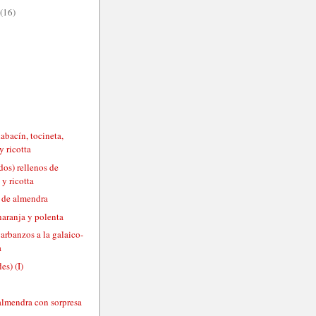
(16)
labacín, tocineta,
y ricotta
dos) rellenos de
 y ricotta
 de almendra
naranja y polenta
arbanzos a la galaico-
a
es) (I)
 almendra con sorpresa