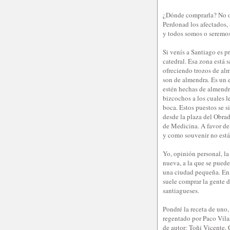
¿Dónde comprarla? No os
Perdonad los afectados, 
y todos somos o seremos 
Si venís a Santiago es p
catedral. Esa zona está 
ofreciendo trozos de alme
son de almendra. Es un e
estén hechas de almendr
bizcochos a los cuales l
boca. Estos puestos se s
desde la plaza del Obrad
de Medicina. A favor de
y como souvenir no está
Yo, opinión personal, la
nueva, a la que se puede
una ciudad pequeña. En 
suele comprar la gente d
santiagueses.
Pondré la receta de uno,
regentado por Paco Vilas
de autor: Toñi Vicente,