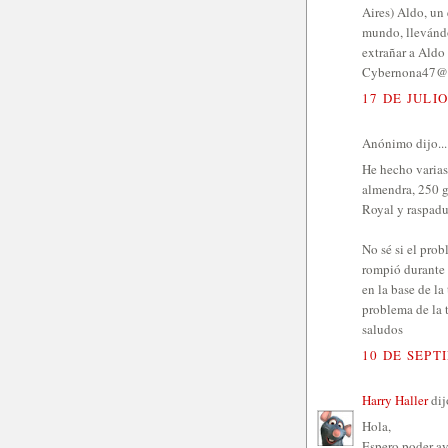
Aires) Aldo, un
mundo, llevándos
extrañar a Aldo 
Cybernona47@
17 DE JULIO
Anónimo dijo...
He hecho varias
almendra, 250 g
Royal y raspadu
No sé si el pro
rompió durante l
en la base de la
problema de la 
saludos
10 DE SEPT
Harry Haller
dijo
Hola,
Espero poder ay