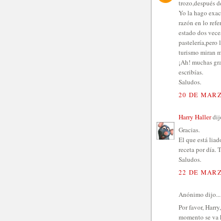
trozo,después d
Yo la hago exac
razón en lo ref
estado dos vece
pastelería,pero
turismo miran m
¡Ah! muchas gra
escribías.
Saludos.
20 DE MARZ
Harry Haller
dijo
Gracias.
El que está lia
receta por día.
Saludos.
22 DE MARZ
Anónimo dijo...
Por favor, Harry
momento se va h