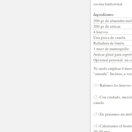
cocina tradicional.
Ingredientes
200 gr. de almendra mol
200 gr. de azúcar.
4 huevos.
Una pizca de canela.
Ralladura de limón.
1 nuez de mantequilla
Azúcar glasé para espolv
Opcional personal: un co
Yo suelo emplear 4 huev
“aireada”. Incluso, a v
(1)
Batimos los huevos c
(2)
Con cuidado, mezclam
canela.
(3)
En grasamos un mold
(4)
Calentamos el horno 
20-30 min.