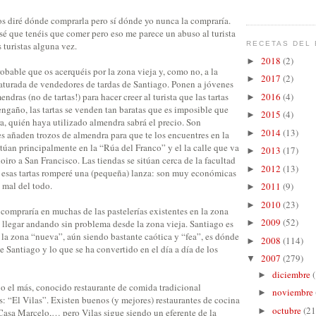
 diré dónde comprarla pero sí dónde yo nunca la compraría.
sé que tenéis que comer pero eso me parece un abuso al turista
turistas alguna vez.
RECETAS DEL 
2018
(2)
►
robable que os acerquéis por la zona vieja y, como no, a la
2017
(2)
►
saturada de vendedores de tardas de Santiago. Ponen a jóvenes
ndras (no de tartas!) para hacer creer al turista que las tartas
2016
(4)
►
ngaño, las tartas se venden tan baratas que es imposible que
2015
(4)
►
a, quién haya utilizado almendra sabrá el precio. Son
2014
(13)
►
es añaden trozos de almendra para que te los encuentres en la
itúan principalmente en la “Rúa del Franco” y el la calle que va
2013
(17)
►
oiro a San Francisco. Las tiendas se sitúan cerca de la facultad
2012
(13)
►
 esas tartas romperé una (pequeña) lanza: son muy económicas
 mal del todo.
2011
(9)
►
2010
(23)
►
 compraría en muchas de las pastelerías existentes en la zona
2009
(52)
 llegar andando sin problema desde la zona vieja. Santiago es
►
la zona “nueva”, aún siendo bastante caótica y “fea”, es dónde
2008
(114)
►
e Santiago y lo que se ha convertido en el día a día de los
2007
(279)
▼
diciembre
►
 o el más, conocido restaurante de comida tradicional
noviembre
►
: “El Vilas”. Existen buenos (y mejores) restaurantes de cocina
octubre
(21
►
 Casa Marcelo,… pero Vilas sigue siendo un eferente de la