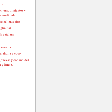
tte
enjena, pimientos y
aramelizada.
so caliente-frío
ghnuts) !
la catalana
 naranja
zanahoria y coco
(nuevas y con molde)
a y limón.
)