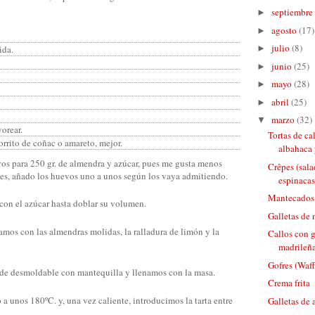
septiembre
►
agosto
(17)
►
julio
(8)
ida.
►
junio
(25)
►
mayo
(28)
►
abril
(25)
►
marzo
(32)
▼
orear.
Tortas de ca
rrito de coñac o amareto, mejor.
albahaca 
os para 250 gr. de almendra y azúcar, pues me gusta menos
Crêpes (sala
eces, añado los huevos uno a unos según los vaya admitiendo.
espinacas
Mantecados
on el azúcar hasta doblar su volumen.
Galletas de 
os con las almendras molidas, la ralladura de limón y la
Callos con g
madrileñ
Gofres (Waffl
e desmoldable con mantequilla y llenamos con la masa.
Crema frita
a unos 180ºC. y, una vez caliente, introducimos la tarta entre
Galletas de