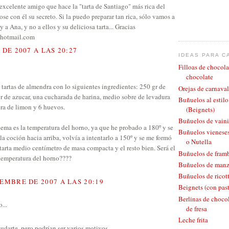
 excelente amigo que hace la "tarta de Santiago" más rica del
e con él su secreto. Si la puedo preparar tan rica, sólo vamos a
y a Ana, y no a ellos y su deliciosa tarta... Gracias
hotmail.com
 DE 2007 A LAS 20:27
IDEAS PARA C
Filloas de chocola
chocolate
 tartas de almendra con lo siguientes ingredientes: 250 gr de
Orejas de carnaval
r de azucar, una cucharada de harina, medio sobre de levadura
Buñuelos al estil
ra de limon y 6 huevos.
(Beignets)
Buñuelos de vaini
blema es la temperatura del horno, ya que he probado a 180º y se
Buñuelos vieneses
a coción hacia arriba, volvía a intentarlo a 150º y se me formó
o Nutella
 tarta medio centímetro de masa compacta y el resto bien. Será el
Buñuelos de fram
temperatura del horno????
Buñuelos de man
Buñuelos de ricott
IEMBRE DE 2007 A LAS 20:19
Beignets (con pas
Berlinas de chocol
...
de fresa
Leche frita
udarte, pero podrían ser varios motivos.