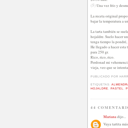
(5)
Una vez frío y desm
La receta original propo
bajar la temperatura a u
La tarta también se sue
hojaldre. Suelo hacer u
tenga tiempo la pondré, 
He llegado a hacer esta
para 250 gr.
Rico, rico, rico.
Perdonad mi vehemencia,
vieja, veo que se intent
PUBLICADO POR
HAR
ETIQUETAS:
ALMENDR
HOJALDRE
,
PASTEL
,
44 COMENTARI
Mariana
dijo...
Vaya tartita má