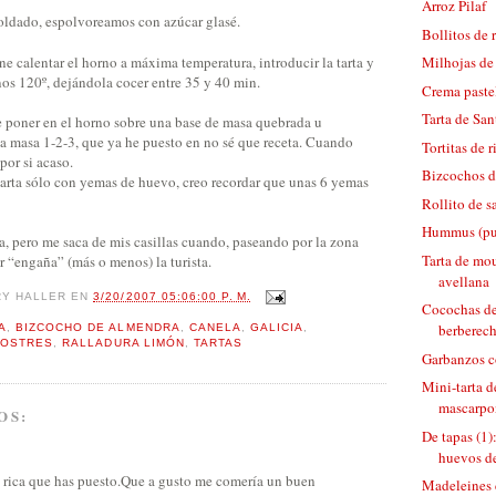
Arroz Pilaf
oldado, espolvoreamos con azúcar glasé.
Bollitos de 
ne calentar el horno a máxima temperatura, introducir la tarta y
Milhojas d
nos 120º, dejándola cocer entre 35 y 40 min.
Crema paste
Tarta de San
le poner en el horno sobre una base de masa quebrada u
na masa 1-2-3, que ya he puesto en no sé que receta. Cuando
Tortitas de r
por si acaso.
Bizcochos d
 tarta sólo con yemas de huevo, creo recordar que unas 6 yemas
Rollito de 
Hummus (pur
 pero me saca de mis casillas cuando, paseando por la zona
Tarta de mo
ar “engaña” (más o menos) la turista.
avellana
RY HALLER
EN
3/20/2007 05:06:00 P. M.
Cocochas de
berberech
A
,
BIZCOCHO DE ALMENDRA
,
CANELA
,
GALICIA
,
POSTRES
,
RALLADURA LIMÓN
,
TARTAS
Garbanzos c
Mini-tarta d
mascarpon
OS:
De tapas (1):
huevos de
s rica que has puesto.Que a gusto me comería un buen
Madeleines 