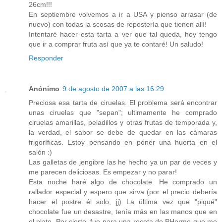
26cm!!!
En septiembre volvemos a ir a USA y pienso arrasar (de
nuevo) con todas la scosas de repostería que tienen allí!
Intentaré hacer esta tarta a ver que tal queda, hoy tengo
que ir a comprar fruta así que ya te contaré! Un saludo!
Responder
Anónimo
9 de agosto de 2007 a las 16:29
Preciosa esa tarta de ciruelas. El problema será encontrar
unas ciruelas que "sepan"; ultimamente he comprado
ciruelas amarillas, peladillos y otras frutas de temporada y,
la verdad, el sabor se debe de quedar en las cámaras
frigoríficas. Estoy pensando en poner una huerta en el
salón :)
Las galletas de jengibre las he hecho ya un par de veces y
me parecen deliciosas. Es empezar y no parar!
Esta noche haré algo de chocolate. He comprado un
rallador especial y espero que sirva (por el precio debería
hacer el postre él solo, jj) La última vez que "piqué"
chocolate fue un desastre, tenía más en las manos que en
el plato. Por cierto, fue para una receta de PHerme que me