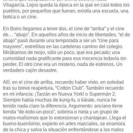
Vilagarcía. Lejos queda la época en la que en casi todos los
pueblos, por pequeños que fueran, existía una escuela, una
botica o un cine.
En Boiro llegamos a tener dos, el cine de “arriba” y el cine
de… “abajo”. En aquellos años de inicio de libertades, “el de
abajo” pasó durante una temporada a ser un “cine para
mayores”, estrellitas en las carteleras camino del colegio.
Mirábamos de reojo, sólo un poco, que era pecado; una
curiosidad nada gratificante para esa inocencia todavía sin
perder. El otro cine era un misterio, nada de estrenos. Un
verdadero cajón desastre.
Allí, en el cine de arriba, recuerdo haber visto, en soledad
tras su breve reapertura, “Cotton Club”. También recuerdo
en mi infancia: ¡Tarzán en Nueva York! o Supermán 2.
Siempre había muchas de kung-fu, o kárate, nunca he
tenido nada claro la diferencia. Argumento: anciano tiene
tienda “de-todo-un-poco”, sobrina o nieta y un grupo de
malos-malísimos que lo extorsionan y chantajean. Llega el
bueno-buenísimo, experto en artes marciales, se enamora
de la chica y salva la situación enfrentándose a los malos