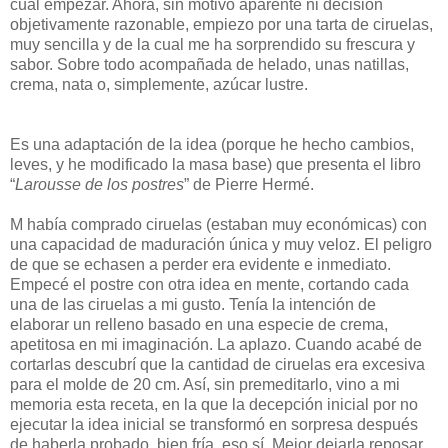
cuál empezar. Ahora, sin motivo aparente ni decisión
objetivamente razonable, empiezo por una tarta de ciruelas,
muy sencilla y de la cual me ha sorprendido su frescura y
sabor. Sobre todo acompañada de helado, unas natillas,
crema, nata o, simplemente, azúcar lustre.
Es una adaptación de la idea (porque he hecho cambios,
leves, y he modificado la masa base) que presenta el libro
“
Larousse de los postres
” de Pierre Hermé.
M había comprado ciruelas (estaban muy económicas) con
una capacidad de maduración única y muy veloz. El peligro
de que se echasen a perder era evidente e inmediato.
Empecé el postre con otra idea en mente, cortando cada
una de las ciruelas a mi gusto. Tenía la intención de
elaborar un relleno basado en una especie de crema,
apetitosa en mi imaginación. La aplazo. Cuando acabé de
cortarlas descubrí que la cantidad de ciruelas era excesiva
para el molde de 20 cm. Así, sin premeditarlo, vino a mi
memoria esta receta, en la que la decepción inicial por no
ejecutar la idea inicial se transformó en sorpresa después
de haberla probado, bien fría, eso sí. Mejor dejarla reposar