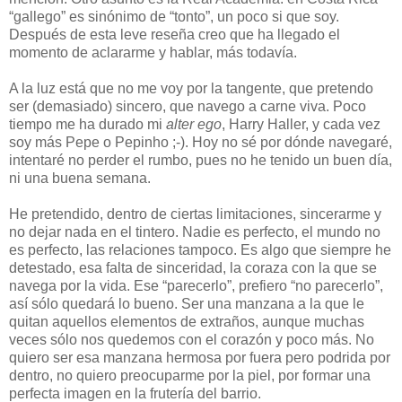
“gallego” es sinónimo de “tonto”, un poco si que soy.
Después de esta leve reseña creo que ha llegado el
momento de aclararme y hablar, más todavía.
A la luz está que no me voy por la tangente, que pretendo
ser (demasiado) sincero, que navego a carne viva. Poco
tiempo me ha durado mi
alter ego
, Harry Haller, y cada vez
soy más Pepe o Pepinho ;-). Hoy no sé por dónde navegaré,
intentaré no perder el rumbo, pues no he tenido un buen día,
ni una buena semana.
He pretendido, dentro de ciertas limitaciones, sincerarme y
no dejar nada en el tintero. Nadie es perfecto, el mundo no
es perfecto, las relaciones tampoco. Es algo que siempre he
detestado, esa falta de sinceridad, la coraza con la que se
navega por la vida. Ese “parecerlo”, prefiero “no parecerlo”,
así sólo quedará lo bueno. Ser una manzana a la que le
quitan aquellos elementos de extraños, aunque muchas
veces sólo nos quedemos con el corazón y poco más. No
quiero ser esa manzana hermosa por fuera pero podrida por
dentro, no quiero preocuparme por la piel, por formar una
perfecta imagen en la frutería del barrio.