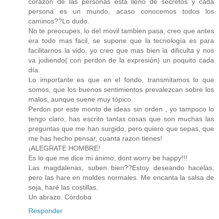
corazon de las personas está lleno de secretos y cada
persona es un mundo, acaso conocemos todos los
caminos??Lo dudo.
No te preocupes, lo del movil tambien pasa, creo que antes
era todo mas facil, se supone que la tecnología es para
facilitarnos la vido, yo creo que mas bien la dificulta y nos
va jodiendo( con perdon de la expresión) un poquito cada
día.
Lo importante es que en el fondo, transmitamos lo que
somos, que los buenos sentimientos prevalezcan sobre los
malos, aunque suene muy tópico.
Perdon por este monto de ideas sin orden , yo tampoco lo
tengo claro, has escrito tantas cosas que son muchas las
preguntas que me han surgido, pero quiero que sepas, que
me has hecho pensar, cuanta razon tienes!
¡ALEGRATE HOMBRE!
Es lo que me dice mi ánimo, dont worry be happy!!!
Las magdalenas, suben bien??Estoy deseando hacelas,
pero las hare en moldes normales. Me encanta la salsa de
soja, haré las costillas.
Un abrazo. Córdoba
Responder