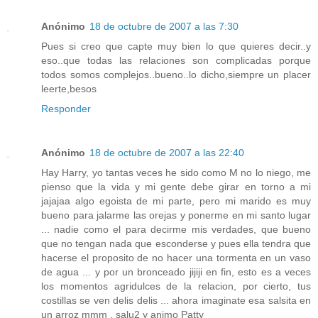
Anónimo
18 de octubre de 2007 a las 7:30
Pues si creo que capte muy bien lo que quieres decir..y
eso..que todas las relaciones son complicadas porque
todos somos complejos..bueno..lo dicho,siempre un placer
leerte,besos
Responder
Anónimo
18 de octubre de 2007 a las 22:40
Hay Harry, yo tantas veces he sido como M no lo niego, me
pienso que la vida y mi gente debe girar en torno a mi
jajajaa algo egoista de mi parte, pero mi marido es muy
bueno para jalarme las orejas y ponerme en mi santo lugar
... nadie como el para decirme mis verdades, que bueno
que no tengan nada que esconderse y pues ella tendra que
hacerse el proposito de no hacer una tormenta en un vaso
de agua ... y por un bronceado jijiji en fin, esto es a veces
los momentos agridulces de la relacion, por cierto, tus
costillas se ven delis delis ... ahora imaginate esa salsita en
un arroz mmm , salu2 y animo Patty