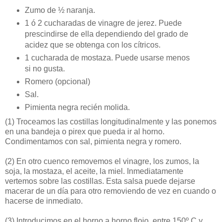
Zumo de ½ naranja.
1 ó 2 cucharadas de vinagre de jerez. Puede
prescindirse de ella dependiendo del grado de
acidez que se obtenga con los cítricos.
1 cucharada de mostaza. Puede usarse menos
si no gusta.
Romero (opcional)
Sal.
Pimienta negra recién molida.
(1)
Troceamos las costillas longitudinalmente y las ponemos
en una bandeja o pirex que pueda ir al horno.
Condimentamos con sal, pimienta negra y romero.
(2)
En otro cuenco removemos el vinagre, los zumos, la
soja, la mostaza, el aceite, la miel. Inmediatamente
vertemos sobre las costillas. Esta salsa puede dejarse
macerar de un día para otro removiendo de vez en cuando o
hacerse de inmediato.
(3)
Introducimos en el horno a horno flojo, entre 150º C y