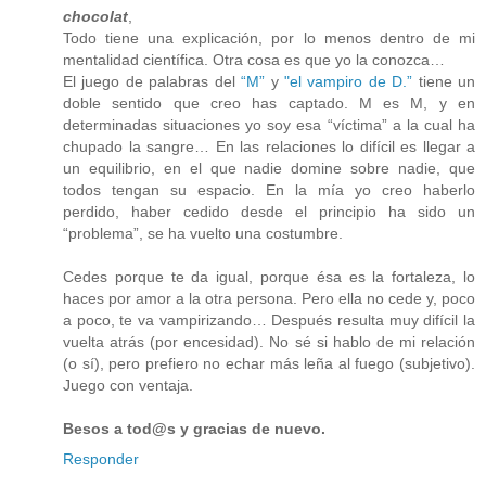
chocolat
,
Todo tiene una explicación, por lo menos dentro de mi
mentalidad científica. Otra cosa es que yo la conozca…
El juego de palabras del
“M”
y
"el vampiro de D.”
tiene un
doble sentido que creo has captado. M es M, y en
determinadas situaciones yo soy esa “víctima” a la cual ha
chupado la sangre… En las relaciones lo difícil es llegar a
un equilibrio, en el que nadie domine sobre nadie, que
todos tengan su espacio. En la mía yo creo haberlo
perdido, haber cedido desde el principio ha sido un
“problema”, se ha vuelto una costumbre.
Cedes porque te da igual, porque ésa es la fortaleza, lo
haces por amor a la otra persona. Pero ella no cede y, poco
a poco, te va vampirizando… Después resulta muy difícil la
vuelta atrás (por encesidad). No sé si hablo de mi relación
(o sí), pero prefiero no echar más leña al fuego (subjetivo).
Juego con ventaja.
Besos a tod@s y gracias de nuevo.
Responder