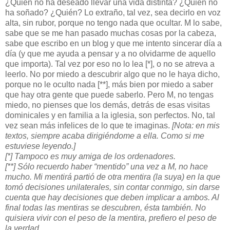
¿Quién no ha deseado llevar una vida distinta? ¿Quién no
ha soñado? ¿Quién? Lo extraño, tal vez, sea decirlo en voz
alta, sin rubor, porque no tengo nada que ocultar. M lo sabe,
sabe que se me han pasado muchas cosas por la cabeza,
sabe que escribo en un blog y que me intento sincerar día a
día (y que me ayuda a pensar y a no olvidarme de aquello
que importa). Tal vez por eso no lo lea [*], o no se atreva a
leerlo. No por miedo a descubrir algo que no le haya dicho,
porque no le oculto nada [**], más bien por miedo a saber
que hay otra gente que puede saberlo. Pero M, no tengas
miedo, no pienses que los demás, detrás de esas visitas
dominicales y en familia a la iglesia, son perfectos. No, tal
vez sean más infelices de lo que te imaginas.
[Nota: en mis
textos, siempre acaba dirigiéndome a ella. Como si me
estuviese leyendo.]
[*] Tampoco es muy amiga de los ordenadores.
[**] Sólo recuerdo haber “mentido” una vez a M, no hace
mucho. Mi mentirá partió de otra mentira (la suya) en la que
tomó decisiones unilaterales, sin contar conmigo, sin darse
cuenta que hay decisiones que deben implicar a ambos. Al
final todas las mentiras se descubren, ésta también. No
quisiera vivir con el peso de la mentira, prefiero el peso de
la verdad.