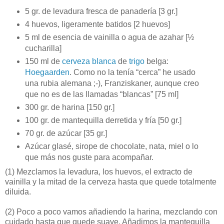
5 gr. de levadura fresca de panadería [3 gr.]
4 huevos, ligeramente batidos [2 huevos]
5 ml de esencia de vainilla o agua de azahar [½
cucharilla]
150 ml de
cerveza blanca
de
trigo
belga:
Hoegaarden
. Como no la tenía “cerca” he usado
una rubia alemana ;-), Franziskaner, aunque creo
que no es de las llamadas “blancas” [75 ml]
300 gr. de harina [150 gr.]
100 gr. de mantequilla derretida y fría [50 gr.]
70 gr. de azúcar [35 gr.]
Azúcar glasé, sirope de chocolate, nata, miel o lo
que más nos guste para acompañar.
(1)
Mezclamos la levadura, los huevos, el extracto de
vainilla y la mitad de la cerveza hasta que quede totalmente
diluida.
(2)
Poco a poco vamos añadiendo la harina, mezclando con
cuidado hasta que quede suave. Añadimos la mantequilla