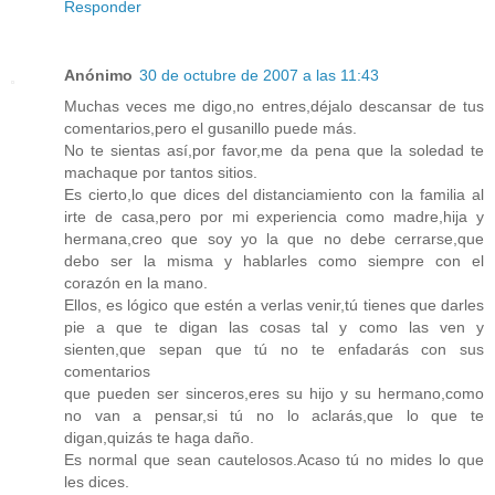
Responder
Anónimo
30 de octubre de 2007 a las 11:43
Muchas veces me digo,no entres,déjalo descansar de tus
comentarios,pero el gusanillo puede más.
No te sientas así,por favor,me da pena que la soledad te
machaque por tantos sitios.
Es cierto,lo que dices del distanciamiento con la familia al
irte de casa,pero por mi experiencia como madre,hija y
hermana,creo que soy yo la que no debe cerrarse,que
debo ser la misma y hablarles como siempre con el
corazón en la mano.
Ellos, es lógico que estén a verlas venir,tú tienes que darles
pie a que te digan las cosas tal y como las ven y
sienten,que sepan que tú no te enfadarás con sus
comentarios
que pueden ser sinceros,eres su hijo y su hermano,como
no van a pensar,si tú no lo aclarás,que lo que te
digan,quizás te haga daño.
Es normal que sean cautelosos.Acaso tú no mides lo que
les dices.