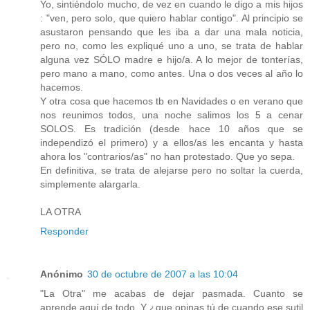
Yo, sintiéndolo mucho, de vez en cuando le digo a mis hijos
: "ven, pero solo, que quiero hablar contigo". Al principio se
asustaron pensando que les iba a dar una mala noticia,
pero no, como les expliqué uno a uno, se trata de hablar
alguna vez SÓLO madre e hijo/a. A lo mejor de tonterías,
pero mano a mano, como antes. Una o dos veces al año lo
hacemos.
Y otra cosa que hacemos tb en Navidades o en verano que
nos reunimos todos, una noche salimos los 5 a cenar
SOLOS. Es tradición (desde hace 10 años que se
independizó el primero) y a ellos/as les encanta y hasta
ahora los "contrarios/as" no han protestado. Que yo sepa.
En definitiva, se trata de alejarse pero no soltar la cuerda,
simplemente alargarla.
LA OTRA
Responder
Anónimo
30 de octubre de 2007 a las 10:04
"La Otra" me acabas de dejar pasmada. Cuanto se
aprende aquí de todo. Y ¿que opinas tú de cuando ese sutil