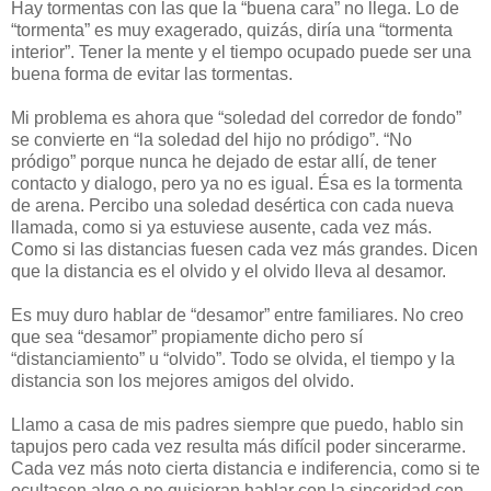
Hay tormentas con las que la “buena cara” no llega. Lo de
“tormenta” es muy exagerado, quizás, diría una “tormenta
interior”. Tener la mente y el tiempo ocupado puede ser una
buena forma de evitar las tormentas.
Mi problema es ahora que “soledad del corredor de fondo”
se convierte en “la soledad del hijo no pródigo”. “No
pródigo” porque nunca he dejado de estar allí, de tener
contacto y dialogo, pero ya no es igual. Ésa es la tormenta
de arena. Percibo una soledad desértica con cada nueva
llamada, como si ya estuviese ausente, cada vez más.
Como si las distancias fuesen cada vez más grandes. Dicen
que la distancia es el olvido y el olvido lleva al desamor.
Es muy duro hablar de “desamor” entre familiares. No creo
que sea “desamor” propiamente dicho pero sí
“distanciamiento” u “olvido”. Todo se olvida, el tiempo y la
distancia son los mejores amigos del olvido.
Llamo a casa de mis padres siempre que puedo, hablo sin
tapujos pero cada vez resulta más difícil poder sincerarme.
Cada vez más noto cierta distancia e indiferencia, como si te
ocultasen algo o no quisieran hablar con la sinceridad con