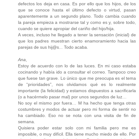
defectos los deja en casa. Es por ello que los hijos, de los
que se conoce hasta el último defecto o virtud, pasan
aparentemente a un segundo plano. Todo cambia cuando
la pareja empieza a mostrarse tal y como es y, sobre todo,
cuando se quiere apropiar del cariño del hijo/hija.
A veces, incluso he llegado a tener la sensación (inicial) de
que los padres muestran cierto enamoramiento hacia las
parejas de sus hij@s... Todo acaba.
Ana
,
Estoy de acuerdo con lo de las luces. En mi caso estaba
cocinando y había ido a consultar el correo. Tampoco creo
que fuese tan grave. Lo único que me preocupa es el tema
de “prioridades”, nos olvidamos qué es lo realmente
importante (la felicidad) y estamos dispuestos a sacrificarla
(o a hacérmelo pasar mal) por unos segundos de luz…
No soy el mismo por fuera… M ha hecho que tenga otras
costumbres y modos de actuar pero mi forma de sentir no
ha cambiado. Eso no se nota con una visita de fin de
semana.
Quisiera poder estar solo con mi familia pero me es
imposible, o muy difícil. Ella tiene mucho miedo de ello. Por