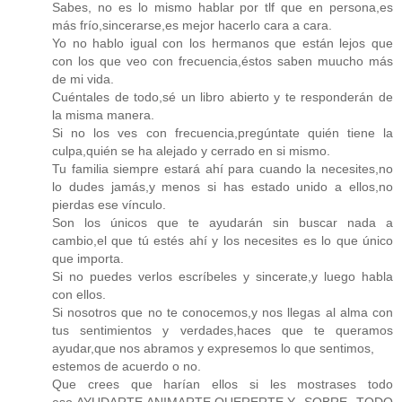
Sabes, no es lo mismo hablar por tlf que en persona,es
más frío,sincerarse,es mejor hacerlo cara a cara.
Yo no hablo igual con los hermanos que están lejos que
con los que veo con frecuencia,éstos saben muucho más
de mi vida.
Cuéntales de todo,sé un libro abierto y te responderán de
la misma manera.
Si no los ves con frecuencia,pregúntate quién tiene la
culpa,quién se ha alejado y cerrado en si mismo.
Tu familia siempre estará ahí para cuando la necesites,no
lo dudes jamás,y menos si has estado unido a ellos,no
pierdas ese vínculo.
Son los únicos que te ayudarán sin buscar nada a
cambio,el que tú estés ahí y los necesites es lo que único
que importa.
Si no puedes verlos escríbeles y sincerate,y luego habla
con ellos.
Si nosotros que no te conocemos,y nos llegas al alma con
tus sentimientos y verdades,haces que te queramos
ayudar,que nos abramos y expresemos lo que sentimos,
estemos de acuerdo o no.
Que crees que harían ellos si les mostrases todo
eso,AYUDARTE,ANIMARTE,QUERERTE,Y SOBRE TODO