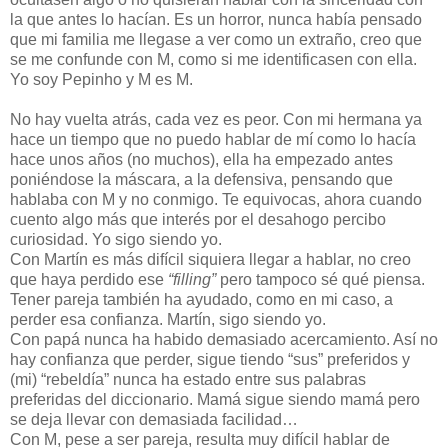
la que antes lo hacían. Es un horror, nunca había pensado
que mi familia me llegase a ver como un extraño, creo que
se me confunde con M, como si me identificasen con ella.
Yo soy Pepinho y M es M.
No hay vuelta atrás, cada vez es peor. Con mi hermana ya
hace un tiempo que no puedo hablar de mí como lo hacía
hace unos años (no muchos), ella ha empezado antes
poniéndose la máscara, a la defensiva, pensando que
hablaba con M y no conmigo. Te equivocas, ahora cuando
cuento algo más que interés por el desahogo percibo
curiosidad. Yo sigo siendo yo.
Con Martín es más difícil siquiera llegar a hablar, no creo
que haya perdido ese
“filling”
pero tampoco sé qué piensa.
Tener pareja también ha ayudado, como en mi caso, a
perder esa confianza. Martín, sigo siendo yo.
Con papá nunca ha habido demasiado acercamiento. Así no
hay confianza que perder, sigue tiendo “sus” preferidos y
(mi) “rebeldía” nunca ha estado entre sus palabras
preferidas del diccionario. Mamá sigue siendo mamá pero
se deja llevar con demasiada facilidad…
Con M, pese a ser pareja, resulta muy difícil hablar de