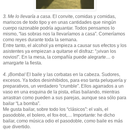
3. Me lo llevaría a casa
. El convite, comidas y comidas,
mariscos de todo tipo y en unas cantidades que ningún
cuerpo razonable podría aguantar. Todos pensamos lo
mismo, “las sobras nos la llevaríamos a casa”. Comeríamos
como reyes durante toda la semana.
Entre tanto, el alcohol ya empieza a causar sus efectos y los
asistentes ya empiezan a quitarse el disfraz: “¡vivan los
novios!”. En la mesa, la compañía puede alegrarte… o
amargarte la fiesta.
4. ¡Bomba!
El baile y las corbatas en la cabeza. Sudores,
excesos. Ya todos desinhibidos, para eso tanta peluquería y
preparativos, un verdadero “crumble”. Ellos agarrados a un
vaso en una esquina de la pista, ellas bailando, mientras
arrastran como pueden a sus parejas, aunque sea sólo para
bailar “La bomba”.
Me gusta bailar, sobre todo los “clásicos”: el vals, el
pasodoble, el bolero, el fox-trot,… Importante: he dicho
bailar, como música odio el pasodoble, como baile es más
que divertido.