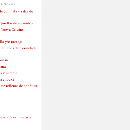
ARNAVAL
te con nata y salsa de
 (orellas de antroido)
o Nueva Orleáns
lla y/o naranja
 rellenos de mermelada
buesa
zana
a y naranja
ta choux)
ate rellenas de confitura
lenos de espinacas y