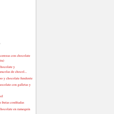
)
 cerezas con chocolate
ra)
chocolate y
racolas de chocol...
eso y chocolate fundente
hocolate con galletas y
iel
 frutas confitadas
chocolate en ramequín