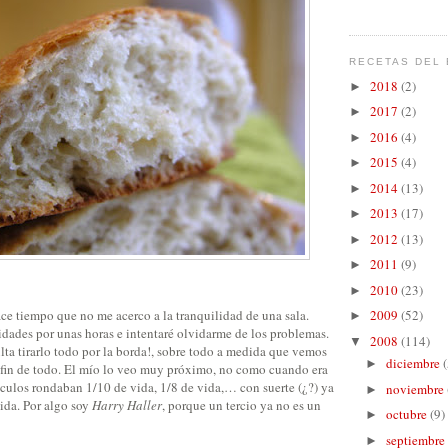
RECETAS DEL 
2018
(2)
►
2017
(2)
►
2016
(4)
►
2015
(4)
►
2014
(13)
►
2013
(17)
►
2012
(13)
►
2011
(9)
►
2010
(23)
►
hace tiempo que no me acerco a la tranquilidad de una sala.
2009
(52)
►
idades por unas horas e intentaré olvidarme de los problemas.
2008
(114)
▼
sulta tirarlo todo por la borda!, sobre todo a medida que vemos
diciembre
(
►
el fin de todo. El mío lo veo muy próximo, no como cuando era
culos rondaban 1/10 de vida, 1/8 de vida,… con suerte (¿?) ya
noviembre
►
ida. Por algo soy
Harry Haller
, porque un tercio ya no es un
octubre
(9)
►
septiembre
►