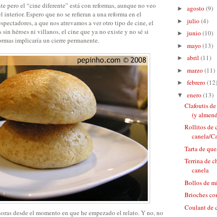
nte pero el “cine diferente” está con reformas, aunque no veo
agosto
(9)
►
interior. Espero que no se refieran a una reforma en el
julio
(4)
►
pectadores, a que nos atrevamos a ver otro tipo de cine, el
 sin héroes ni villanos, el cine que ya no existe y no sé si
junio
(10)
►
eformas implicaría un cierre permanente.
mayo
(13)
►
abril
(11)
►
marzo
(11)
►
febrero
(12
►
enero
(13)
▼
Clafoutis de
(y almend
Rollitos de 
canela/Ca
Tarta de qu
Terrina de c
canela
Bollos de m
Brioches con
Coulant de 
oras desde el momento en que he empezado el relato. Y no, no