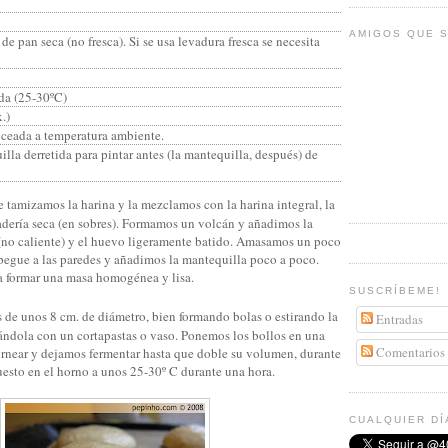
AMIGOS QUE S
de pan seca (no fresca). Si se usa levadura fresca se necesita
da (25-30ºC)
.)
roceada a temperatura ambiente.
la derretida para pintar antes (la mantequilla, después) de
tamizamos la harina y la mezclamos con la harina integral, la
nadería seca (en sobres). Formamos un volcán y añadimos la
 (no caliente) y el huevo ligeramente batido. Amasamos un poco
 pegue a las paredes y añadimos la mantequilla poco a poco.
 formar una masa homogénea y lisa.
SUSCRÍBEME!
de unos 8 cm. de diámetro, bien formando bolas o estirando la
Entradas
ándola con un cortapastas o vaso. Ponemos los bollos en una
Comentarios
rnear y dejamos fermentar hasta que doble su volumen, durante
uesto en el horno a unos 25-30º C durante una hora.
CUALQUIER DÍ