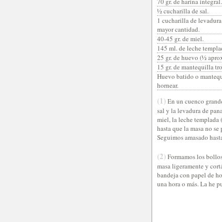
70 gr. de harina integral.
½ cucharilla de sal.
1 cucharilla de levadura 
mayor cantidad.
40-45 gr. de miel.
145 ml. de leche templa
25 gr. de huevo (½ aprox
15 gr. de mantequilla t
Huevo batido o mantequil
hornear.
(1)
En un cuenco grande 
sal y la levadura de pa
miel, la leche templada
hasta que la masa no se
Seguimos amasado hasta
(2)
Formamos los bollos 
masa ligeramente y cort
bandeja con papel de ho
una hora o más. La he p