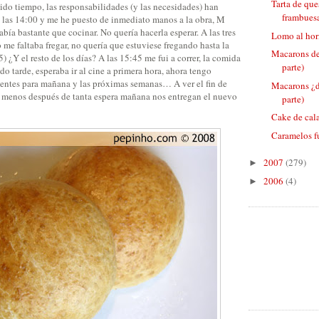
Tarta de que
nido tiempo, las responsabilidades (y las necesidades) han
frambuesa 
 las 14:00 y me he puesto de inmediato manos a la obra, M
abía bastante que cocinar. No quería hacerla esperar. A las tres
Lomo al hor
me faltaba fregar, no quería que estuviese fregando hasta la
Macarons de
) ¿Y el resto de los días? A las 15:45 me fui a correr, la comida
parte)
do tarde, esperaba ir al cine a primera hora, ahora tengo
entes para mañana y las próximas semanas… A ver el fin de
Macarons ¿d
 menos después de tanta espera mañana nos entregan el nuevo
parte)
Cake de cal
Caramelos f
2007
(279)
►
2006
(4)
►