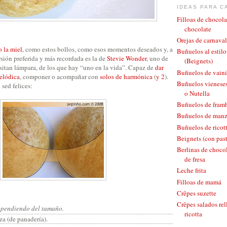
IDEAS PARA C
Filloas de chocola
chocolate
Orejas de carnaval
 la miel
, como estos bollos, como esos momentos deseados y, a
Buñuelos al estil
sión preferida y más recordada es la de
Stevie Wonder
, uno de
(Beignets)
sitan lámpara, de los que hay “uno en la vida”. Capaz de
dar
Buñuelos de vaini
elódica
, componer o acompañar con
solos de harmónica
(
y 2
).
Buñuelos vieneses
sed felices:
o Nutella
Buñuelos de fram
Buñuelos de man
Buñuelos de ricott
Beignets (con pas
Berlinas de chocol
de fresa
Leche frita
Filloas de mamá
Crêpes suzette
Crêpes salados rel
dependiendo del tamaño.
ricotta
za (de panadería).