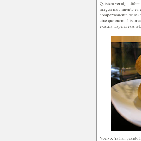
Quisiera ver algo difere
ningún movimiento en el 
comportamiento de los es
cine que cuenta historias
existirá. Esperar esas r
Vuelvo. Ya han pasado h