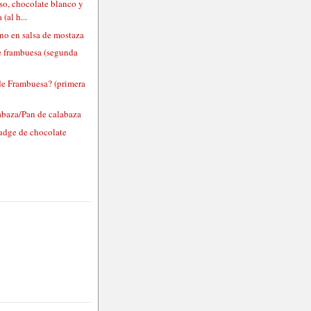
so, chocolate blanco y
(al h...
no en salsa de mostaza
 frambuesa (segunda
e Frambuesa? (primera
abaza/Pan de calabaza
udge de chocolate