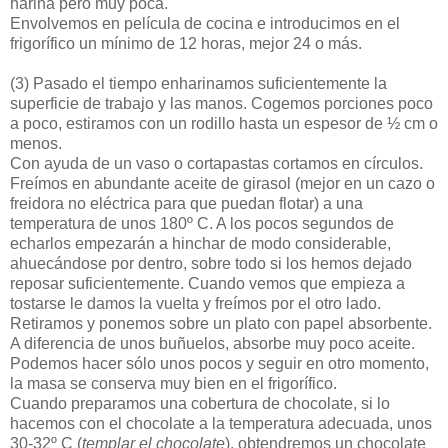
harina pero muy poca.
Envolvemos en película de cocina e introducimos en el
frigorífico un mínimo de 12 horas, mejor 24 o más.
(3)
Pasado el tiempo enharinamos suficientemente la
superficie de trabajo y las manos. Cogemos porciones poco
a poco, estiramos con un rodillo hasta un espesor de ½ cm o
menos.
Con ayuda de un vaso o cortapastas cortamos en círculos.
Freímos en abundante aceite de girasol (mejor en un cazo o
freidora no eléctrica para que puedan flotar) a una
temperatura de unos 180º C. A los pocos segundos de
echarlos empezarán a hinchar de modo considerable,
ahuecándose por dentro, sobre todo si los hemos dejado
reposar suficientemente. Cuando vemos que empieza a
tostarse le damos la vuelta y freímos por el otro lado.
Retiramos y ponemos sobre un plato con papel absorbente.
A diferencia de unos buñuelos, absorbe muy poco aceite.
Podemos hacer sólo unos pocos y seguir en otro momento,
la masa se conserva muy bien en el frigorífico.
Cuando preparamos una cobertura de chocolate, si lo
hacemos con el chocolate a la temperatura adecuada, unos
30-32º C (
templar el chocolate
), obtendremos un chocolate