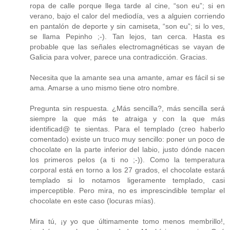
ropa de calle porque llega tarde al cine, “son eu”; si en
verano, bajo el calor del mediodía, ves a alguien corriendo
en pantalón de deporte y sin camiseta, “son eu”; si lo ves,
se llama Pepinho ;-). Tan lejos, tan cerca. Hasta es
probable que las señales electromagnéticas se vayan de
Galicia para volver, parece una contradicción. Gracias.
Necesita que la amante sea una amante, amar es fácil si se
ama. Amarse a uno mismo tiene otro nombre.
Pregunta sin respuesta. ¿Más sencilla?, más sencilla será
siempre la que más te atraiga y con la que más
identificad@ te sientas. Para el templado (creo haberlo
comentado) existe un truco muy sencillo: poner un poco de
chocolate en la parte inferior del labio, justo dónde nacen
los primeros pelos (a ti no ;-)). Como la temperatura
corporal está en torno a los 27 grados, el chocolate estará
templado si lo notamos ligeramente templado, casi
imperceptible. Pero mira, no es imprescindible templar el
chocolate en este caso (locuras mías).
Mira tú, ¡y yo que últimamente tomo menos membrillo!,