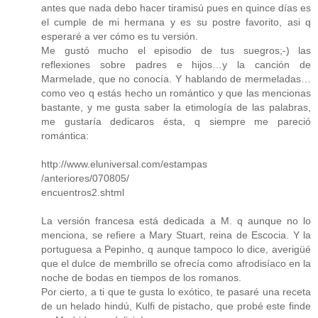
antes que nada debo hacer tiramisú pues en quince días es
el cumple de mi hermana y es su postre favorito, asi q
esperaré a ver cómo es tu versión.
Me gustó mucho el episodio de tus suegros;-) las
reflexiones sobre padres e hijos…y la canción de
Marmelade, que no conocía. Y hablando de mermeladas…
como veo q estás hecho un romántico y que las mencionas
bastante, y me gusta saber la etimología de las palabras,
me gustaría dedicaros ésta, q siempre me pareció
romántica:
http://www.eluniversal.com/estampas
/anteriores/070805/
encuentros2.shtml
La versión francesa está dedicada a M. q aunque no lo
menciona, se refiere a Mary Stuart, reina de Escocia. Y la
portuguesa a Pepinho, q aunque tampoco lo dice, averigüé
que el dulce de membrillo se ofrecía como afrodisíaco en la
noche de bodas en tiempos de los romanos.
Por cierto, a ti que te gusta lo exótico, te pasaré una receta
de un helado hindú, Kulfi de pistacho, que probé este finde