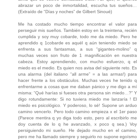
abrazar un poco de inmortalidad, escucha tus sueños…
(Extraído de “Días y noches” de Gilbert Sinoué)
Me ha costado mucho tiempo encontrar el valor para
perseguir mis sueños. También estoy en la treintena, recién
cumplida y soy muy cobarde, todo me da miedo. Pero he
aprendido q 1cobarde es aquél q aún teniendo miedo se
enfrenta a sus fantasmas, a sus “gigantes-molino” q
muchas veces son fruto de 1 magnificación en nuestra
cabeza. Estoy aprendiendo, con mucho esfuerzo, q el
miedo es el medio. Es quien nos avisa del siguiente reto. Es
una alarma (del italiano “all arme” = a las armas!) para
hacer frente a los obstáculos. Muchas veces he tenido q
enfrentarme a cosas que me daban pánico y me digo a mí
misma: “Qué harías si fueses otra persona sin miedo…?” Y
digo rotundamente: Si no tuviera miedo me lanzaría ! El
miedo es psicológico. Y poderoso, lo sé! Supone un arduo
camino vencerlo. Pero todo camino empieza x el 1er paso
(Parece mentira q yo diga todo esto, pero al escribirlo me
doy cuenta de lo q he avanzado, x poco q sea.) Voy
persiguiendo mi sueño. He dejado mucho en el camino,
pero me ha llamado siempre y seguirlo no supone egoísmo