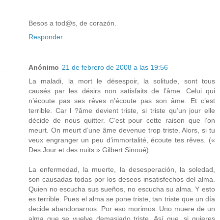
Besos a tod@s, de corazón.
Responder
Anónimo
21 de febrero de 2008 a las 19:56
La maladi, la mort le désespoir, la solitude, sont tous
causés par les désirs non satisfaits de l’âme. Celui qui
n’écoute pas ses rêves n’écoute pas son âme. Et c’est
terrible. Car l ?âme devient triste, si triste qu’un jour elle
décide de nous quitter. C’est pour cette raison que l’on
meurt. On meurt d’une âme devenue trop triste. Alors, si tu
veux engranger un peu d’immortalité, écoute tes rêves. («
Des Jour et des nuits » Gilbert Sinoué)
La enfermedad, la muerte, la desesperación, la soledad,
son causadas todas por los deseos insatisfechos del alma.
Quien no escucha sus sueños, no escucha su alma. Y esto
es terrible. Pues el alma se pone triste, tan triste que un día
decide abandonarnos. Por eso morimos. Uno muere de un
alma que se vuelve demasiado triste. Así que, si quieres