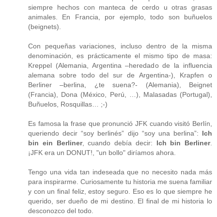
siempre hechos con manteca de cerdo u otras grasas
animales. En Francia, por ejemplo, todo son buñuelos
(beignets).
Con pequeñas variaciones, incluso dentro de la misma
denominación, es prácticamente el mismo tipo de masa:
Kreppel (Alemania, Argentina –heredado de la influencia
alemana sobre todo del sur de Argentina-), Krapfen o
Berliner –berlina, ¿te suena?- (Alemania), Beignet
(Francia), Dona (México, Perú, …), Malasadas (Portugal),
Buñuelos, Rosquillas… ;-)
Es famosa la frase que pronunció JFK cuando visitó Berlín,
queriendo decir “soy berlinés” dijo “soy una berlina”:
Ich
bin ein Berliner
, cuando debía decir:
Ich bin Berliner
.
¡JFK era un DONUT!, "un bollo" diríamos ahora.
Tengo una vida tan indeseada que no necesito nada más
para inspirarme. Curiosamente tu historia me suena familiar
y con un final feliz, estoy seguro. Eso es lo que siempre he
querido, ser dueño de mi destino. El final de mi historia lo
desconozco del todo.