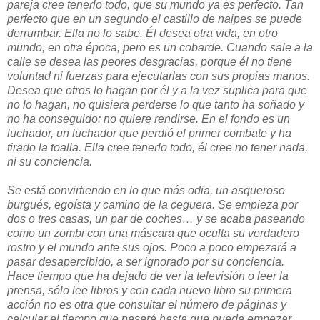
pareja cree tenerlo todo, que su mundo ya es perfecto. Tan
perfecto que en un segundo el castillo de naipes se puede
derrumbar. Ella no lo sabe. Él desea otra vida, en otro
mundo, en otra época, pero es un cobarde. Cuando sale a la
calle se desea las peores desgracias, porque él no tiene
voluntad ni fuerzas para ejecutarlas con sus propias manos.
Desea que otros lo hagan por él y a la vez suplica para que
no lo hagan, no quisiera perderse lo que tanto ha soñado y
no ha conseguido: no quiere rendirse. En el fondo es un
luchador, un luchador que perdió el primer combate y ha
tirado la toalla. Ella cree tenerlo todo, él cree no tener nada,
ni su conciencia.
Se está convirtiendo en lo que más odia, un asqueroso
burgués, egoísta y camino de la ceguera. Se empieza por
dos o tres casas, un par de coches… y se acaba paseando
como un zombi con una máscara que oculta su verdadero
rostro y el mundo ante sus ojos. Poco a poco empezará a
pasar desapercibido, a ser ignorado por su conciencia.
Hace tiempo que ha dejado de ver la televisión o leer la
prensa, sólo lee libros y con cada nuevo libro su primera
acción no es otra que consultar el número de páginas y
calcular el tiempo que pasará hasta que pueda empezar