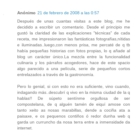
Anónimo
21 de febrero de 2008 a las 0:57
Después de unas cuantas visitas a este blog, me he
decidido a escribir un comentario. Desde el principio me
gustó la claridad de las explicaciones "técnicas" de cada
receta, me impresionaron las fantásticas fotografías,nítidas
e iluminadas..luego,con menos prisa, me percaté de q tb
había pequeñas historias con fotos propias, lo q añade al
blog un carácter único.La mezcla entre la funcionalidad
culinaria y los párrafos acogedores, hace de este spacio
algo parecido a una película, serie de pequeños cortos
entrelazados a través de la gastronomía.
Pero lo genial, si con esto no era suficiente, vino cuando,
indagando más..descubrí q vivo en la misma ciudad de la q
hablas!! De súpeto sentínme orgullosa de ser
compostelana, de q alguén tamén de eiquí amose con
tanto xeito as nosas marabillas, dende a cociña ata a
paisaxe, e os pequenos contiños ó redor dunha web q
garda un curruncho da nosa terra entre a inmensidade da
internet.