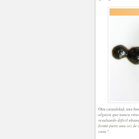
Otra casualidad, una fr
alguien que nunca estuv
resultando difícil aban
formó parte una vez de 
casa.
“