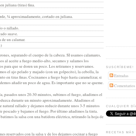
n juliana (tiras) fina.
rde, ¼ aproximadamente, cortado en juliana.
do o rallado.
cado suave.
ta de un calamar.
-)
ones, separando el cuerpo de la cabeza. SI usamos calamares,
os al aceite a fuego medio-alto, secamos y salamos los
os para que se doren un poco. Los retiramos y reservamos.
SUSCRÍBEME!
os el ajo pelado y majado (con un golpecito), la cebolla, la
Entradas
nto en tiras finas. Cocinamos a fuego bajo hasta caramelizar, si
podemos añadir un poco de agua. Es importante que no se queme.
Comentarios
a, pasados unos 20-30 minutos, subimos el fuego, añadimos el
reduzca durante un minuto aproximadamente. Añadimos el
te natural rallado y dejamos reducir durante unos 3-5 minutos
CUALQUIER DÍ
e pescado y bajamos el fuego. Por último añadimos la tinta.
timos la salsa con una batidora eléctrica, retirando la hoja de
RECETAS MÁS 
es reservados con la salsa y de los dejamos cocinar a fuego