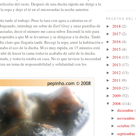
 películas del oeste. Después de una ducha rápida me dirigí a la
la ropa y dejo el té en el microondas la noche anterior.
RECETAS DEL 
a tarde al trabajo. Puse la taza con agua a calentar en el
urbujeando, introduje un sobre de
Earl Gray
y unas pastillas de
2018
(2)
►
asiadas, decir el número me causa rubor. Encendí la tele para
2017
(2)
►
s esperaba a que M se levantase y se dirigiese a la ducha. Tardó
2016
(4)
a claro que llegaría tarde. Recogí la ropa, aireé la habitación e
►
onaba el eco de la ducha. M es muy rápida, en 15 minutos está
2015
(4)
►
cabé de hacer la cama todavía acababa de salir de la ducha.
2014
(13)
►
ntrada, y todavía estaba en casa. No es que tuviese la necesidad
bien un tema de responsabilidad y solidaridad con los
2013
(17)
►
2012
(13)
►
2011
(9)
►
2010
(23)
►
2009
(52)
►
2008
(114)
▼
diciembre
(
►
noviembre
►
octubre
(9)
►
septiembre
►