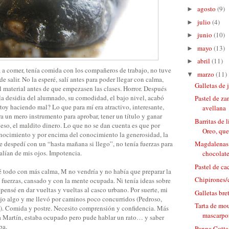
agosto
(9)
►
julio
(4)
►
junio
(10)
►
mayo
(13)
►
abril
(11)
►
 comer, tenía comida con los compañeros de trabajo, no tuve
marzo
(11)
▼
e salir. No la esperé, salí antes para poder llegar con calma,
Galletas de 
el material antes de que empezasen las clases. Horror. Después
 la desidia del alumnado, su comodidad, el bajo nivel, acabó
Pastel de za
oy haciendo mal? Lo que para mí era atractivo, interesante,
avellana
era un mero instrumento para aprobar, tener un título y ganar
Barritas de
a eso, el maldito dinero. Lo que no se dan cuenta es que por
Oreo, que
onocimiento y por encima del conocimiento la generosidad, la
 despedí con un “hasta mañana si llego”, no tenía fuerzas para
Magdalenas 
salían de mis ojos. Impotencia.
chocolat
Pastel de c
mé todo con más calma, M no vendría y no había que preparar la
Chipirones/c
in fuerzas, cansado y con la mente ocupada. Ni tenía ideas sobre
pensé en dar vueltas y vueltas al casco urbano. Por suerte, mi
Galletas bre
jo algo y me llevó por caminos poco concurridos (Pedroso,
Tarta de mou
). Comida y postre. Necesito comprensión y confidencia. Más
mascarpo
 a Martín, estaba ocupado pero pude hablar un rato… y saber
ba.
Panna Cotta 