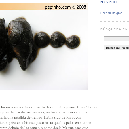
Harry Haller
Crea tu insignia
BÚSQUEDA E
 había acostado tarde y me he levando temprano. Unas 5 horas
espués de más de una semana, me he afeitado, era el único
aría una pérdida de tiempo. Había sido de los pocos
eron prisa en afeitarse, justo hasta que los pelos eran como
ntran debajo de las camas, o como decía Martín, esos que