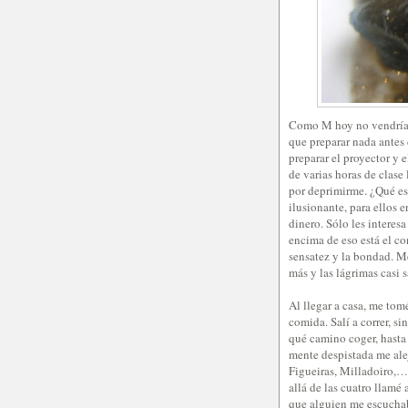
Como M hoy no vendría a
que preparar nada antes d
preparar el proyector y 
de varias horas de clase
por deprimirme. ¿Qué est
ilusionante, para ellos 
dinero. Sólo les interes
encima de eso está el c
sensatez y la bondad. Me
más y las lágrimas casi 
Al llegar a casa, me to
comida. Salí a correr, s
qué camino coger, hasta 
mente despistada me ale
Figueiras, Milladoiro,…
allá de las cuatro llamé
que alguien me escucha