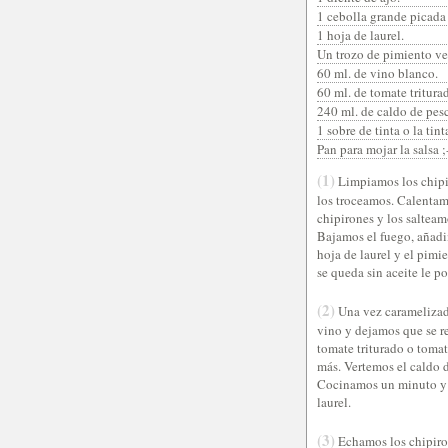
1 cebolla grande picada e
1 hoja de laurel.
Un trozo de pimiento ve
60 ml. de vino blanco.
60 ml. de tomate tritura
240 ml. de caldo de pes
1 sobre de tinta o la tin
Pan para mojar la salsa ;
(1)
Limpiamos los chipir
los troceamos. Calentam
chipirones y los salteam
Bajamos el fuego, añadim
hoja de laurel y el pimie
se queda sin aceite le 
(2)
Una vez caramelizad
vino y dejamos que se 
tomate triturado o toma
más. Vertemos el caldo d
Cocinamos un minuto y ba
laurel.
(3)
Echamos los chipiron