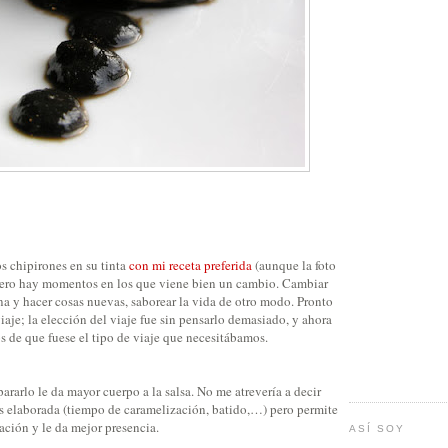
s chipirones en su tinta
con mi receta preferida
(aunque la foto
, pero hay momentos en los que viene bien un cambio. Cambiar
tina y hacer cosas nuevas, saborear la vida de otro modo. Pronto
aje; la elección del viaje fue sin pensarlo demasiado, y ahora
 de que fuese el tipo de viaje que necesitábamos.
ararlo le da mayor cuerpo a la salsa. No me atrevería a decir
ás elaborada (tiempo de caramelización, batido,…) pero permite
ación y le da mejor presencia.
ASÍ SOY