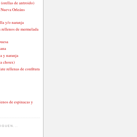
 (orellas de antroido)
o Nueva Orleáns
lla y/o naranja
 rellenos de mermelada
buesa
zana
a y naranja
ta choux)
ate rellenas de confitura
lenos de espinacas y
IGUEN...