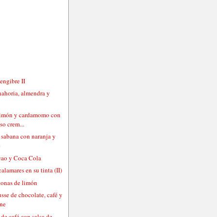
jengibre II
nahoria, almendra y
 limón y cardamomo con
so crem...
sabana con naranja y
e
acao y Coca Cola
alamares en su tinta (II)
tonas de limón
sse de chocolate, café y
ne
de café con salsa de