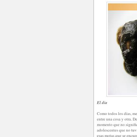
El día
Como todos los días, me
entre una cosa y otra. D
momento que no signific
adolescentes que no tuvi
esas motas que se encue