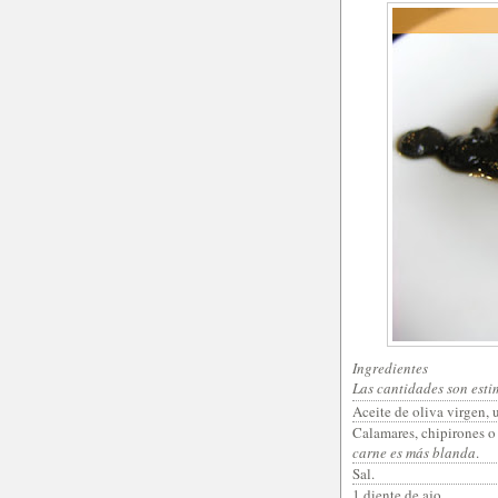
Ingredientes
Las cantidades son esti
Aceite de oliva virgen, u
Calamares, chipirones 
carne es más blanda
.
Sal.
1 diente de ajo.