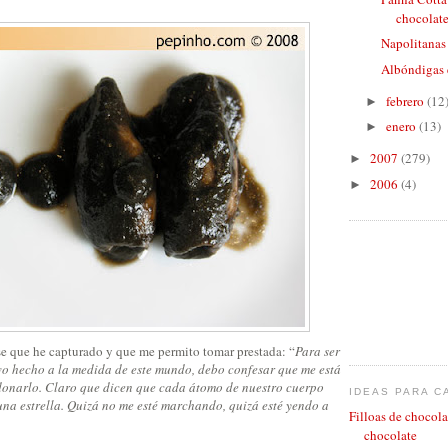
chocolat
Napolitanas
Albóndigas 
febrero
(12
►
enero
(13)
►
2007
(279)
►
2006
(4)
►
ase que he capturado y que me permito tomar prestada: “
Para ser
o hecho a la medida de este mundo, debo confesar que me está
donarlo. Claro que dicen que cada átomo de nuestro cuerpo
IDEAS PARA C
una estrella. Quizá no me esté marchando, quizá esté yendo a
Filloas de chocola
chocolate