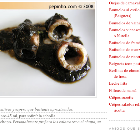
Orejas de carnaval
Buñuelos al estil
(Beignets)
Buñuelos de vaini
Buñuelos vieneses
o Nutella
Buñuelos de fram
Buñuelos de man
Buñuelos de ricott
Beignets (con pas
Berlinas de chocol
de fresa
Leche frita
Filloas de mamá
Crêpes suzette
Crêpes salados rel
mativas y espero que bastante aproximadas.
ricotta
nos 45 ml, para sofreír la cebolla.
o chopo.
Personalmente prefiero los calamares o el chopo, su
AMIGOS QUE S