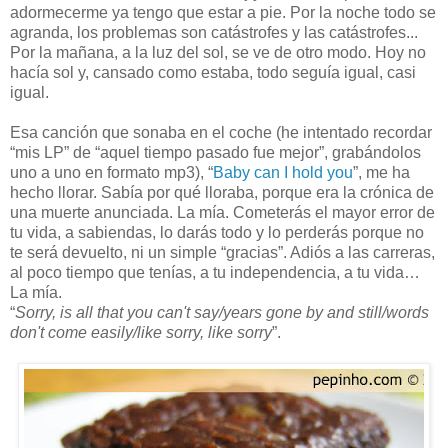
adormecerme ya tengo que estar a pie. Por la noche todo se
agranda, los problemas son catástrofes y las catástrofes...
Por la mañana, a la luz del sol, se ve de otro modo. Hoy no
hacía sol y, cansado como estaba, todo seguía igual, casi
igual.
Esa canción que sonaba en el coche (he intentado recordar
“mis LP” de “aquel tiempo pasado fue mejor”, grabándolos
uno a uno en formato mp3), “
Baby can I hold you
”, me ha
hecho llorar. Sabía por qué lloraba, porque era la crónica de
una muerte anunciada. La mía. Cometerás el mayor error de
tu vida, a sabiendas, lo darás todo y lo perderás porque no
te será devuelto, ni un simple “gracias”. Adiós a las carreras,
al poco tiempo que tenías, a tu independencia, a tu vida…
La mía.
“
Sorry, is all that you can't say/years gone by and still/words
don't come easily/like sorry, like sorry
”.