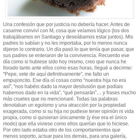
Una confesión que por justicia no debería hacer. Antes de
casarme conviví con M, cosa que veíamos lógico (los dos
trabajábamos en Santiago y deseábamos estar juntos). Mis
padres lo sabían y no les importaba, por lo menos nunca
dijeron lo contrario. Un día pasó lo que tenía que pasar, que
sus padres se enteraron de la convivencia. Recuerdo ese
día como si hubiese sido hoy mismo, creo que nunca he
llorado tanto ante ellos como esas horas, llegué a decirme:
“Pepe, vete de aquí definitivamente”, me falto un
empujoncito. Ese día oí cosas como “nuestra hija no era
así”, “nos habéis dado la mayor desilusión que podíais
habernos dado en la vida”, “qué pensarán”… y frases mucho
más crueles que no mencionaré. Todas las palabras
denotaban un egoísmo y una atracción por la propiedad
exagerada, como si su hija no pudiese tener opinión ni vida
propia, como si quisieran únicamente (y ése era el único
modo) que ella viviese como ellos querían que lo hiciese.
Por otro lado estaba otro de los comportamientos que
menos soporto, actuar para los demás, para una galería,