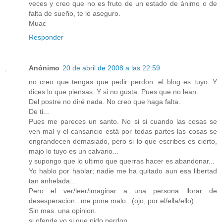
veces y creo que no es fruto de un estado de ánimo o de
falta de sueño, te lo aseguro.
Muac
Responder
Anónimo
20 de abril de 2008 a las 22:59
no creo que tengas que pedir perdon. el blog es tuyo. Y
dices lo que piensas. Y si no gusta. Pues que no lean.
Del postre no diré nada. No creo que haga falta.
De ti...
Pues me pareces un santo. No si si cuando las cosas se
ven mal y el cansancio está por todas partes las cosas se
engrandecen demasiado, pero si lo que escribes es cierto,
majo lo tuyo es un calvario...
y supongo que lo ultimo que querras hacer es abandonar...
Yo hablo por hablar; nadie me ha quitado aun esa libertad
tan anhelada...
Pero el ver/leer/imaginar a una persona llorar de
desesperacion...me pone malo...(ojo, por el/ella/ello)...
Sin mas. una opinion.
si ofende yo si que pido perdon...