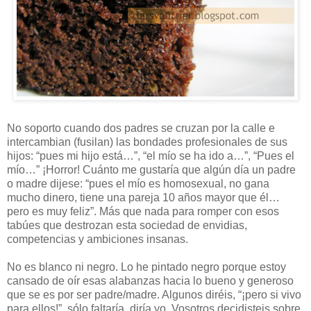
No soporto cuando dos padres se cruzan por la calle e
intercambian (fusilan) las bondades profesionales de sus
hijos: “pues mi hijo está…”, “el mío se ha ido a…”, “Pues el
mío…” ¡Horror! Cuánto me gustaría que algún día un padre
o madre dijese: “pues el mío es homosexual, no gana
mucho dinero, tiene una pareja 10 años mayor que él…
pero es muy feliz”. Más que nada para romper con esos
tabúes que destrozan esta sociedad de envidias,
competencias y ambiciones insanas.
No es blanco ni negro. Lo he pintado negro porque estoy
cansado de oír esas alabanzas hacia lo bueno y generoso
que se es por ser padre/madre. Algunos diréis, “¡pero si vivo
para ellos!”, sólo faltaría, diría yo. Vosotros decidisteis sobre