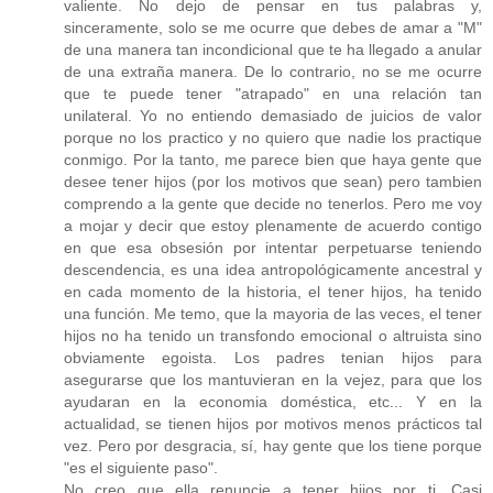
valiente. No dejo de pensar en tus palabras y,
sinceramente, solo se me ocurre que debes de amar a "M"
de una manera tan incondicional que te ha llegado a anular
de una extraña manera. De lo contrario, no se me ocurre
que te puede tener "atrapado" en una relación tan
unilateral. Yo no entiendo demasiado de juicios de valor
porque no los practico y no quiero que nadie los practique
conmigo. Por la tanto, me parece bien que haya gente que
desee tener hijos (por los motivos que sean) pero tambien
comprendo a la gente que decide no tenerlos. Pero me voy
a mojar y decir que estoy plenamente de acuerdo contigo
en que esa obsesión por intentar perpetuarse teniendo
descendencia, es una idea antropológicamente ancestral y
en cada momento de la historia, el tener hijos, ha tenido
una función. Me temo, que la mayoria de las veces, el tener
hijos no ha tenido un transfondo emocional o altruista sino
obviamente egoista. Los padres tenian hijos para
asegurarse que los mantuvieran en la vejez, para que los
ayudaran en la economia doméstica, etc... Y en la
actualidad, se tienen hijos por motivos menos prácticos tal
vez. Pero por desgracia, sí, hay gente que los tiene porque
"es el siguiente paso".
No creo que ella renuncie a tener hijos por ti. Casi