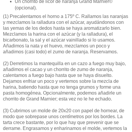
Un chorrito de licor de naranja Grand Marnier©
(opcional).
(1)
Precalentamos el horno a 175º C. Rallamos las naranjas
y mezclamos la ralladura con el azúcar, ayudándonos con
las yemas de los dedos hasta se haya aromatizarlo bien.
Mezclamos la harina con el azúcar (y la ralladura), el
bicarbonato, la sal y el azúcar vainillado si lo usamos.
Añadimos la nata y el huevo, mezclamos un poco y
añadimos (casi todo) el zumo de naranja. Reservamos.
(2)
Derretimos la mantequilla en un cazo a fuego muy bajo,
añadimos el cacao y un chorrito de zumo de naranja,
calentamos a fuego bajo hasta que se haya disuelto.
Dejamos enfriar un poco y vertemos sobre la mezcla de
harina, batiendo hasta que no tenga grumos y forme una
pasta homogénea. Opcionalmente, podemos añadirle un
chorrito de Grand Marnier; esta vez no le he echado.
(3)
Cubrimos un molde de 20x20 con papel de hornear, de
modo que sobrepase unos centímetros por los bordes. La
tarta crece bastante, por lo que hay que prevenir que se
derrame. Engrasamos y enharinamos el molde, vertemos la