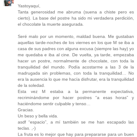
Yastoyaquí,
Tanta generosidad me abruma (suena a chiste pero es
cierto). La base del postre ha sido mi verdadera perdición,
el chocolate la muerte asegurada.
Seré malo por un momento, maldad buena. Me gustaban
aquellas tarde-noches de los viernes en los que M se iba a
casa de sus padres con alguna excusa (siempre las hay) yo
me quedaba e iba al cine. De vuelta, ya tarde, empezaba
hacer un postre, normalmente de chocolate, con toda la
tranquilidad del mundo. Podía acostarme a las 3 de la
madrugada sin problemas, con toda la tranquilidad… No
era la ausencia lo que me hacía disfrutar, era la tranquilidad
de la soledad.
Esta vez M estaba a la permanente expectativa,
recriminándome por hacer postres “a esas horas” y
haciéndome sentir culpable y tenso…
Gracias.
Un beso y bella vida.
asdf “espacio”, a mí también se me han escapado las
teclas. ,-)
La fruta es lo mejor que hay para prepararse para un buen