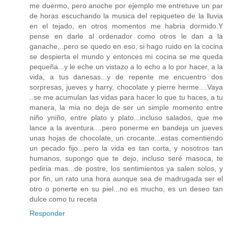
me duermo, pero anoche por ejemplo me entretuve un par
de horas escuchando la musica del repiqueteo de la lluvia
en el tejado, en otros momentos me habria dormido.Y
pense en darle al ordenador como otros le dan a la
ganache,..pero se quedo en eso, si hago ruido en la cocina
se despierta el mundo y entonces mi cocina se me queda
pequeña...y le eche un vistazo a lo echo a lo por hacer, a la
vida, a tus danesas...y de repente me encuentro dos
sorpresas, jueves y harry, chocolate y pierre herme....Vaya
..se me acumulan las vidas para hacer lo que tu haces, a tu
manera, la mia no deja de ser un simple momento entre
niño yniño, entre plato y plato...incluso salados, que me
lance a la aventura....pero ponerme en bandeja un jueves
unas hojas de chocolate, un crocante...estas comentiendo
un pecado fijo...pero la vida es tan corta, y nosotros tan
humanos, supongo que te dejo, incluso seré masoca, te
pediria mas...de postre, los sentimientos ya salen solos, y
por fin, un rato una hora aunque sea de madrugada ser el
otro o ponerte en su piel...no es mucho, es un deseo tan
dulce como tu receta
Responder