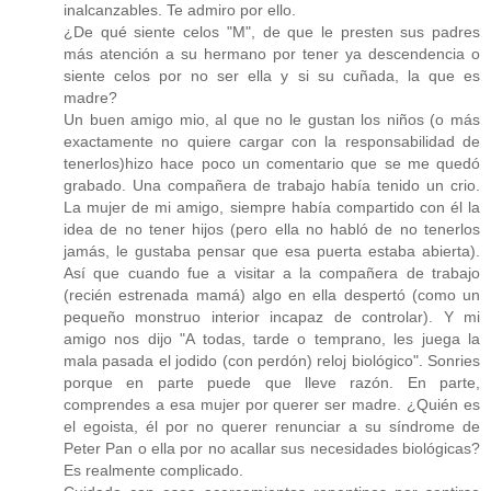
inalcanzables. Te admiro por ello.
¿De qué siente celos "M", de que le presten sus padres
más atención a su hermano por tener ya descendencia o
siente celos por no ser ella y si su cuñada, la que es
madre?
Un buen amigo mio, al que no le gustan los niños (o más
exactamente no quiere cargar con la responsabilidad de
tenerlos)hizo hace poco un comentario que se me quedó
grabado. Una compañera de trabajo había tenido un crio.
La mujer de mi amigo, siempre había compartido con él la
idea de no tener hijos (pero ella no habló de no tenerlos
jamás, le gustaba pensar que esa puerta estaba abierta).
Así que cuando fue a visitar a la compañera de trabajo
(recién estrenada mamá) algo en ella despertó (como un
pequeño monstruo interior incapaz de controlar). Y mi
amigo nos dijo "A todas, tarde o temprano, les juega la
mala pasada el jodido (con perdón) reloj biológico". Sonries
porque en parte puede que lleve razón. En parte,
comprendes a esa mujer por querer ser madre. ¿Quién es
el egoista, él por no querer renunciar a su síndrome de
Peter Pan o ella por no acallar sus necesidades biológicas?
Es realmente complicado.