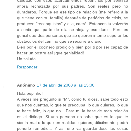
Cuidado con esos acercamientos repentinos por sentirse
ahora rechazada por sus padres. Son reales pero no
duraderos. Porque en ese tipo de relación (me refiero a la
que tiene con su familia) después de periódos de crisis, se
producen "reconquistas" y ella, caerá. Entonces tu volverás
a sentir que parte de ella se aleja y eso duele. Pero es
genial que dos personas que se quieren intente superar los
obstáculos del camino que se recorre a diario.
Bien por el cocinero prodigio y bien por ti por ser capaz de
hacer un postre así ¡que genialidad!
Un saludo
Responder
Anónimo
17 de abril de 2008 a las 15:00
Hola pepinho!
A veces me pregunto si "M", como tu dices, sabe todo esto
que nos cuentas, lo que te preocupa, lo que quieres, lo que
te hace feliz, lo que no... Para mi la base de toda relación
es el diálogo. Si una persona no sabe que es lo que te
sienta mal o lo que en realidad quieres, dificilmente podrá
ponerle remedio... Y así uno va guardandose las cosas