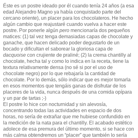
Éste es un postre ideado por él cuando tenía 24 años (a esa
edad Alejandro Magno ya había conquistado parte del
cercano oriente), un placer para los chocolateros. He hecho
algún cambio que reajustaré cuando vuelva a hacer este
postre. Por ponerle algún
pero
mencionaría dos pequeños
matices: (1) tal vez tenga demasiadas capas de chocolate y
ganache, que hacen delicado poder degustarlo de un
bocado y dificultan el saborear la gloriosa capa de
dacquoise
con crujiente de praliné; (2) la crema chantilly al
chocolate, hecha tal y como lo indica en la receta, tiene la
textura relativamente densa (no sé si por el uso de
chocolate negro) por lo que rebajaría la cantidad de
chocolate. Por lo demás, sólo indicar que es mejor tomarla
en esos momentos que tengáis ganas de disfrutar de los
placeres de la vida, nunca después de una comida opípara
y un par de tartas ;-)
El postre lo hice con nocturnidad y sin alevosía,
concentrando todas las actividades en espacio de dos
horas, no sería de extrañar que me hubiese confundido en
la medición de la nata para el chantilly. El acabado estético
adolece de esa premura del último momento, si se hace con
más calma obtendremos un “placer” que también lo sería