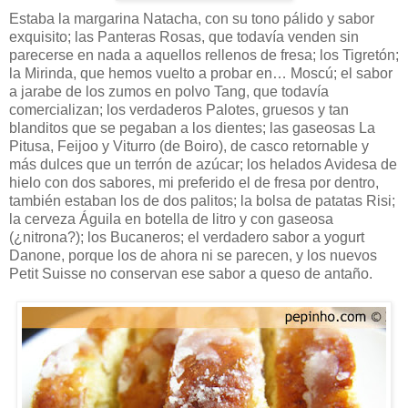
Estaba la margarina Natacha, con su tono pálido y sabor
exquisito; las Panteras Rosas, que todavía venden sin
parecerse en nada a aquellos rellenos de fresa; los Tigretón;
la Mirinda, que hemos vuelto a probar en… Moscú; el sabor
a jarabe de los zumos en polvo Tang, que todavía
comercializan; los verdaderos Palotes, gruesos y tan
blanditos que se pegaban a los dientes; las gaseosas La
Pitusa, Feijoo y Viturro (de Boiro), de casco retornable y
más dulces que un terrón de azúcar; los helados Avidesa de
hielo con dos sabores, mi preferido el de fresa por dentro,
también estaban los de dos palitos; la bolsa de patatas Risi;
la cerveza Águila en botella de litro y con gaseosa
(¿nitrona?); los Bucaneros; el verdadero sabor a yogurt
Danone, porque los de ahora ni se parecen, y los nuevos
Petit Suisse no conservan ese sabor a queso de antaño.