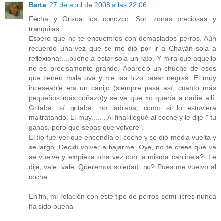
Berta
27 de abril de 2008 a las 22:06
Fecha y Grixoa los conozco. Son zonas preciosas y
tranquilas.
Espero que no te encuentres con demasiados perros. Aún
recuerdo una vez que se me dió por ir a Chayán sola a
reflexionar....bueno a estar sola un rato. Y mira que aquello
no es precisamente grande. Apareció un chucho de esos
que tienen mala uva y me las hizo pasar negras. El muy
indeseable era un canijo (siempre pasa así, cuanto más
pequeños más coñazo)y se ve que no quería a nadie allí.
Gritaba, sí gritaba, no ladraba, como si lo estuviera
maltratando. El muy..... . Al final llegué al coche y le dije " tu
ganas, pero que sepas que volveré".
El tío fue ver que encendía el coche y se dió media vuelta y
se largó. Decidí volver a bajarme. Oye, no te crees que va
se vuelve y empieza otra vez con la misma cantinela?. Le
dije, vale, vale. Queremos soledad, no? Pues me vuelvo al
coche.
En fin, mi relación con este tipo de perros semi libres nunca
ha sido buena.