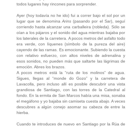
todos lugares hay rincones para sorprender.
Ayer (hoy todavía no he ido) fui a correr bajo el sol por un
lugar que se denomina
Arins
(pasando por el Sar), seguí
corriendo hasta alcanzar una carballeira (robleda). Sólo se
oían a los pájaros y el sonido del agua mientras bajaba por
los laterales de la carretera. A pocos metros del asfalto todo
era verde, con líquenes (símbolo de la pureza del aire)
cayendo de las ramas. Es emocionante. Subiendo la cuesta
con relativo esfuerzo, con altos niveles de adrenalina y
esos sonidos, no pueden más que saltarte las lágrimas de
emoción. Abres los brazos.
A pocos metros está la “ruta de los molinos” de agua.
Sigues, llegas al “monde do Gozo” y la carretera de
Lavacolla, pero incluso allí es posible descubrir una vista
grandiosa de Santiago, con las torres de la Catedral al
fondo. En la ermita de San Marcos había una misa, sonaba
el megáfono y yo bajaba sin camiseta cuesta abajo. A veces
descubres a algún conejo asomar su cabeza de entre la
hierba.
Cuando te introduces de nuevo en Santiago por la Rúa de