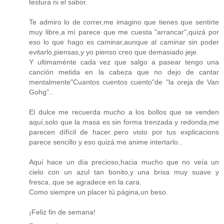
testura ni el sabor.
Te admiro lo de correr,me imagino que tienes que sentirte
muy libre,a mí parece que me cuesta "arrancar",quizá por
eso lo que hago es caminar,aunque al caminar sin poder
evitarlo,piensas,y yo pienso creo que demasiado jeje.
Y ultimaménte cada vez que salgo a pasear tengo una
canción metida en la cabeza que no dejo de cantar
mentalmente"Cuantos cuentos cuento"de "la oreja de Van
Gohg"..
El dulce me recuerda mucho a los bollos que se venden
aquí,solo que la masa es sin forma trenzada y redonda,me
parecen dífícil de hacer..pero visto por tus explicacions
parece sencillo y eso quizá me anime intertarlo..
Aquí hace un día precioso,hacia mucho que no veía un
cielo con un azul tan bonito,y una brisa muy suave y
fresca..que se agradece en la cara.
Como siempre un placer tú página,un beso.
¡Feliz fin de semana!