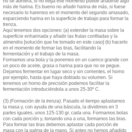
no se adhiera, si no llega ese momento puede añadirse algo
más de harina. Es bueno no añadir harina de más, si fuese
necesario lo haremos en el momento del segundo amasado,
esparciendo harina en la superficie de trabajo para formar la
trenza.
Aquí tenemos dos opciones: (a) extender la masa sobre la
superficie enharinada y añadir las frutas confitadas y la
almendra [solución que he tomado en este caso] (b) hacerlo
en el momento de formar las tiras, facilitando la
fermentación y el trabajo de la masa.
Formamos una bola y la ponemos en un cuenco grande con
un poco de aceite, grasa o harina para que no se pegue.
Dejamos fermentar en lugar seco y sin corrientes, el horno
por ejemplo, hasta que haya doblado su volumen. Si
tenemos un horno de precisión podemos facilitar la
fermentación introduciéndola a unos 25-30º C.
(3)
(Formación de la trenza)
. Pasado el tiempo aplastamos
la masa y, con ayuda de una báscula, la dividimos en 3
partes iguales, unos 125-130 gr. cada una. Formamos bolas
con cada porción y, tomando una a una, formamos las tiras.
Para formar las tiras debemos aplastar cada porción de
masa con la palma de la mano. Si antes no hemos añadido