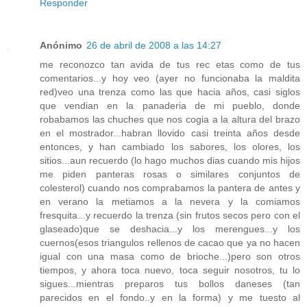
Responder
Anónimo
26 de abril de 2008 a las 14:27
me reconozco tan avida de tus rec etas como de tus
comentarios...y hoy veo (ayer no funcionaba la maldita
red)veo una trenza como las que hacia años, casi siglos
que vendian en la panaderia de mi pueblo, donde
robabamos las chuches que nos cogia a la altura del brazo
en el mostrador...habran llovido casi treinta años desde
entonces, y han cambiado los sabores, los olores, los
sitios...aun recuerdo (lo hago muchos dias cuando mis hijos
me piden panteras rosas o similares conjuntos de
colesterol) cuando nos comprabamos la pantera de antes y
en verano la metiamos a la nevera y la comiamos
fresquita...y recuerdo la trenza (sin frutos secos pero con el
glaseado)que se deshacia...y los merengues...y los
cuernos(esos triangulos rellenos de cacao que ya no hacen
igual con una masa como de brioche...)pero son otros
tiempos, y ahora toca nuevo, toca seguir nosotros, tu lo
sigues...mientras preparos tus bollos daneses (tan
parecidos en el fondo..y en la forma) y me tuesto al