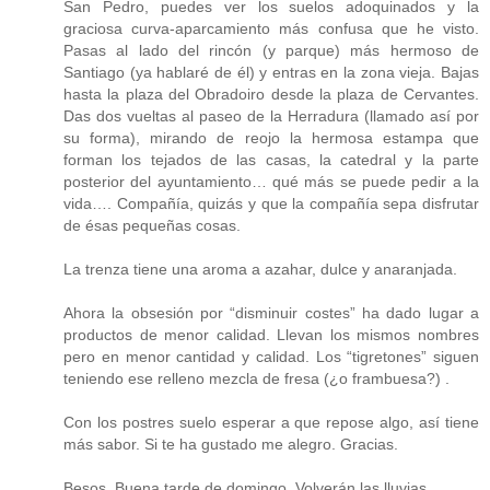
San Pedro, puedes ver los suelos adoquinados y la
graciosa curva-aparcamiento más confusa que he visto.
Pasas al lado del rincón (y parque) más hermoso de
Santiago (ya hablaré de él) y entras en la zona vieja. Bajas
hasta la plaza del Obradoiro desde la plaza de Cervantes.
Das dos vueltas al paseo de la Herradura (llamado así por
su forma), mirando de reojo la hermosa estampa que
forman los tejados de las casas, la catedral y la parte
posterior del ayuntamiento… qué más se puede pedir a la
vida…. Compañía, quizás y que la compañía sepa disfrutar
de ésas pequeñas cosas.
La trenza tiene una aroma a azahar, dulce y anaranjada.
Ahora la obsesión por “disminuir costes” ha dado lugar a
productos de menor calidad. Llevan los mismos nombres
pero en menor cantidad y calidad. Los “tigretones” siguen
teniendo ese relleno mezcla de fresa (¿o frambuesa?) .
Con los postres suelo esperar a que repose algo, así tiene
más sabor. Si te ha gustado me alegro. Gracias.
Besos. Buena tarde de domingo. Volverán las lluvias.