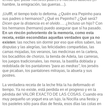
hambre, la emigración, las guerras…).
¡Uufff!, el tiempo todo lo deforma. ¿Quién era Pepinho para
sus padres o hermanos? ¿Qué es Pepinho? ¿Qué será?
Dicen que la distancia es el olvido….
¿Incluso un hijo? Con
los hermanos (hermano) puedo asegurar que sí ha pasado.
En un rincón polvoriento de la memoria, como esta
receta, están escondidas aquellas verdades que ya no
existen
: las noches sin dormir por eso que ellos saben, las
disputas y las alegrías, las felicidades compartidas, las
camas mojadas, los veranos, las medicinas en la cartera,
los bocadillos de chorizo, la tienda de Adela, las carreras,
los juegos tradicionales, las moras, la bastilla doblada y
redoblada de los pantalones
“para as medras”
, los jerséis
que picaban, los pantalones milrayas, la abuela y sus
postres.
La verdadera receta de la leche frita la ha deformado el
tiempo. Ya no existe, está perdida en el progreso y en la
pérdida del VALOR EXACTO DE LAS COSAS. Cuando era
muy pequeño un yogurt era un lujo, la Nocilla una fiesta y
los pasteles sólo para días de fiesta, esos días las colas en