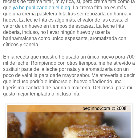
recetas de “crema frita”, muy rica, sí, pero crema frita como la
que
ya he publicado en el blog
. La crema frita no es más
que una crema pastelera frita tras ser rebozarla en harina y
huevo. La leche frita es algo más, el valor de las cosas, el
valor de un huevo en tiempos de escasez. La leche frita
debería, incluso, no llevar ningún huevo y usar la
harina/maicena como único espesante, aromatizada con
cítricos y canela.
En la receta que muestro he usado un único huevo pora 700
ml de leche. Rompiendo con otros tiempos, me he atrevido a
sustituir parte de la leche por nata y a aromatizarla con un
poco de vainilla para darle mayor sabor. Me atrevería a decir
que incluso podría eliminarse el huevo añadiendo una
ligerísima cantidad de harina o maicena. Deliciosa, para mi
gusto mejor templada o incluso fría.