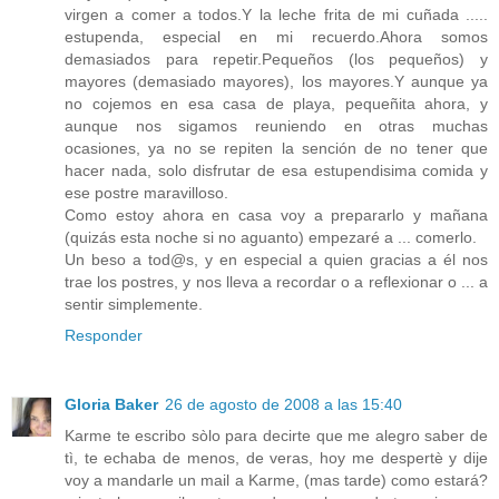
virgen a comer a todos.Y la leche frita de mi cuñada .....
estupenda, especial en mi recuerdo.Ahora somos
demasiados para repetir.Pequeños (los pequeños) y
mayores (demasiado mayores), los mayores.Y aunque ya
no cojemos en esa casa de playa, pequeñita ahora, y
aunque nos sigamos reuniendo en otras muchas
ocasiones, ya no se repiten la sención de no tener que
hacer nada, solo disfrutar de esa estupendisima comida y
ese postre maravilloso.
Como estoy ahora en casa voy a prepararlo y mañana
(quizás esta noche si no aguanto) empezaré a ... comerlo.
Un beso a tod@s, y en especial a quien gracias a él nos
trae los postres, y nos lleva a recordar o a reflexionar o ... a
sentir simplemente.
Responder
Gloria Baker
26 de agosto de 2008 a las 15:40
Karme te escribo sòlo para decirte que me alegro saber de
tì, te echaba de menos, de veras, hoy me despertè y dije
voy a mandarle un mail a Karme, (mas tarde) como estará?