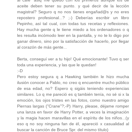
aceite deben tener su punto. y qué decir de la lección
magistral? Seguro q no nos tienes engañad@s y no eres
repostero profesional...? ;-) Deberías escribir un libro
Pepinho, así tal cual, con todas tus recetas y reflexiones.
Hay mucha gente q le tiene miedo a los ordenadores o q
les resulta incómodo leer en la pantalla, y no te lo digo por
ganar dinero, sino por la satisfacción de hacerlo, por llegar
al corazón de más gente...
Berta, conseguí ver a tu hijo! Qué emocionante! Tuvo q ser
toda una experiencia, y las que le quedan!
:-D
Pero estoy segura q a Hawking también le hizo mucha
ilusión conocer a Pablo, no creo q encuentre mucho público
de esa edad, no? Espero q sigáis teniendo experiencias
similares. Lo q me pareció es q también tenía, no sé si x la
emoción, los ojos tristes en las fotos, como nuestro amigo
Piernas largas ("Crane"?;-P) Harry, please, déjame romper
una lanza en favor de Harry Potter, a veces la imaginación
y la magia hacen maravillas en el espíritu de los niños...(y
eso q no soy ninguna fan de él, apareció x casualidad al
buscar la canción de Bruce Spr. del mismo título)