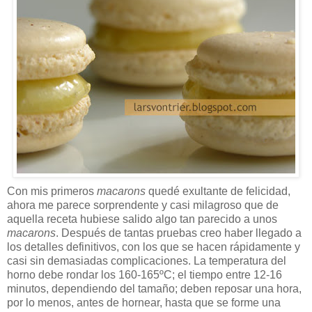
Con mis primeros
macarons
quedé exultante de felicidad,
ahora me parece sorprendente y casi milagroso que de
aquella receta hubiese salido algo tan parecido a unos
macarons
. Después de tantas pruebas creo haber llegado a
los detalles definitivos, con los que se hacen rápidamente y
casi sin demasiadas complicaciones. La temperatura del
horno debe rondar los 160-165ºC; el tiempo entre 12-16
minutos, dependiendo del tamaño; deben reposar una hora,
por lo menos, antes de hornear, hasta que se forme una