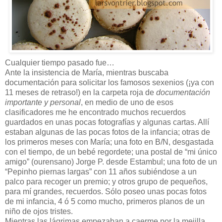
Cualquier tiempo pasado fue…
Ante la insistencia de María, mientras buscaba
documentación para solicitar los famosos sexenios (¡ya con
11 meses de retraso!) en la carpeta roja de
documentación
importante y personal
, en medio de uno de esos
clasificadores me he encontrado muchos recuerdos
guardados en unas pocas fotografías y algunas cartas. Allí
estaban algunas de las pocas fotos de la infancia; otras de
los primeros meses con María; una foto en B/N, desgastada
con el tiempo, de un bebé regordete; una postal de “mi único
amigo” (ourensano) Jorge P. desde Estambul; una foto de un
“Pepinho piernas largas” con 11 años subiéndose a un
palco para recoger un premio; y otros grupo de pequeños,
para mí grandes, recuerdos. Sólo poseo unas pocas fotos
de mi infancia, 4 ó 5 como mucho, primeros planos de un
niño de ojos tristes.
Mientras las lágrimas empezaban a caerme por la mejilla,