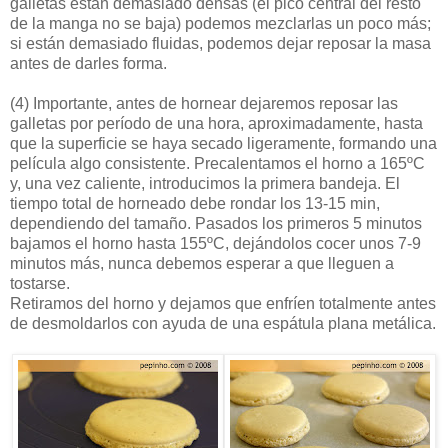
galletas están demasiado densas (el pico central del resto
de la manga no se baja) podemos mezclarlas un poco más;
si están demasiado fluidas, podemos dejar reposar la masa
antes de darles forma.
(4)
Importante, antes de hornear dejaremos reposar las
galletas por período de una hora, aproximadamente, hasta
que la superficie se haya secado ligeramente, formando una
película algo consistente. Precalentamos el horno a 165ºC
y, una vez caliente, introducimos la primera bandeja. El
tiempo total de horneado debe rondar los 13-15 min,
dependiendo del tamaño. Pasados los primeros 5 minutos
bajamos el horno hasta 155ºC, dejándolos cocer unos 7-9
minutos más, nunca debemos esperar a que lleguen a
tostarse.
Retiramos del horno y dejamos que enfríen totalmente antes
de desmoldarlos con ayuda de una espátula plana metálica.