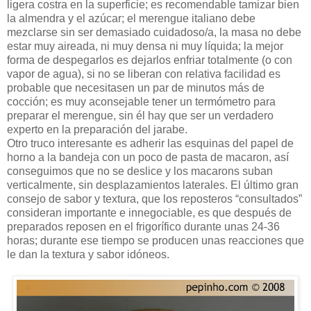
ligera costra en la superficie; es recomendable tamizar bien
la almendra y el azúcar; el merengue italiano debe
mezclarse sin ser demasiado cuidadoso/a, la masa no debe
estar muy aireada, ni muy densa ni muy líquida; la mejor
forma de despegarlos es dejarlos enfriar totalmente (o con
vapor de agua), si no se liberan con relativa facilidad es
probable que necesitasen un par de minutos más de
cocción; es muy aconsejable tener un termómetro para
preparar el merengue, sin él hay que ser un verdadero
experto en la preparación del jarabe.
Otro truco interesante es adherir las esquinas del papel de
horno a la bandeja con un poco de pasta de macaron, así
conseguimos que no se deslice y los macarons suban
verticalmente, sin desplazamientos laterales. El último gran
consejo de sabor y textura, que los reposteros “consultados”
consideran importante e innegociable, es que después de
preparados reposen en el frigorífico durante unas 24-36
horas; durante ese tiempo se producen unas reacciones que
le dan la textura y sabor idóneos.