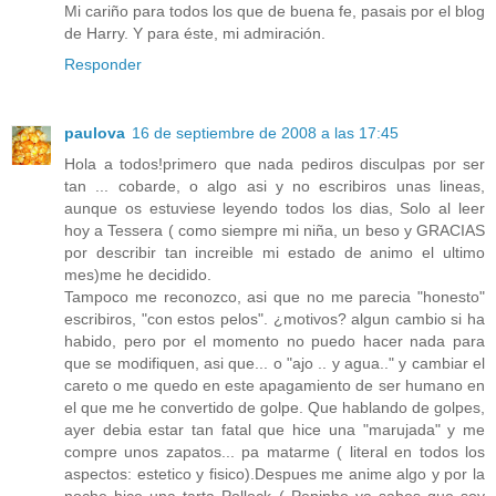
Mi cariño para todos los que de buena fe, pasais por el blog
de Harry. Y para éste, mi admiración.
Responder
paulova
16 de septiembre de 2008 a las 17:45
Hola a todos!primero que nada pediros disculpas por ser
tan ... cobarde, o algo asi y no escribiros unas lineas,
aunque os estuviese leyendo todos los dias, Solo al leer
hoy a Tessera ( como siempre mi niña, un beso y GRACIAS
por describir tan increible mi estado de animo el ultimo
mes)me he decidido.
Tampoco me reconozco, asi que no me parecia "honesto"
escribiros, "con estos pelos". ¿motivos? algun cambio si ha
habido, pero por el momento no puedo hacer nada para
que se modifiquen, asi que... o "ajo .. y agua.." y cambiar el
careto o me quedo en este apagamiento de ser humano en
el que me he convertido de golpe. Que hablando de golpes,
ayer debia estar tan fatal que hice una "marujada" y me
compre unos zapatos... pa matarme ( literal en todos los
aspectos: estetico y fisico).Despues me anime algo y por la