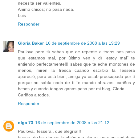
necesita ser valientes.
Animo chicos; no pasa nada.
Luis
Responder
Gloria Baker
16 de septiembre de 2008 a las 19:29
Paulova pero tù sabes que de repente a todos nos pasa
que estamos mal, por ùltimo ven y dì "estoy mal" te
entiendo perfectamente!!! sabes que te eche montones de
menos, miren la fresca cuando escribiò la Tessera
apareciò, pero està bien, amiga yo estab preocupada por tì
porque no sabìa nada de tì.Te mando abrazos, cariños y
besos y cuando tengas ganas pasa por mi blog, Gloria
Cariños a todos.
Responder
olga 73
16 de septiembre de 2008 a las 21:12
Paulova, Tessera.. qué alegría!!!
bueno, de las demás también me alegro, pero no andabais