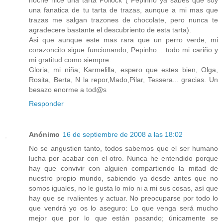
noche hice una tarta Pollock ( Pepinho ya sabes que soy
una fanatica de tu tarta de trazas, aunque a mi mas que
trazas me salgan trazones de chocolate, pero nunca te
agradecere bastante el descubriento de esta tarta).
Asi que aunque este mas rara que un perro verde, mi
corazoncito sigue funcionando, Pepinho... todo mi cariño y
mi gratitud como siempre.
Gloria, mi niña; Karmelilla, espero que estes bien, Olga,
Rosita, Berta, N la repor,Mado,Pilar, Tessera... gracias. Un
besazo enorme a tod@s
Responder
Anónimo
16 de septiembre de 2008 a las 18:02
No se angustien tanto, todos sabemos que el ser humano
lucha por acabar con el otro. Nunca he entendido porque
hay que convivir con alguien compartiendo la mitad de
nuestro propio mundo, sabiendo ya desde antes que no
somos iguales, no le gusta lo mío ni a mi sus cosas, así que
hay que se rvalientes y actuar. No preocuparse por todo lo
que vendrá yo os lo aseguro: Lo que venga será mucho
mejor que por lo que están pasando; únicamente se