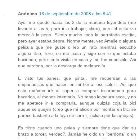
Anónimo
16 de septiembre de 2008 a las 8:41
Ayer me quedé hasta las 2 de la mañana leyendote (me
levanto a las 5, para ir a trabajar, claro), pero el esfuerzo
mereció la pena. Siento mucho toda la parrafada escrita,
pero ayer estaba depre. Normalmente, veo Amelie o alguna
pelicula que me guste o leo un rato mientras escucho
alguna Bso, lloro, se me pasa y sigo con lo que estaba
haciendo; pero tenía visita en casa y me fue imposible. Asi
que perdona, por la descarga de melancolía.
E visto tus panes, que pinta!, me recuerdan a las
empanadillas que hacen en mi tierra, ese color... Así que
esta mañana iré al super a comprar bicarbonato para
hacerlos, al menos intentarlo. No tengo levadura seca, y no
me apetece ir a comprarla, aunque quizás coja la bici
auque se quejen (creo que mi afición por montar en bici se
parece bastante a la tuya de correr, incluso por las quejas).
Es triste cuando uno pelea y siempre tiene que dar su
brazo a torcer, verdad?. Jamás he oido un "perdona" o un