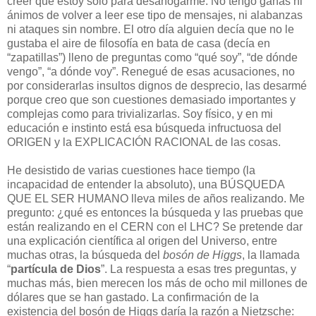
creer que estoy solo para desahogarme. No tengo ganas ni
ánimos de volver a leer ese tipo de mensajes, ni alabanzas
ni ataques sin nombre. El otro día alguien decía que no le
gustaba el aire de filosofía en bata de casa (decía en
“zapatillas”) lleno de preguntas como “qué soy”, “de dónde
vengo”, “a dónde voy”. Renegué de esas acusaciones, no
por considerarlas insultos dignos de desprecio, las desarmé
porque creo que son cuestiones demasiado importantes y
complejas como para trivializarlas. Soy físico, y en mi
educación e instinto está esa búsqueda infructuosa del
ORIGEN y la EXPLICACIÓN RACIONAL de las cosas.
He desistido de varias cuestiones hace tiempo (la
incapacidad de entender la absoluto), una BÚSQUEDA
QUE EL SER HUMANO lleva miles de años realizando. Me
pregunto: ¿qué es entonces la búsqueda y las pruebas que
están realizando en el CERN con el LHC? Se pretende dar
una explicación científica al origen del Universo, entre
muchas otras, la búsqueda del
bosón de Higgs
, la llamada
“
partícula de Dios
”. La respuesta a esas tres preguntas, y
muchas más, bien merecen los más de ocho mil millones de
dólares que se han gastado. La confirmación de la
existencia del bosón de Higgs daría la razón a Nietzsche: