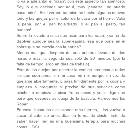
lo va a adelantar el 'naan', con este aspecto tan apetitoso.
Soy lo que decimos por aquí, muy 'panarra', no puedo
pasar sin él. Este verano también he hecho algunos nuevos
todo y las quejas por el calor de la casa por el horno. Valía
la pena, por el pan hojaldrado, o el pan al pesto, tan
buenos!
Sobre la levadura seca que usas para los naan, ¿se ha de
disolver aunque sea la super-rápida, esa que pone en el
sobre que se mezcla con la harina?
Menos mal que después de una primera levada de dos
horas o más, la segunda sea solo de 20 minutos (por la
falta de tiempo largo en días de trabajo).
Esto de las quejas por esperar la comida nos pasa a todos
los que cocinamos; en mi caso me río, porque en vez de
quejarse abiertamente, L pasa tímidamente por la cocina y
empieza a preguntar si preciso de sus servicios como
pinche, o empieza a picar frutos secos y yo le digo que
pare que después se queja de la báscula. Parecemos los
Roper.
En casa, hasta las discusiones más fuertes, L las vuelve a
sacar al cabo de unos días en forma de chiste. Esto de
saber hacer reír es una buenísima terapia para muchas
cosas. :·)))))