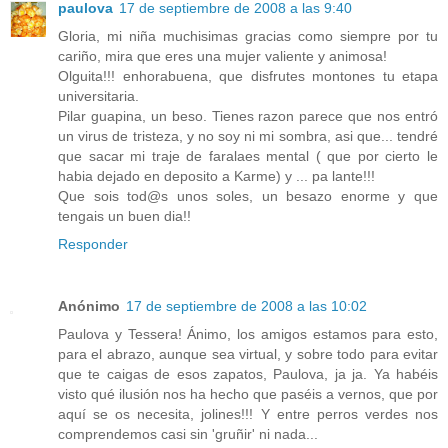
paulova
17 de septiembre de 2008 a las 9:40
Gloria, mi niña muchisimas gracias como siempre por tu
cariño, mira que eres una mujer valiente y animosa!
Olguita!!! enhorabuena, que disfrutes montones tu etapa
universitaria.
Pilar guapina, un beso. Tienes razon parece que nos entró
un virus de tristeza, y no soy ni mi sombra, asi que... tendré
que sacar mi traje de faralaes mental ( que por cierto le
habia dejado en deposito a Karme) y ... pa lante!!!
Que sois tod@s unos soles, un besazo enorme y que
tengais un buen dia!!
Responder
Anónimo
17 de septiembre de 2008 a las 10:02
Paulova y Tessera! Ánimo, los amigos estamos para esto,
para el abrazo, aunque sea virtual, y sobre todo para evitar
que te caigas de esos zapatos, Paulova, ja ja. Ya habéis
visto qué ilusión nos ha hecho que paséis a vernos, que por
aquí se os necesita, jolines!!! Y entre perros verdes nos
comprendemos casi sin 'gruñir' ni nada...