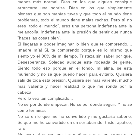
menos más normal. Días en los que alguien consigue
arrancarte una sonrisa. Días en los que simplemente
piensas que son manías tuyas y que todo el mundo tiene
problemas, todo el mundo tiene malas rachas. Pero tú no
eres "todo el mundo", eres una persona indefensa ante la
melancolía, indefensa ante la presión de sentir que nunca
"haces las cosas bien”.
Si llegaras a poder imaginar lo bien que te comprendo....
¡madre mía! Si, te comprendo porque es lo mismo que
siento yo el 90% de mi tiempo. Tristeza sin saber por qué.
Desesperanza. Soledad aunque esté rodeada de gente.
Siento todo eso porque en el fondo, mi alma, se está
muriendo y no sé que puedo hacer para evitarlo. Quisiera
salir de toda esta presión. Quisiera ser más valiente, mucho
más valiente y hacer realidad lo que me ronda por la
cabeza.
Pero lo veo tan complicado...
No sé por dónde empezar. No sé por dónde seguir. Y no sé
cómo terminar.
No sé en lo que me he convertido y me gustaría saberlo.
Sé que me he convertido en un ser aburrido, triste, apático,
raro.
Me miro al espejo por las mañanas para peinarme y te