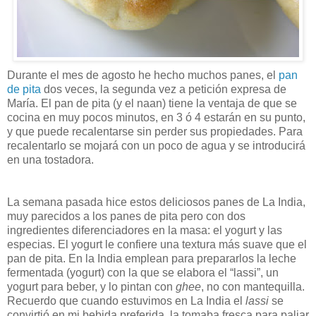
Durante el mes de agosto he hecho muchos panes, el
pan
de pita
dos veces, la segunda vez a petición expresa de
María. El pan de pita (y el naan) tiene la ventaja de que se
cocina en muy pocos minutos, en 3 ó 4 estarán en su punto,
y que puede recalentarse sin perder sus propiedades. Para
recalentarlo se mojará con un poco de agua y se introducirá
en una tostadora.
La semana pasada hice estos deliciosos panes de La India,
muy parecidos a los panes de pita pero con dos
ingredientes diferenciadores en la masa: el yogurt y las
especias. El yogurt le confiere una textura más suave que el
pan de pita. En la India emplean para prepararlos la leche
fermentada (yogurt) con la que se elabora el “lassi”, un
yogurt para beber, y lo pintan con
ghee
, no con mantequilla.
Recuerdo que cuando estuvimos en La India el
lassi
se
convirtió en mi bebida preferida, la tomaba fresca para paliar