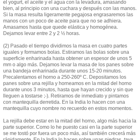
el yogurt, el aceite y el agua con la levadura, amasando
bien, al principio con una cuchara y después con las manos.
Si la masa resulta ligeramente pegajosa engrasaremos las
manos con un poco de aceite para que no se adhiera.
Amasamos hasta que quede elástica y homogénea.
Dejamos levar entre 2 y 2 ½ horas.
(2)
Pasado el tiempo dividimos la masa en cuatro partes
iguales y formamos bolas. Estiramos las bolas sobre una
superficie enharinada hasta obtener un espesor de unos 5
mm o algo más. Dejamos levar la masa de los panes sobre
una bandeja enharinada durante unos 15-20 minutos.
Precalentamos el horno a 250-260º C. Depositamos los
panes sobre una rejilla y horneamos en la mitad del horno
durante unos 3 minutos, hasta que hayan crecido y sin que
lleguen a tostarse ;-). Retiramos de inmediato y pintamos
con mantequilla derretida. En la India lo hacen con una
mantequilla cuyo nombre no recuerdo en estos momentos.
La rejilla debe estar en la mitad del horno, algo más hacia la
parte superior. Como lo he puesto casi en la parte superior
se me tostó por fuera un poco más, así también crecerá más
rápidamente. En la India lo hacen sobre unas piedras,
tava