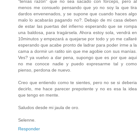
"tenías razón" que no sea sacado con fórceps, pero al
menos me consuelo pensando que yo no soy la que tira
dardos envenenados, y se supone que cuando haces algo
malo lo acabarás pagando no?. Debajo de mi casa deben
de estar las puertas del infierno esperando que se rompa
una baldosa, para tragársela. Ahora estoy sola, vendrá en
10minutos y empezará a quejarse por todo y yo me callaré
esperando que acabe pronto de ladrar para poder irme a la
cama a dormir un ratito sin que me agobie con sus manías.
Ves? ya vuelvo a dar pena, supongo que es por que aqui
no me conoce nadie y puedo expresarme tal y como
pienso, perdona de nuevo.
Creo que entiendo como te sientes, pero no se si deberia
decirlo, me hace parecer prepotente y no es esa la idea
que tengo en mente.
Saludos desde mi jaula de oro.
Selenne.
Responder