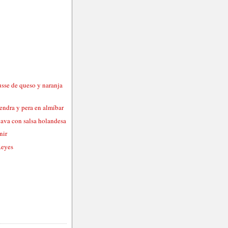
usse de queso y naranja
endra y pera en almíbar
cava con salsa holandesa
nir
Reyes