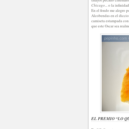
Chicago
... o la infinid
En el fondo me alegro p
Alcobendas en el dicci
camiseta estampada con 
que este Oscar sea real
EL PREMIO “LO Q