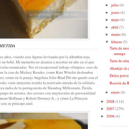
julio
(4)
►
junio
(4)
►
mayo
(6)
►
abril
(7)
►
marzo
(6)
►
febrero
(5)
▼
OMETIDA
Tarta de mo
amarga
os años, viendo esas figuras levitando por la alfombra roja,
Tarta de alm
e un bebé. Mi memoria no alcanza a recortar un año en el que
lículas nominadas. Veo el excepcional trabajo olímpico, esos de
Abadejo al 
s en la cara de Mickey Rourke; como Kate Winslet deslumbra
Dulce porve
ano; como en la pareja Angelina Jolie-Brad Pitt me quedo con el
odo; cuán atrayente resulta la reservada mirada de la solitaria
Roscón de 
eza india de la protagonista de Slumdog Millionarie, Freida
enero
(4)
►
 grupo de actores; dos actores con mayúsculas de personalidad
ymour Hoffman y Robert Downey Jr..; y cómo La Princesa
2008
(114)
►
 con su príncipe azul.
2007
(279)
►
2006
(4)
►