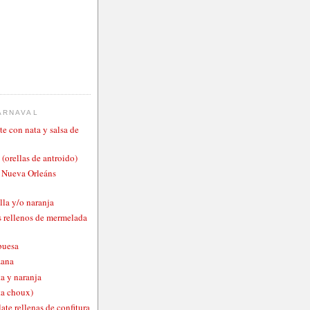
ARNAVAL
te con nata y salsa de
 (orellas de antroido)
o Nueva Orleáns
lla y/o naranja
 rellenos de mermelada
buesa
zana
a y naranja
ta choux)
ate rellenas de confitura