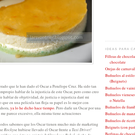
IDEAS PARA C
Filloas de chocola
chocolate
Orejas de carnaval
Buñuelos al estil
(Beignets)
erado que le han dado el Oscar a Penélope Cruz. Ha sido tan
Buñuelos de vaini
mpropio hablar de la injusticia de este Oscar, pero como creo
Buñuelos vieneses
e hablar de objetividad, de justicia o injusticia daré mi
o Nutella
o que en una película tan floja su papel es lo mejor con
Buñuelos de fram
 ahora,
ya lo he dicho hace tiempo
. Pero darle un Oscar por una
as me parece excesivo, ella misma tiene actuaciones
Buñuelos de man
Buñuelos de ricott
al todos sabemos que los Oscar tienen mucho más de marketing
Beignets (con pas
que
Rocky
se hubiese llevado el Oscar frente a
Taxi Driver!
Berlinas de chocol
ráfico que éste no existe),
Infiltrados
a
Babel
, el año de