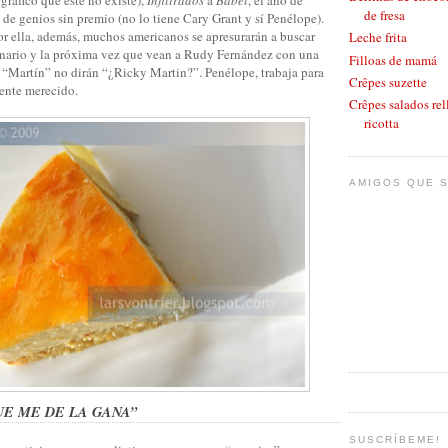
de fresa
ad de genios sin premio (no lo tiene Cary Grant y sí Penélope).
or ella, además, muchos americanos se apresurarán a buscar
Leche frita
onario y la próxima vez que vean a Rudy Fernández con una
Filloas de mamá
“Martín” no dirán “¿Ricky Martin?”. Penélope, trabaja para
Crêpes suzette
mente merecido.
Crêpes salados rel
ricotta
AMIGOS QUE S
UE ME DE LA GANA”
SUSCRÍBEME!