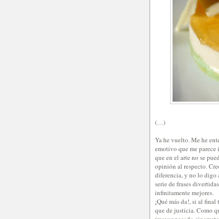
(…)
Ya he vuelto. Me he ent
emotivo que me parece i
que en el arte no se pued
opinión al respecto. Cre
diferencia, y no lo digo
serie de frases divertid
infinitamente mejores.
¡Qué más da!, si al fin
que de justicia. Como 
(mayor pecado cinematog