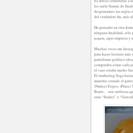
Es difícil contenerse a 
les suele llamar, de fina
desgranamos las reglas 
del verdadero fin, más a
He pensado en otra form
ninguna finalidad, sólo 
, aquí empieza y 
pequeña
Muchas veces me desespe
para hacer lecturas más 
partidismo político (de
comparaba cómo cada peri
el vaso estaba medio lle
El marketing llega hasta
materno cuando el pater
(Núñez) Feijoo, (Pérez) 
Ibarra… son sutilezas qu
eran “Suárez” o “Gonzál