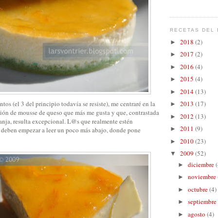
RECETAS DEL 
2018
(2)
►
2017
(2)
►
2016
(4)
►
2015
(4)
►
2014
(13)
►
tos (el 3 del principio todavía se resiste), me centraré en la
2013
(17)
►
rsión de mousse de queso que más me gusta y que, contrastada
2012
(13)
►
ranja, resulta excepcional. L@s que realmente estén
2011
(9)
►
a deben empezar a leer un poco más abajo, donde pone
2010
(23)
►
2009
(52)
▼
diciembre
(
►
noviembre
►
octubre
(4)
►
septiembre
►
agosto
(4)
►