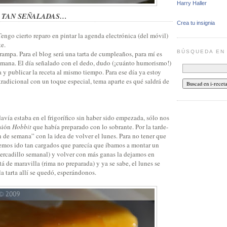
Harry Haller
S TAN SEÑALADAS…
Crea tu insignia
engo cierto reparo en pintar la agenda electrónica (del móvil)
e.
BÚSQUEDA E
ampa. Para el blog será una tarta de cumpleaños, para mí es
e semana. El día señalado con el dedo, dudo (¡cuánto humorismo!)
a y publicar la receta al mismo tiempo. Para ese día ya estoy
tradicional con un toque especial, tema aparte es qué saldrá de
davía estaba en el frigorífico sin haber sido empezada, sólo nos
rsión
Hobbit
que había preparado con lo sobrante. Por la tarde-
 de semana” con la idea de volver el lunes. Para no tener que
hemos ido tan cargados que parecía que íbamos a montar un
ercadillo semanal) y volver con más ganas la dejamos en
tá de maravilla (rima no preparada) y ya se sabe, el lunes se
la tarta allí se quedó, esperándonos.