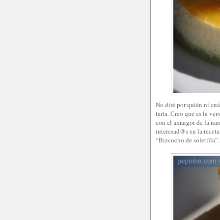
No diré por quién ni cuán
tarta. Creo que es la ve
con el amargor de la na
interesad@s en la recet
“Bizcocho de soletilla”.