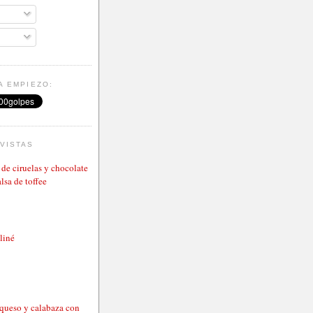
A EMPIEZO:
VISTAS
de ciruelas y chocolate
lsa de toffee
aliné
 queso y calabaza con