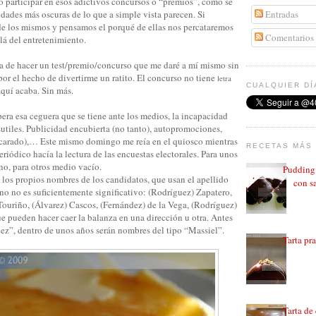
no participar en esos adictivos concursos o “premios”, como se
Entradas
lidades más oscuras de lo que a simple vista parecen. Si
de los mismos y pensamos el porqué de ellas nos percataremos
Comentarios
llá del entretenimiento.
a de hacer un test/premio/concurso que me daré a mí mismo sin
por el hecho de divertirme un ratito. El concurso no tiene
letra
CUALQUIER DÍ
aquí acaba. Sin más.
ra esa ceguera que se tiene ante los medios, la incapacidad
sutiles. Publicidad encubierta (no tanto), autopromociones,
scarado),… Este mismo domingo me reía en el quiosco mientras
RECETAS MÁS 
ódico hacía la lectura de las encuestas electorales. Para unos
no, para otros medio vacío.
Pudding 
 los propios nombres de los candidatos, que usan el apellido
con sa
no no es suficientemente significativo: (Rodríguez) Zapatero,
Touriño, (Álvarez) Cascos, (Fernández) de la Vega, (Rodríguez)
e pueden hacer caer la balanza en una dirección u otra. Antes
ez”, dentro de unos años serán nombres del tipo “Massiel”.
Tarta pr
Tarta de