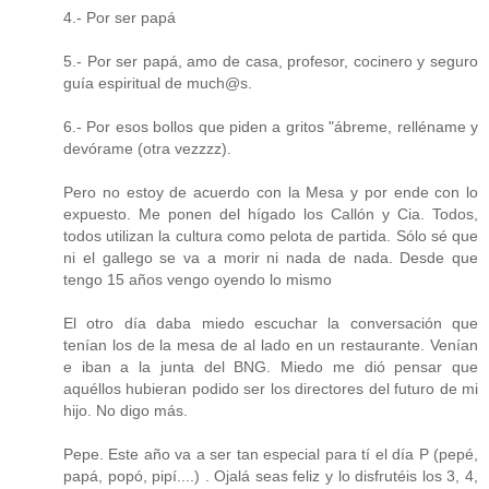
4.- Por ser papá
5.- Por ser papá, amo de casa, profesor, cocinero y seguro
guía espiritual de much@s.
6.- Por esos bollos que piden a gritos "ábreme, relléname y
devórame (otra vezzzz).
Pero no estoy de acuerdo con la Mesa y por ende con lo
expuesto. Me ponen del hígado los Callón y Cia. Todos,
todos utilizan la cultura como pelota de partida. Sólo sé que
ni el gallego se va a morir ni nada de nada. Desde que
tengo 15 años vengo oyendo lo mismo
El otro día daba miedo escuchar la conversación que
tenían los de la mesa de al lado en un restaurante. Venían
e iban a la junta del BNG. Miedo me dió pensar que
aquéllos hubieran podido ser los directores del futuro de mi
hijo. No digo más.
Pepe. Este año va a ser tan especial para tí el día P (pepé,
papá, popó, pipí....) . Ojalá seas feliz y lo disfrutéis los 3, 4,