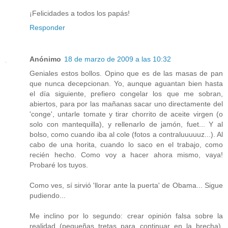
¡Felicidades a todos los papás!
Responder
Anónimo
18 de marzo de 2009 a las 10:32
Geniales estos bollos. Opino que es de las masas de pan
que nunca decepcionan. Yo, aunque aguantan bien hasta
el día siguiente, prefiero congelar los que me sobran,
abiertos, para por las mañanas sacar uno directamente del
'conge', untarle tomate y tirar chorrito de aceite virgen (o
solo con mantequilla), y rellenarlo de jamón, fuet... Y al
bolso, como cuando iba al cole (fotos a contraluuuuuz...). Al
cabo de una horita, cuando lo saco en el trabajo, como
recién hecho. Como voy a hacer ahora mismo, vaya!
Probaré los tuyos.
Como ves, sí sirvió 'llorar ante la puerta' de Obama... Sigue
pudiendo...
Me inclino por lo segundo: crear opinión falsa sobre la
realidad (pequeñas tretas para continuar en la brecha).