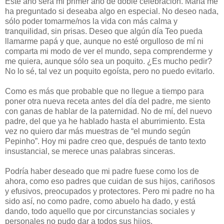
Este año será mi primer año de doble celebración. María me
ha preguntado si deseaba algo en especial. No deseo nada,
sólo poder tomarme/nos la vida con más calma y
tranquilidad, sin prisas. Deseo que algún día Teo pueda
llamarme papá y que, aunque no esté orgulloso de mí ni
comparta mi modo de ver el mundo, sepa comprenderme y
me quiera, aunque sólo sea un poquito. ¿Es mucho pedir?
No lo sé, tal vez un poquito egoísta, pero no puedo evitarlo.
Como es más que probable que no llegue a tiempo para
poner otra nueva receta antes del día del padre, me siento
con ganas de hablar de la paternidad. No de mí, del nuevo
padre, del que ya he hablado hasta el aburrimiento. Esta
vez no quiero dar más muestras de “el mundo según
Pepinho”. Hoy mi padre creo que, después de tanto texto
insustancial, se merece unas palabras sinceras.
Podría haber deseado que mi padre fuese como los de
ahora, como eso padres que cuidan de sus hijos, cariñosos
y efusivos, preocupados y protectores. Pero mi padre no ha
sido así, no como padre, como abuelo ha dado, y está
dando, todo aquello que por circunstancias sociales y
personales no pudo dar a todos sus hijos.