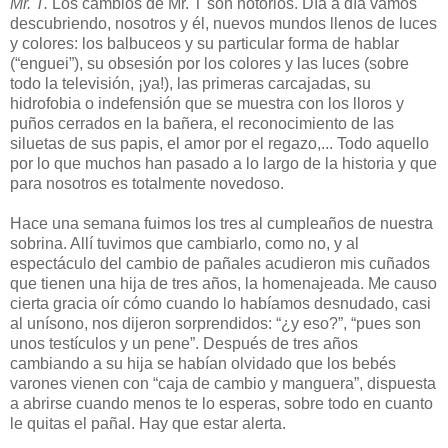
Mr. T.
Los cambios de Mr. T son notorios. Día a día vamos
descubriendo, nosotros y él, nuevos mundos llenos de luces
y colores: los balbuceos y su particular forma de hablar
(“enguei”), su obsesión por los colores y las luces (sobre
todo la televisión, ¡ya!), las primeras carcajadas, su
hidrofobia o indefensión que se muestra con los lloros y
puños cerrados en la bañera, el reconocimiento de las
siluetas de sus papis, el amor por el regazo,... Todo aquello
por lo que muchos han pasado a lo largo de la historia y que
para nosotros es totalmente novedoso.
Hace una semana fuimos los tres al cumpleaños de nuestra
sobrina. Allí tuvimos que cambiarlo, como no, y al
espectáculo del cambio de pañales acudieron mis cuñados
que tienen una hija de tres años, la homenajeada. Me causo
cierta gracia oír cómo cuando lo habíamos desnudado, casi
al unísono, nos dijeron sorprendidos: “¿y eso?”, “pues son
unos testículos y un pene”. Después de tres años
cambiando a su hija se habían olvidado que los bebés
varones vienen con “caja de cambio y manguera”, dispuesta
a abrirse cuando menos te lo esperas, sobre todo en cuanto
le quitas el pañal. Hay que estar alerta.