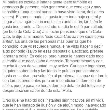
Mi padre es tozudo e intransigente, pero también es
generoso (la persona más generosa que conozco) y muy
sensible (aunque casi nunca lo haya visto llorar, dos o tres
veces). Es preocupado, le gusta tener todo bajo control y
llegar a los lugares con muchísima antelación; también le
gusta irse pronto… Despistado, un día le echó pan rallado
(en bote de Cola-Cao) a la leche pensando que era Cola-
Cao, le dijo a mi madre: “
este Cola-Cao xa non sabe coma
antes
”. Es una de las personas más buenas que he
conocido, que yo recuerde nunca le he visto hacer o decir
algo por odio (salvo en esas disputas dialécticas), prefiere
ignorar a odiar. Es celoso, pero nunca le hemos dado todo
el cariño que necesitaba o merecía. Temperamental y con
mucha fuerza de voluntad, muy activo. Curioso e ingenioso,
lo quiere saber todo y las ideas le pululan por la cabeza
hasta encontrar una solución al problema. Incapaz de dormir
con tareas pendientes pero un incondicional dormilón de
sillón, puede pasarse horas dormido delante del televisor y
despertarse sin saber dónde está. Mola.
Creo que ha habido dos instantes significativos en mi vida
que le han llenado de ilusión y, de algún modo, ha ayudado