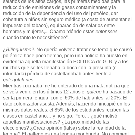
salarios de los altos cargos, las primeras medidas para la
reducción de emisiones de gases contaminantes y la
reducción de la dependencia del uso del petróleo, dar
cobertura a niños sin seguro médico (a costa de aumentar el
impuesto del tabaco), equiparación de salarios entre
hombres y mujeres,... Obama “dónde estas
entonsses
cuando tanto te necesitéeeee”.
¿Bilingüismo?.
No quería volver a tratar ese tema que causó
polémica hace poco tiempo, pero una noticia ha puesto en
evidencia aquella manifestación POLÍTICA de G. B. y a los
muchos que se les llenaba la boca con la presunta (e
infundada) pérdida de castellanohablantes frente a
galegofalanes
.
Mientras cocinaba me he enterado de una mala noticia que
se veía venir: en los últimos 12 años el
galego
ha pasado de
ser la primera lengua, con el 60% de hablantes, al 20%. El
dato colonizador asusta. Además, haciendo hincapié en los
mismos datos reales, el 85% de los estudiantes reciben las
clases en castellano… y no sigo. Pero… ¿qué motivó
aquellas manifestaciones? ¿La proximidad de las
elecciones? ¿Crear opinión (falsa) sobre la realidad de la
lengua? El gallego es una lengua moribunda. No comment