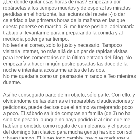
¿De dónde quitar esas horas de más? Empezaría por
robárselas a los tiempos muertos y de espera: las miradas
perdidas en el horizonte, las lecturas del retrete ;-) o dar
celeridad a las primeras horas de la mañana en las que
cuesta ponerse en marcha. Si me fuese posible, adelantaría
trabajo al levantarme para ir preparando la comida y al
mediodía poder ganar tiempo.
No leería el correo, sólo lo justo y necesario. Tampoco
visitaría Internet, no más allá de un par de rápidas visitas
para leer los comentarios de la última entrada del Blog. No
empezaría a hacer ningún postre pasadas las doce de la
noche e intentaría acostarme antes de las dos.
No me quedaría como un pasmarote mirando a Teo mientras
duerme.
Así he conseguido parte de mi objeto, sólo parte. Con ello, y
olvidándome de las eternas e irreparables claudicaciones y
peticiones, puede decirse que el ánimo va mejorando poco
a poco. El sábado salir de compras en familia (de 3) no ha
sido tan pesado, aunque no haya podido ir al cine que me
habían prometido como regalo de cumpleaños, y el paseo
del domingo (un clásico para mucha gente) ha sido con sol
y buen tiempo. El lunes todo cambia, hay que madrugar y