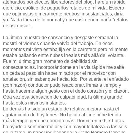
atenuados por efectos liberadores del blog, haré un rápido
ejercicio, caótico, de pequeños retales de mi vida. Espero
que optimistas o meramente neutros, insustanciales, diría
yo. Nada fuera de lo normal y que casi denominaría “relatos
de ascensor”.
La última muestra de cansancio y desgaste semanal la
mostré el viernes cuando volvía del trabajo. En esos
momentos mi vista estaba fija en la carretera pero mi mente
estaba bailando entre nubes irreales más allá del volante.
Fue mi último gran momento de debilidad sin
consecuencias. Incorporándome en la vía rápida me salté
un ceda al paso sin haber mirado por el retrovisor con
antelación, sin saber que hacía, ido. Por suerte, el enfadado
(con razón) conductor pudo reaccionar, frenar a tiempo y
hasta hacerme algún gesto con el dedo corazón y el claxon.
Otra vez esa sensación de culpabilidad, la última grande
hasta estos mismos instantes.
Lo demás ha sido un estado de relativa mejora hasta el
agotamiento de hoy lunes. No he ido al cine ni he tenido
más tiempo, pero he dormido más. Dormir entre 6-7 horas
ha ayudo a sentirme mejor y con mayor fortaleza. A las seis
de la tarde un panel indicador de la Calle Romero Donallo