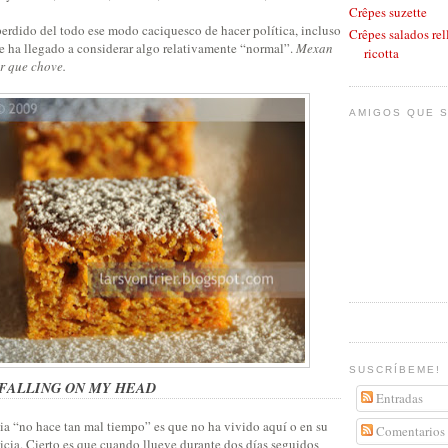
Crêpes suzette
erdido del todo ese modo caciquesco de hacer política, incluso
Crêpes salados rel
 ha llegado a considerar algo relativamente “normal”.
Mexan
ricotta
ir que chove.
AMIGOS QUE S
SUSCRÍBEME!
FALLING ON MY HEAD
Entradas
ia “no hace tan mal tiempo” es que no ha vivido aquí o en su
Comentarios
icia. Cierto es que cuando llueve durante dos días seguidos