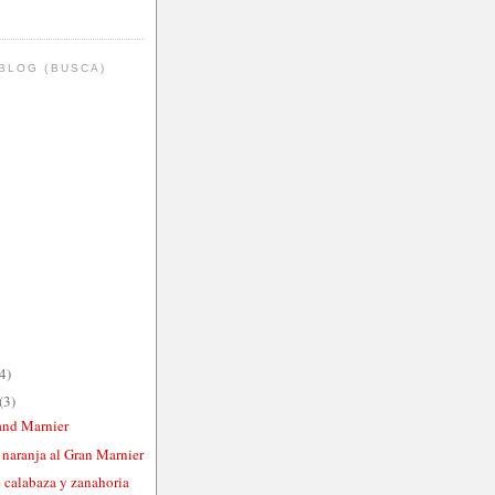
BLOG (BUSCA)
4)
(3)
and Marnier
 naranja al Gran Marnier
 calabaza y zanahoria