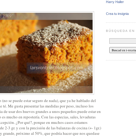
Harry Haller
Crea tu insignia
BÚSQUEDA E
o (no se puede estar seguro de nada), que ya he hablado del
de té. Me gusta presentar las medidas por peso, incluso los
cia de usar dos huevos grandes a unos pequeños puede estar en
so es mucho en repostería. Con las especias, sales, levaduras
cepción. ¿Por qué?, porque en muchos casos estamos
e 2-3 gr. y con la precisión de las balanzas de cocina (+- 1gr.)
uy grande, próximo al 50%, que podría hacer que nos quedase