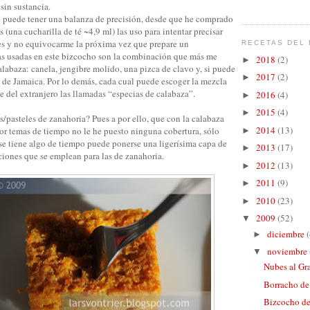
sin sustancia.
puede tener una balanza de precisión, desde que he comprado
 (una cucharilla de té ~4,9 ml) las uso para intentar precisar
es y no equivocarme la próxima vez que prepare un
RECETAS DEL 
ias usadas en este bizcocho son la combinación que más me
2018
(2)
►
labaza: canela, jengibre molido, una pizca de clavo y, si puede
2017
(2)
►
a de Jamaica. Por lo demás, cada cual puede escoger la mezcla
se del extranjero las llamadas “especias de calabaza”.
2016
(4)
►
2015
(4)
►
/pasteles de zanahoria? Pues a por ello, que con la calabaza
2014
(13)
Por temas de tiempo no le he puesto ninguna cobertura, sólo
►
 se tiene algo de tiempo puede ponerse una ligerísima capa de
2013
(17)
►
iones que se emplean para las de zanahoria.
2012
(13)
►
2011
(9)
►
2010
(23)
►
2009
(52)
▼
diciembre
(
►
noviembre
▼
Nubes al Gr
Borracho de
Bizcocho de