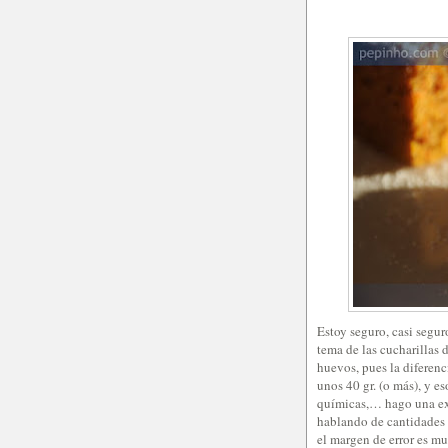
Estoy seguro, casi segur
tema de las cucharillas 
huevos, pues la diferen
unos 40 gr. (o más), y e
químicas,… hago una ex
hablando de cantidades d
el margen de error es m