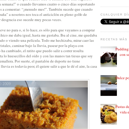
 semana!” o cuando llevamos cuatro o cinco días soportando
mos a comentar: “¡menudo mes!”. También sucede que cuando
aña” a nosotros nos toca el anticiclón en pleno golfo de
CUALQUIER DÍ
 desgracia eso sucede muy pocas veces.
eve no para o, si lo hace, es sólo para que vayamos a comprar
chico me daba igual, hasta me gustaba. Iba al cine, me quedaba
ndo o viendo una película. Todo me hechizaba, mirar caer las
RECETAS MÁS 
ristales, caminar bajo la lluvia, pasear por la playa con
Pudding 
ha cambiado, el ratito que puedo salir a correr resulta
con sa
ta lo huesecillos del oído y con las manos tan tiesas que soy
emallera. Por suerte, el pantalón de deporte no tiene
uvia es todavía peor, él quiere salir a que le dé el aire, la casa
Dulce po
Pastas d
vida 