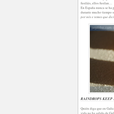
fusiláis, ellos fusilan…
En España nunca se ha p
durante mucho tiempo se
por nós e temos que dic
RAINDROPS KEEP 
Quién diga que en Galic
vida no ha salido de Gal