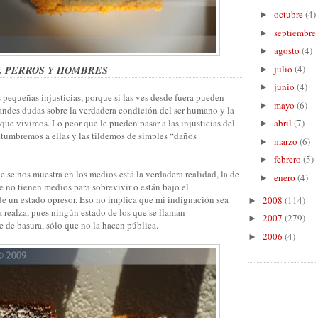
octubre
(4)
►
septiembre
►
agosto
(4)
►
julio
(4)
E PERROS Y HOMBRES
►
junio
(4)
►
pequeñas injusticias, porque si las ves desde fuera pueden
mayo
(6)
►
randes dudas sobre la verdadera condición del ser humano y la
a que vivimos. Lo peor que le pueden pasar a las injusticias del
abril
(7)
►
stumbremos a ellas y las tildemos de simples “daños
marzo
(6)
►
febrero
(5)
►
e se nos muestra en los medios está la verdadera realidad, la de
enero
(4)
►
 no tienen medios para sobrevivir o están bajo el
e un estado opresor. Eso no implica que mi indignación sea
2008
(114)
►
la realza, pues ningún estado de los que se llaman
2007
(279)
►
e de basura, sólo que no la hacen pública.
2006
(4)
►