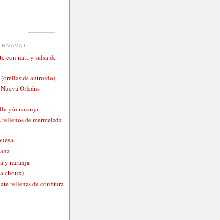
ARNAVAL
te con nata y salsa de
 (orellas de antroido)
o Nueva Orleáns
lla y/o naranja
 rellenos de mermelada
buesa
zana
a y naranja
ta choux)
ate rellenas de confitura