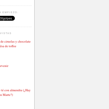
A EMPIEZO:
VISTAS
de ciruelas y chocolate
lsa de toffee
rvenir
e té con almendra (¿Hay
en Marte?)