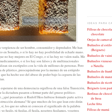
IDEAS PARA C
Filloas de chocola
chocolate
Orejas de carnaval
Buñuelos al estil
a vergüenza de ser hombre, consumidor y depredador. Me han
(Beignets)
eo en Somalia, o si lo hay no hay posibilidad de echarle mano.
Buñuelos de vaini
e no hay mujeres en El Congo, o si las hay no valen nada. Me
medicamentos, o si los hay son falsos y de multinacionales
Buñuelos vieneses
lizan sin escrúpulos con la vida de millones de personas. Pero
o Nutella
ja de plástico, preocupándome por la memez de un estúpido
Buñuelos de fram
 que ha hecho uso del abuso de poder bajo la ceguera de las
Buñuelos de man
tan.
Buñuelos de ricott
esperarse de una democracia orgullosa de una falsa Transición,
Beignets (con pas
e la dictadura pasaron a formar parte del grueso político-
Berlinas de chocol
, ¿qué pensaríais si Rudolf Hess hubiese formado parte activa
de fresa
onstrucción alemana? Sé que muchos de los que lean esto dirán
Leche frita
sí, los que no saben ni conocen el significado de la palabra
Filloas de mamá
 yo fusilo, tú fusilas, él fusila, nosotros fusilamos, vosotros