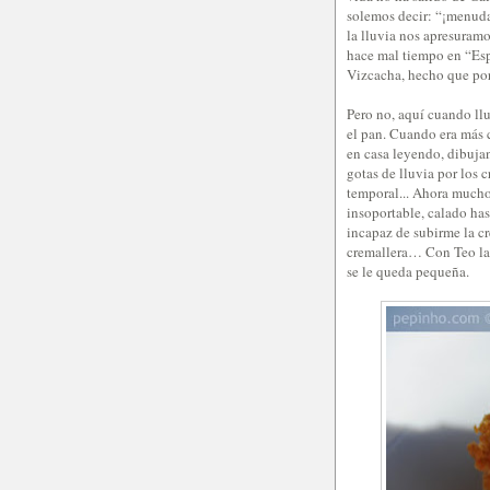
solemos decir: “¡menuda
la lluvia nos apresura
hace mal tiempo en “Esp
Vizcacha, hecho que por
Pero no, aquí cuando llu
el pan. Cuando era más 
en casa leyendo, dibuja
gotas de lluvia por los c
temporal... Ahora mucho 
insoportable, calado has
incapaz de subirme la cr
cremallera… Con Teo la ll
se le queda pequeña.