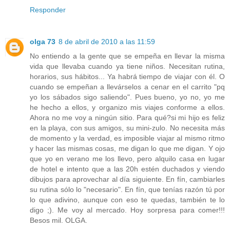
Responder
olga 73
8 de abril de 2010 a las 11:59
No entiendo a la gente que se empeña en llevar la misma
vida que llevaba cuando ya tiene niños. Necesitan rutina,
horarios, sus hábitos... Ya habrá tiempo de viajar con él. O
cuando se empeñan a llevárselos a cenar en el carrito "pq
yo los sábados sigo saliendo". Pues bueno, yo no, yo me
he hecho a ellos, y organizo mis viajes conforme a ellos.
Ahora no me voy a ningún sitio. Para qué?si mi hijo es feliz
en la playa, con sus amigos, su mini-zulo. No necesita más
de momento y la verdad, es imposible viajar al mismo ritmo
y hacer las mismas cosas, me digan lo que me digan. Y ojo
que yo en verano me los llevo, pero alquilo casa en lugar
de hotel e intento que a las 20h estén duchados y viendo
dibujos para aprovechar al día siguiente. En fín, cambiarles
su rutina sólo lo "necesario". En fín, que tenías razón tú por
lo que adivino, aunque con eso te quedas, también te lo
digo ;). Me voy al mercado. Hoy sorpresa para comer!!!
Besos mil. OLGA.