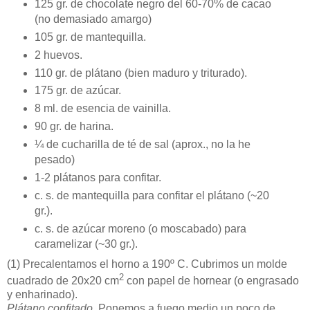
125 gr. de chocolate negro del 60-70% de cacao
(no demasiado amargo)
105 gr. de mantequilla.
2 huevos.
110 gr. de plátano (bien maduro y triturado).
175 gr. de azúcar.
8 ml. de esencia de vainilla.
90 gr. de harina.
¼ de cucharilla de té de sal (aprox., no la he
pesado)
1-2 plátanos para confitar.
c. s. de mantequilla para confitar el plátano (~20
gr.).
c. s. de azúcar moreno (o moscabado) para
caramelizar (~30 gr.).
(1)
Precalentamos el horno a 190º C. Cubrimos un molde
2
cuadrado de 20x20 cm
con papel de hornear (o engrasado
y enharinado).
Plátano confitado
. Ponemos a fuego medio un poco de