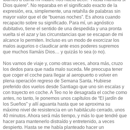
Dios quiere”. No reparaba en el significado exacto de la
expresión, era, simplemente, una retahíla de palabras sin
mayor valor que el de “buenas noches”. Es ahora cuando
recapacito sobre su significado. Para mí, un agnóstico
dubitativo, tiene el sentido de una despedida y una pronta
vuelta si el azar y las circunstancias que se escapan de mi
alcance lo permiten. Incluso es un modo de exorcizar los
malos augurios o claudicar ante esos poderes supremos
que muchos llamáis Dios… y quizás lo sea (o no).
Nos vamos de viaje y, como otras veces, ahora más, cruzo
los dedos para que nada malo suceda. Me preocupa tener
que coger el coche para llegar al aeropuerto o volver en
plena operación regreso de Semana Santa. Hubiese
preferido dos vuelos desde Santiago que uno sin escalas y
con trayecto en coche. A Teo no le desagrada el coche como
antes, no tanto, le ponemos unos capítulos de “El jardín de
los Sueños” y allí aguanta hasta que se aproxima su
máximo nivel de resistencia en un habitáculo cerrado, unos
40 minutos. Ahora será más tiempo, y más lo que tendré que
hacer para mantenerlo distraído y entretenido, a veces
despierto. Hasta se me había planteado hacer un