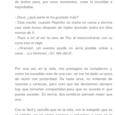
de ánimo para, por unos momentos, creer lo increíble e
improbable.
- Dora, ¿qué parte te ha gustado más?
- Esta noche, cuando Pepinho se metía en cama y dormía
casi siete horas después de haber dormido todos los días
menos de 5.
- Pues a mí al ver la cara de Teo al reencontrarse con su
cuna tras el viaje.
- ¡Gracias!, sin vuestra ayuda no sería posible volver a
casa... ¡Lo hicimos!, ¡Sí!, We did it!...
Por una vez en la vida, mis presagios se cumplieron y,
como ha sucedido más de una vez, se me ha dado un poco
de razón con posteridad. De nada sirve, no entiendo de
razones y certezas, pero creo que las decisiones siempre
hay que tomarlas compartidas para que no suceda lo que
pueda suceder. En teoría, dos cerebros piensan mejor que
uno...
Con lo fácil y sencillo que es la vida, con lo estúpido que es
el enfado, no sé cómo caemos y volvemos a caer en la