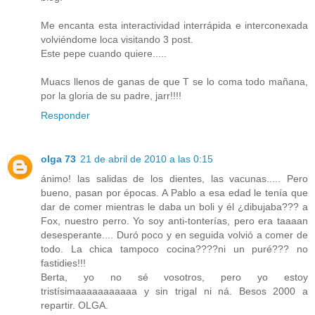
Me encanta esta interactividad interrápida e interconexada
volviéndome loca visitando 3 post.
Este pepe cuando quiere.....
Muacs llenos de ganas de que T se lo coma todo mañana,
por la gloria de su padre, jarr!!!!
Responder
olga 73
21 de abril de 2010 a las 0:15
ánimo! las salidas de los dientes, las vacunas..... Pero
bueno, pasan por épocas. A Pablo a esa edad le tenía que
dar de comer mientras le daba un boli y él ¿dibujaba??? a
Fox, nuestro perro. Yo soy anti-tonterías, pero era taaaan
desesperante.... Duró poco y en seguida volvió a comer de
todo. La chica tampoco cocina????ni un puré??? no
fastidies!!!
Berta, yo no sé vosotros, pero yo estoy
tristísimaaaaaaaaaaa y sin trigal ni ná. Besos 2000 a
repartir. OLGA.