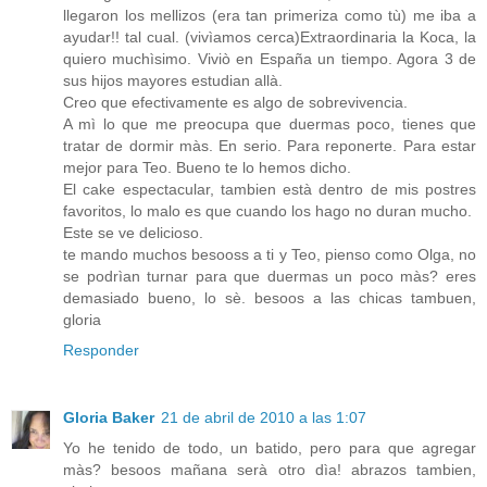
llegaron los mellizos (era tan primeriza como tù) me iba a
ayudar!! tal cual. (vivìamos cerca)Extraordinaria la Koca, la
quiero muchìsimo. Viviò en España un tiempo. Agora 3 de
sus hijos mayores estudian allà.
Creo que efectivamente es algo de sobrevivencia.
A mì lo que me preocupa que duermas poco, tienes que
tratar de dormir màs. En serio. Para reponerte. Para estar
mejor para Teo. Bueno te lo hemos dicho.
El cake espectacular, tambien està dentro de mis postres
favoritos, lo malo es que cuando los hago no duran mucho.
Este se ve delicioso.
te mando muchos besooss a ti y Teo, pienso como Olga, no
se podrìan turnar para que duermas un poco màs? eres
demasiado bueno, lo sè. besoos a las chicas tambuen,
gloria
Responder
Gloria Baker
21 de abril de 2010 a las 1:07
Yo he tenido de todo, un batido, pero para que agregar
màs? besoos mañana serà otro dìa! abrazos tambien,