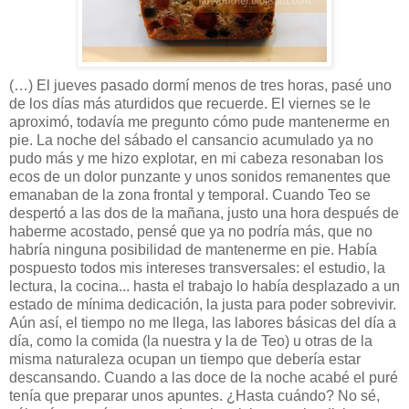
(…) El jueves pasado dormí menos de tres horas, pasé uno
de los días más aturdidos que recuerde. El viernes se le
aproximó, todavía me pregunto cómo pude mantenerme en
pie. La noche del sábado el cansancio acumulado ya no
pudo más y me hizo explotar, en mi cabeza resonaban los
ecos de un dolor punzante y unos sonidos remanentes que
emanaban de la zona frontal y temporal. Cuando Teo se
despertó a las dos de la mañana, justo una hora después de
haberme acostado, pensé que ya no podría más, que no
habría ninguna posibilidad de mantenerme en pie. Había
pospuesto todos mis intereses transversales: el estudio, la
lectura, la cocina... hasta el trabajo lo había desplazado a un
estado de mínima dedicación, la justa para poder sobrevivir.
Aún así, el tiempo no me llega, las labores básicas del día a
día, como la comida (la nuestra y la de Teo) u otras de la
misma naturaleza ocupan un tiempo que debería estar
descansando. Cuando a las doce de la noche acabé el puré
tenía que preparar unos apuntes. ¿Hasta cuándo? No sé,