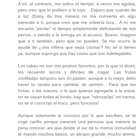
A mi, al contrario, me sobra el tiempo, a veces me agobia,
pero creo que lo prefiero a lo tuyo... Espero que cuando de
a luz (Estoy de tres meses) no me convierta en algo
parecido a ti, porque creo que me volvería loca... A mi me
encanta "perder" el tiempo simplemente disfrutando de mis
perros, o viendo a la tortuga en el acuario. Bueno, imagino
que a ti también, pero que no puedes. Se me ocurre la
ayuda de ¿una niñera que sepa cocinar? No sé si tienes
ya, aunque supongo que hay cosas que son indelegables.
Los cakes no son mis postres favoritos, por lo que tú dices,
los recuerdo secos y difíciles de tragar. Las frutas
confitadas tampoco son mi pasión, aunque a lo mejor debo
hacer tu receta para cambiar de opinión... Para que las
frutas, o las nueces, o lo que quieras agregarle a la masa,
no se vayan todas al fondo, hay que "rebozarlas" en harina,
no sé si conocías el truco, pero funciona!.
Aunque solamente te conozco por lo que escribes, se te
coge cariño porque pareces una persona que merece la
pena conocer, así que desde el sur de tu misma comunidad
te mando muchos besos, un abrazo grande, mucho ánimo,