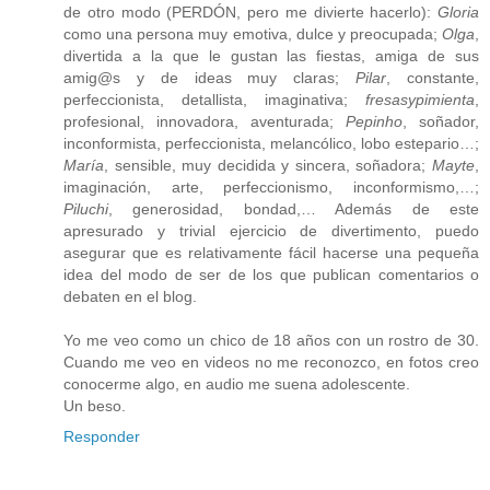
de otro modo (PERDÓN, pero me divierte hacerlo):
Gloria
como una persona muy emotiva, dulce y preocupada;
Olga
,
divertida a la que le gustan las fiestas, amiga de sus
amig@s y de ideas muy claras;
Pilar
, constante,
perfeccionista, detallista, imaginativa;
fresasypimienta
,
profesional, innovadora, aventurada;
Pepinho
, soñador,
inconformista, perfeccionista, melancólico, lobo estepario…;
María
, sensible, muy decidida y sincera, soñadora;
Mayte
,
imaginación, arte, perfeccionismo, inconformismo,…;
Piluchi
, generosidad, bondad,… Además de este
apresurado y trivial ejercicio de divertimento, puedo
asegurar que es relativamente fácil hacerse una pequeña
idea del modo de ser de los que publican comentarios o
debaten en el blog.
Yo me veo como un chico de 18 años con un rostro de 30.
Cuando me veo en videos no me reconozco, en fotos creo
conocerme algo, en audio me suena adolescente.
Un beso.
Responder