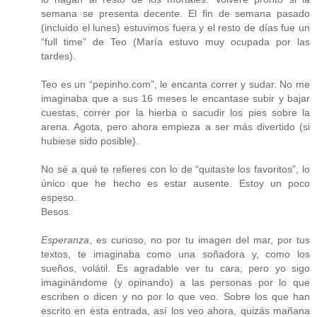
semana se presenta decente. El fin de semana pasado
(incluido el lunes) estuvimos fuera y el resto de días fue un
“full time” de Teo (María estuvo muy ocupada por las
tardes).
Teo es un “pepinho.com”, le encanta correr y sudar. No me
imaginaba que a sus 16 meses le encantase subir y bajar
cuestas, correr por la hierba o sacudir los pies sobre la
arena. Agota, pero ahora empieza a ser más divertido (si
hubiese sido posible).
No sé a qué te refieres con lo de “quitaste los favoritos”, lo
único que he hecho es estar ausente. Estoy un poco
espeso.
Besos.
Esperanza
, es curioso, no por tu imagen del mar, por tus
textos, te imaginaba como una soñadora y, como los
sueños, volátil. Es agradable ver tu cara, pero yo sigo
imaginándome (y opinando) a las personas por lo que
escriben o dicen y no por lo que veo. Sobre los que han
escrito en esta entrada, así los veo ahora, quizás mañana