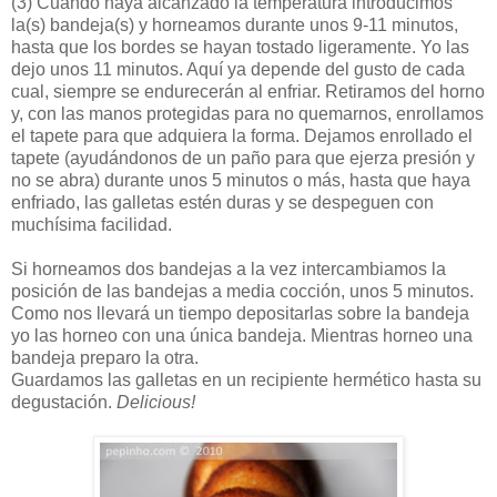
(3)
Cuando haya alcanzado la temperatura introducimos
la(s) bandeja(s) y horneamos durante unos 9-11 minutos,
hasta que los bordes se hayan tostado ligeramente. Yo las
dejo unos 11 minutos. Aquí ya depende del gusto de cada
cual, siempre se endurecerán al enfriar. Retiramos del horno
y, con las manos protegidas para no quemarnos, enrollamos
el tapete para que adquiera la forma. Dejamos enrollado el
tapete (ayudándonos de un paño para que ejerza presión y
no se abra) durante unos 5 minutos o más, hasta que haya
enfriado, las galletas estén duras y se despeguen con
muchísima facilidad.
Si horneamos dos bandejas a la vez intercambiamos la
posición de las bandejas a media cocción, unos 5 minutos.
Como nos llevará un tiempo depositarlas sobre la bandeja
yo las horneo con una única bandeja. Mientras horneo una
bandeja preparo la otra.
Guardamos las galletas en un recipiente hermético hasta su
degustación.
Delicious!