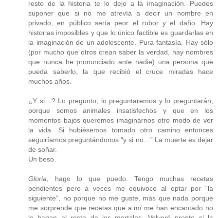
resto de la historia te lo dejo a la imaginación. Puedes
suponer que si no me atrevía a decir un nombre en
privado, en público sería peor el rubor y el daño. Hay
historias imposibles y que lo único factible es guardarlas en
la imaginación de un adolescente. Pura fantasía. Hay sólo
(por mucho que otros crean saber la verdad, hay nombres
que nunca he pronunciado ante nadie) una persona que
pueda saberlo, la que recibió el cruce miradas hace
muchos años.
¿Y si…? Lo pregunto, lo preguntaremos y lo preguntarán,
porque somos animales insatisfechos y que en los
momentos bajos queremos imaginarnos otro modo de ver
la vida. Si hubiésemos tomado otro camino entonces
seguiríamos preguntándonos “y si no…” La muerte es dejar
de soñar.
Un beso.
Gloria
, hago lo que puedo. Tengo muchas recetas
pendientes pero a veces me equivoco al optar por “la
siguiente”, no porque no me guste, más que nada porque
me sorprende que recetas que a mí me han encantado no
lo hagan al resto de los mortales. Volveré pronto si la