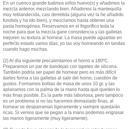
En un cuenco grande batimos el/los huevo(s) y añadimos la
mezcla anterior, mezclando bien. Añadimos la mantequilla
muy reblandecida, casi derretida (alguna vez la he añadido
fundida y ha ido bien), y mezclamos hasta obtener una
pasta homogénea. Reservamos en el frigorífico toda la
noche para que la mezcla gane consistencia y las galletas
mejoren su textura al hornear. La masa puede aguantar en
perfecto estado varios días, yo las voy horneando en tandas
cuando hago muchas.
(2)
Al día siguiente precalentamos el horno a 180ºC.
Preparamos un par de bandejas con tapetes de silicona.
También podría ser papel de hornear pero es más difícil
darles forma a las galletas al salir del horno, cuestión de
gustos. Formamos bolitas de masa de unos 10 gr. y las
aplanamos con la palma de la mano hasta que queden lo
más finas posible. Es la parte más laboriosa, pero tampoco
es un problema si no las hacemos demasiado finas, al
hornear se desparraman ligeramente y siempre quedarán
ricas. Si vemos que se pegan a la mano podemos engrasar
las manos ligeramente (muy ligeramente).