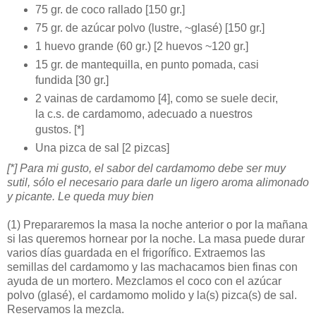
75 gr. de coco rallado [150 gr.]
75 gr. de azúcar polvo (lustre, ~glasé) [150 gr.]
1 huevo grande (60 gr.) [2 huevos ~120 gr.]
15 gr. de mantequilla, en punto pomada, casi
fundida [30 gr.]
2 vainas de cardamomo [4], como se suele decir,
la c.s. de cardamomo, adecuado a nuestros
gustos. [*]
Una pizca de sal [2 pizcas]
[*] Para mi gusto, el sabor del cardamomo debe ser muy
sutil, sólo el necesario para darle un ligero aroma alimonado
y picante. Le queda muy bien
(1)
Prepararemos la masa la noche anterior o por la mañana
si las queremos hornear por la noche. La masa puede durar
varios días guardada en el frigorífico. Extraemos las
semillas del cardamomo y las machacamos bien finas con
ayuda de un mortero. Mezclamos el coco con el azúcar
polvo (glasé), el cardamomo molido y la(s) pizca(s) de sal.
Reservamos la mezcla.