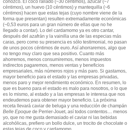
conozco. El coco rallado (~30 céntimos), azúcar (~7
céntimos), un huevo (10 céntimos) y mantequilla (~6
céntimos) hacen que estas tejas (cuyo nombre viene de la
forma que presentan) resulten extremadamente económicas
(~0,53 euros para un gran número de ellas que no he
llegado a contar). Lo del cardamomo ya es otro cantar,
después del azafrán y la vainilla una de las especias más
caras, pero como su presencia es sólo testimonial, no pasan
de unos pocos céntimos de euro. Así ahorraremos, algo que
no tengo muy claro que sea positivo. Cuanto más
ahorremos, menos consumiremos, menos impuestos
indirectos pagaremos, menos ventas y beneficios
empresariales, más números rojos y más paro. Si gastamos,
mayor beneficio para el estado y las empresas privadas,
menos paro y mejor rendimiento económico. En resumen, lo
que es bueno para el estado es malo para nosotros, o lo que
es lo mismo, al estado y a las empresas le interesa que nos
endeudemos para obtener mayor beneficio. La próxima
receta llevará caviar de beluga y una reducción de champán
Belle Epoque
de Perrier-Jouet, así todos contentos… menos
yo, que no me gusta demasiado el caviar ni las bebidas
alcohólicas, prefiero un bollo dulce, un trocito de chocolate o
estas tejas de coco y cardamomo.