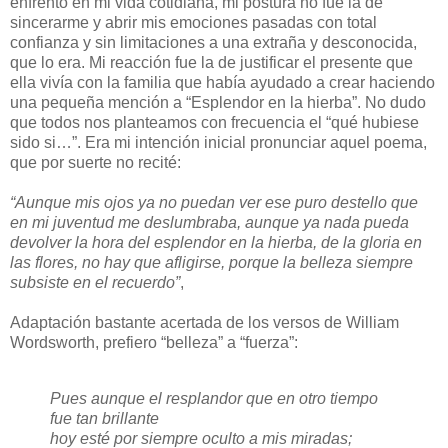
enfrento en mi vida cotidiana, mi postura no fue la de
sincerarme y abrir mis emociones pasadas con total
confianza y sin limitaciones a una extraña y desconocida,
que lo era. Mi reacción fue la de justificar el presente que
ella vivía con la familia que había ayudado a crear haciendo
una pequeña mención a “Esplendor en la hierba”. No dudo
que todos nos planteamos con frecuencia el “qué hubiese
sido si…”. Era mi intención inicial pronunciar aquel poema,
que por suerte no recité:
“Aunque mis ojos ya no puedan ver ese puro destello que
en mi juventud me deslumbraba, aunque ya nada pueda
devolver la hora del esplendor en la hierba, de la gloria en
las flores, no hay que afligirse, porque la belleza siempre
subsiste en el recuerdo”
,
Adaptación bastante acertada de los versos de William
Wordsworth, prefiero “belleza” a “fuerza”:
Pues aunque el resplandor que en otro tiempo
fue tan brillante
hoy esté por siempre oculto a mis miradas;