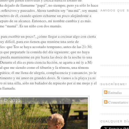
a dejado de llamarme “papá”, no siempre, pero ya sólo lo hace
n reflexivos y pausados. Ahora también soy “ma-má”, soy mamá
AMIGOS QUE S
metros de él, cuando quiero echarme un poco alejándome a
separo de su alcance. Entonces, mi nombre cambia y es más
rme “mamá”. Es un niño con dos mamás.
para escribir un poco?, ¿cómo llegar a cocinar algo con cierta
y difícil, para eso tienen que reunirse una serie de
les: que Teo se haya acostado temprano, antes de las 21:30;
a que prepararle la comida del día siguiente; que no haya
pueda mantenerme en pie hasta las doce de la noche (o una
rante el día es pura ciencia ficción, se agarra a mí (y a M)
dad que me siendo como el tiburón y la rémora, una rémora
pática; él me llena de alegría, complacencia y cansancio, yo le
timento y mi amor en grandes dosis. Si vamos a la playa ya ni
ro ni una silla, sólo un bañador de repuesto por si me mojo y el
SUSCRÍBEME!
a llamada.
Entradas
Comentarios
CUALQUIER DÍ