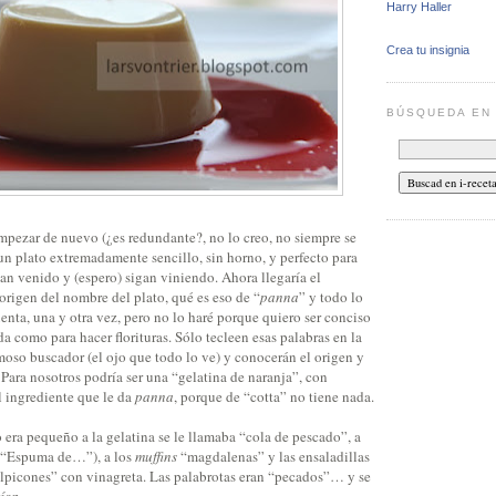
Harry Haller
Crea tu insignia
BÚSQUEDA E
mpezar de nuevo (¿es redundante?, no lo creo, no siempre se
n plato extremadamente sencillo, sin horno, y perfecto para
han venido y (espero) sigan viniendo. Ahora llegaría el
origen del nombre del plato, qué es eso de “
panna
” y todo lo
nta, una y otra vez, pero no lo haré porque quiero ser conciso
da como para hacer florituras. Sólo tecleen esas palabras en la
moso buscador (el ojo que todo lo ve) y conocerán el origen y
Para nosotros podría ser una “gelatina de naranja”, con
 el ingrediente que le da
panna
, porque de “cotta” no tiene nada.
era pequeño a la gelatina se le llamaba “cola de pescado”, a
(“Espuma de…”), a los
muffins
“magdalenas” y las ensaladillas
salpicones” con vinagreta. Las palabrotas eran “pecados”… y se
ían.