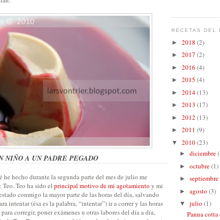
RECETAS DEL 
2018
(2)
►
2017
(2)
►
2016
(4)
►
2015
(4)
►
2014
(13)
►
2013
(17)
►
2012
(13)
►
2011
(9)
►
2010
(23)
▼
diciembre
(
►
N NIÑO A UN PADRE PEGADO
octubre
(1)
►
é he hecho durante la segunda parte del mes de julio me
septiembre
►
: Teo. Teo ha sido el
principal motivo de mi agotamiento
y mi
agosto
(3)
►
estado conmigo la mayor parte de las horas del día, salvando
intentar (ésa es la palabra, “intentar”) ir a correr y las horas
julio
(1)
▼
ara corregir, poner exámenes u otras labores del día a día,
Panna cotta 