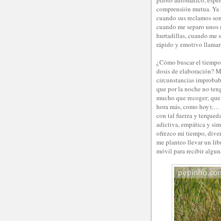
comprensión mutua. Ya h
cuando sus reclamos so
cuando me separo unos 
hurtadillas, cuando me 
rápido y emotivo llama
¿Cómo buscar el tiempo 
dosis de elaboración? Mu
circunstancias improbab
que por la noche no teng
mucho que recoger; que 
hora más, como hoy);… Du
con tal fuerza y terque
adictiva, empática y sim
ofrezco mi tiempo, diver
me planteo llevar un lib
móvil para recibir algun