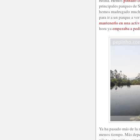
rutina. Hemos
pintado c
principales parques de S
hemos madrugado muchísi
para ir a un parque a ver
mantenerlo en una acti
hora ya
empezaba a ped
Ya ha pasado más de la m
menos tiempo. Más depen
piloto automático, esper