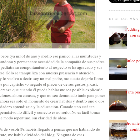
RECETAS MÁS 
Pudding 
con sa
 bebé (ya niño) de año y medio ese pánico a las multitudes y
Dulce po
bandono y permanente necesidad de la compañía de sus padres.
l pediatra su comportamiento al respecto se ha agravado y sus
e. Sólo se tranquiliza con nuestra presencia y atención.
y lo vuelvo a decir: soy un mal padre, me cuesta dejarlo llorar
 por capricho) o negarle el placer de de sus gustos y, casi,
peranza que cuando él pueda hablar me sea posible explicarle
Tarta pr
ciones, ahora escasas, y que no sea demasiado tarde para poner
 ahora sea sólo el momento de crear hábitos y dentro uno o dos
dadero aprendizaje y la educación. Cuando uno está tan
permisivo, lo difícil y correcto es no serlo. No es fácil tomar
 de modo repentino, sin claridad de ideas.
Brownie 
 de vosotr@s habéis llegado a pensar que me había ido de
confi
mente, me había olvidado del blog. Ninguna de esas