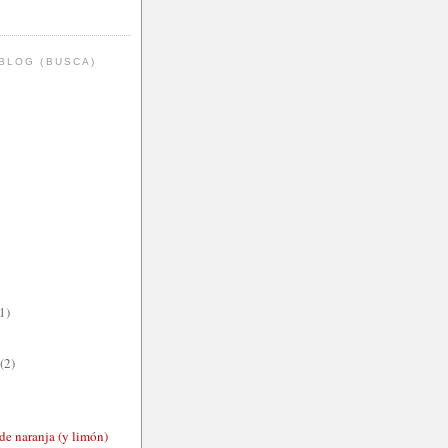
BLOG (BUSCA)
1)
(2)
de naranja (y limón)