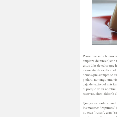
Pensé que sería bueno e
empieza de nuevo) con u
estos días de calor que 
momento de explicar el 
demás que siempre se cue
y claro, no tengo una vi
caja de texto del más fa
el porqué de su nombre. 
reservas, claro, faltaría
Que yo recuerde, cuando 
las mousses “espumas” 
no eran “rusas”, eran “
decían, no sólo se comet