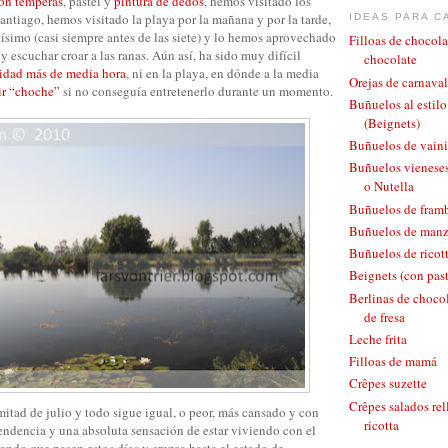
on témperas
, pastel y
pintura de dedos
, hemos visitado los
antiago, hemos visitado la playa por la mañana y por la tarde,
IDEAS PARA C
mo (casi siempre antes de las siete) y lo hemos aprovechado
Filloas de chocola
 y escuchar croar a las ranas. Aún así, ha sido muy difícil
chocolate
vidad más de media hora
, ni en la playa, en dónde a la media
Orejas de carnaval
ir “choche”
si no conseguía entretenerlo durante un momento.
Buñuelos al estil
(Beignets)
Buñuelos de vaini
Buñuelos vieneses
o Nutella
Buñuelos de fram
Buñuelos de man
Buñuelos de ricott
Beignets (con pas
Berlinas de chocol
de fresa
Leche frita
Filloas de mamá
Crêpes suzette
Crêpes salados rel
itad de julio y todo sigue igual, o peor, más cansado y con
ricotta
dencia y una absoluta sensación de estar viviendo con el
ando que pasen estos días y crezca hasta el estado de