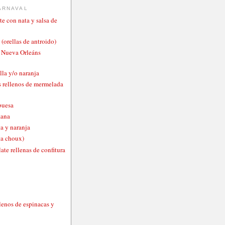
ARNAVAL
te con nata y salsa de
 (orellas de antroido)
o Nueva Orleáns
lla y/o naranja
 rellenos de mermelada
buesa
zana
a y naranja
ta choux)
ate rellenas de confitura
lenos de espinacas y