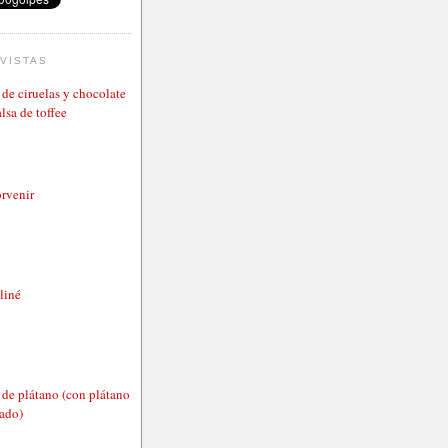
VISTAS
de ciruelas y chocolate
lsa de toffee
rvenir
aliné
de plátano (con plátano
tado)