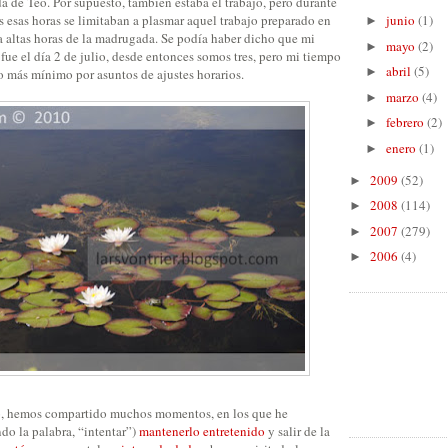
 de Teo. Por supuesto, también estaba el trabajo, pero durante
 esas horas se limitaban a plasmar aquel trabajo preparado en
junio
(1)
►
a altas horas de la madrugada. Se podía haber dicho que mi
mayo
(2)
►
fue el día 2 de julio, desde entonces somos tres, pero mi tiempo
abril
(5)
►
o más mínimo por asuntos de ajustes horarios.
marzo
(4)
►
febrero
(2)
►
enero
(1)
►
2009
(52)
►
2008
(114)
►
2007
(279)
►
2006
(4)
►
o, hemos compartido muchos momentos, en los que he
ndo la palabra, “intentar”)
mantenerlo entretenido
y salir de la