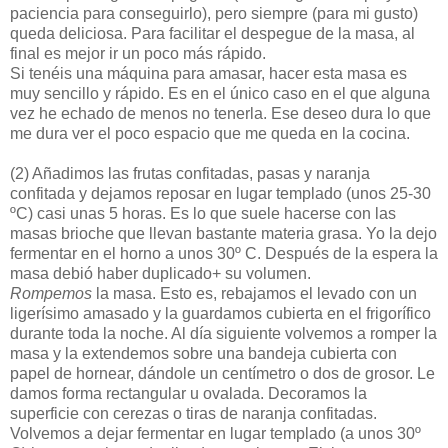
paciencia para conseguirlo), pero siempre (para mi gusto)
queda deliciosa. Para facilitar el despegue de la masa, al
final es mejor ir un poco más rápido.
Si tenéis una máquina para amasar, hacer esta masa es
muy sencillo y rápido. Es en el único caso en el que alguna
vez he echado de menos no tenerla. Ese deseo dura lo que
me dura ver el poco espacio que me queda en la cocina.
(2)
Añadimos las frutas confitadas, pasas y naranja
confitada y dejamos reposar en lugar templado (unos 25-30
ºC) casi unas 5 horas. Es lo que suele hacerse con las
masas brioche que llevan bastante materia grasa. Yo la dejo
fermentar en el horno a unos 30º C. Después de la espera la
masa debió haber duplicado+ su volumen.
Rompemos
la masa. Esto es, rebajamos el levado con un
ligerísimo amasado y la guardamos cubierta en el frigorífico
durante toda la noche. Al día siguiente volvemos a romper la
masa y la extendemos sobre una bandeja cubierta con
papel de hornear, dándole un centímetro o dos de grosor. Le
damos forma rectangular u ovalada. Decoramos la
superficie con cerezas o tiras de naranja confitadas.
Volvemos a dejar fermentar en lugar templado (a unos 30º