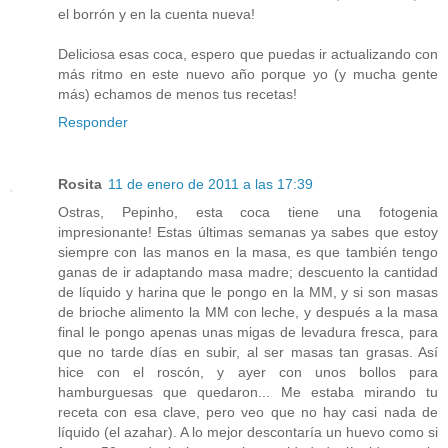
el borrón y en la cuenta nueva!
Deliciosa esas coca, espero que puedas ir actualizando con
más ritmo en este nuevo año porque yo (y mucha gente
más) echamos de menos tus recetas!
Responder
Rosita
11 de enero de 2011 a las 17:39
Ostras, Pepinho, esta coca tiene una fotogenia
impresionante! Estas últimas semanas ya sabes que estoy
siempre con las manos en la masa, es que también tengo
ganas de ir adaptando masa madre; descuento la cantidad
de líquido y harina que le pongo en la MM, y si son masas
de brioche alimento la MM con leche, y después a la masa
final le pongo apenas unas migas de levadura fresca, para
que no tarde días en subir, al ser masas tan grasas. Así
hice con el roscón, y ayer con unos bollos para
hamburguesas que quedaron... Me estaba mirando tu
receta con esa clave, pero veo que no hay casi nada de
líquido (el azahar). A lo mejor descontaría un huevo como si