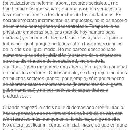
(privatizaciones, reforma laboral, recortes sociales…) no
han hecho más que salvar y dar una posición ventajosa a
las empresas frente a los derechos de los ciudadanos. Es
socialdemócrata incrementar los impuestos, no lo es hacerlo
de un modo homogéneo y descontrolado. Tampoco lo es
privatizar empresas públicas (pan de hoy hambre para
mañana) y eliminar el cheque bebé o las ayudas al paro a
todos por igual, porque no todos sufren las consecuencias
de la crisis de igual modo. No me parece descabellado
aumentar la edad de jubilación (aumento de la esperanza
de vida, disminución de la natalidad, mejora de la
sanidad…) pero me parece una aberración hacerlo por igual
en todos los sectores. Curiosamente, se dan prejubilaciones
en muchos sectores (banca, por ejemplo) sólo por el hecho
de abaratar costes empresariales (incrementando el gasto
gubernamental) y no por motivos de capacidades o
productivos…
Cuando empezó la crisis no le di demasiada credibilidad al
hecho, pensaba que se trataba de una burbuja de aire con
afán lucrativo más, aunque en el fondo haya algo de ello.
No quiero justificar mi ceguera inicial, mas creo que en parte