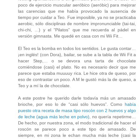
poco de ejercicio muscular aeróbico (aeróbic) para mejorar
las carencias que me había provocado la ausencia de
tiempo por cuidar a Teo. Fue imposible, ya no se practicaba
aerobic, sólo disciplinas de nombre impronunciable (tai-tai,
chi-chi, …) y el “Pilatos” que me recuerda al pádel en
versión gimnasta. Me quedé en casa con mi Wii Fit…
El Teo es la bomba en todos los sentidos. Le gusta contar…
¡en inglés! (con Dora), bailar, se sube a la tabla de Wii Fit a
hacer Step,… o se devora una tarta de chocolate
comiéndose (casi) el plato. No es necesario decir que me
parece que estaba muuuuy rica. Le hice otra de queso, por
eso de contrastar un poco. A M le gustó más la de queso, a
Teo y a mí la de chocolate.
A este postre he querido darle todavía más un amasado
brioche, por eso lo de “casi sólo huevos”. Como
había
puesto otra receta de masa tipo roscón con 2 huevos y algo
de leche (agua más leche en polvo)
, no quería repetirme…
De hecho, por nuestra zona, el modo tradicional de hacer el
roscón se parece poco a este tipo de amasado. De
siempre, en mi zona le echan mucha más leche (casi la