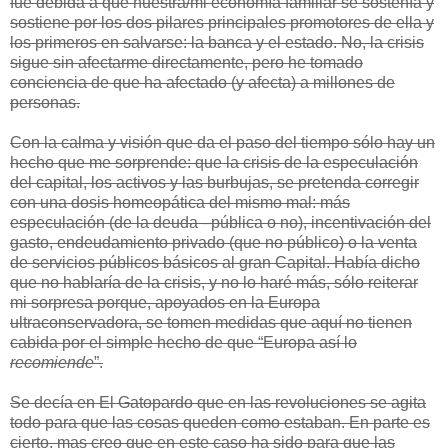
fue debida a que nuestra/mi economía familiar se sostenía y
sostiene por los dos pilares principales promotores de ella y
los primeros en salvarse: la banca y el estado. No, la crisis
sigue sin afectarme directamente, pero he tomado
conciencia de que ha afectado (y afecta) a millones de
personas.
Con la calma y visión que da el paso del tiempo sólo hay un
hecho que me sorprende: que la crisis de la especulación
del capital, los activos y las burbujas, se pretenda corregir
con una dosis homeopática del mismo mal: más
especulación (de la deuda –pública o no), incentivación del
gasto, endeudamiento privado (que no público) o la venta
de servicios públicos básicos al gran Capital. Había dicho
que no hablaría de la crisis, y no lo haré más, sólo reiterar
mi sorpresa porque, apoyados en la Europa
ultraconservadora, se tomen medidas que aquí no tienen
cabida por el simple hecho de que “Europa así lo
recomiende
”.
Se decía en El Gatopardo que en las revoluciones se agita
todo para que las cosas queden como estaban. En parte es
cierto, mas creo que en este caso ha sido para que las