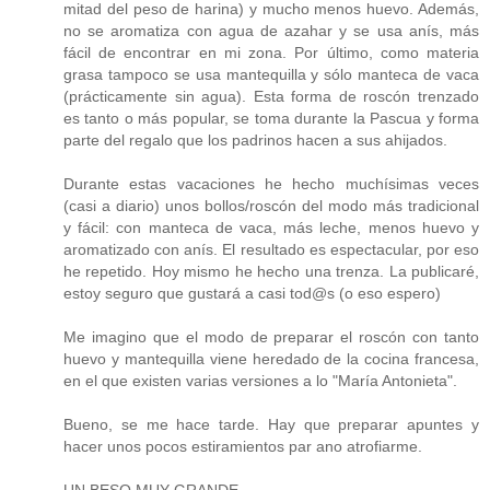
mitad del peso de harina) y mucho menos huevo. Además,
no se aromatiza con agua de azahar y se usa anís, más
fácil de encontrar en mi zona. Por último, como materia
grasa tampoco se usa mantequilla y sólo manteca de vaca
(prácticamente sin agua). Esta forma de roscón trenzado
es tanto o más popular, se toma durante la Pascua y forma
parte del regalo que los padrinos hacen a sus ahijados.
Durante estas vacaciones he hecho muchísimas veces
(casi a diario) unos bollos/roscón del modo más tradicional
y fácil: con manteca de vaca, más leche, menos huevo y
aromatizado con anís. El resultado es espectacular, por eso
he repetido. Hoy mismo he hecho una trenza. La publicaré,
estoy seguro que gustará a casi tod@s (o eso espero)
Me imagino que el modo de preparar el roscón con tanto
huevo y mantequilla viene heredado de la cocina francesa,
en el que existen varias versiones a lo "María Antonieta".
Bueno, se me hace tarde. Hay que preparar apuntes y
hacer unos pocos estiramientos par ano atrofiarme.
UN BESO MUY GRANDE.