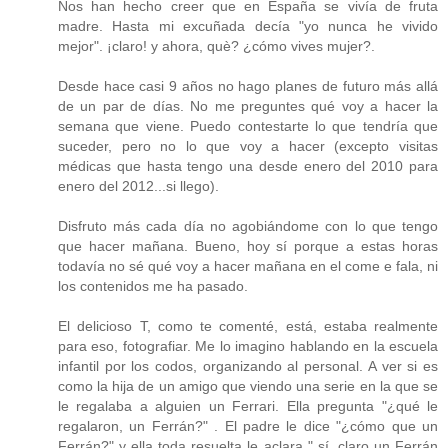
Nos han hecho creer que en España se vivía de fruta
madre. Hasta mi excuñada decía "yo nunca he vivido
mejor". ¡claro! y ahora, què? ¿cómo vives mujer?.
Desde hace casi 9 años no hago planes de futuro más allá
de un par de días. No me preguntes qué voy a hacer la
semana que viene. Puedo contestarte lo que tendría que
suceder, pero no lo que voy a hacer (excepto visitas
médicas que hasta tengo una desde enero del 2010 para
enero del 2012...si llego).
Disfruto más cada día no agobiándome con lo que tengo
que hacer mañana. Bueno, hoy sí porque a estas horas
todavía no sé qué voy a hacer mañana en el come e fala, ni
los contenidos me ha pasado.
El delicioso T, como te comenté, está, estaba realmente
para eso, fotografiar. Me lo imagino hablando en la escuela
infantil por los codos, organizando al personal. A ver si es
como la hija de un amigo que viendo una serie en la que se
le regalaba a alguien un Ferrari. Ella pregunta "¿qué le
regalaron, un Ferrán?" . El padre le dice "¿cómo que un
Ferrán?" y ella toda resuelta le aclara " sí, claro un Ferrán