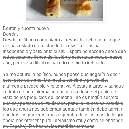
Borrón y cuenta nueva
Borrón
.
Desde mi último comentario al respecto, debo admitir que
me ha costado no hablar de la crisis, la cansina,
insoportable y asfixiante crisis. Espero no hacerlo ahora que
todos estamos llenos de ilusión y esperanza para el nuevo
año, pero será difícil no hacerlo de modo indirecto.
Ya me aburre la política, nunca pensé que llegaría a decir
esto, pero es cierto. Me resulta cansina y previsible,
altamente predecible y reiterativa. A estas alturas, y aunque
se trata de una información peligrosa desde el punto de
vista de los prejuicios del personal, no es ningún secreto
que soy persona de izquierdas, por ello, nunca he votado a
los que ahora nos gobiernan aunque también debo admitir
que tras los primeros años esperaba de ellos más de lo que
ahora nos ofrecen: puro liberalismo (tal y cómo se entiende
en España). De hecho, las medidas tomadas