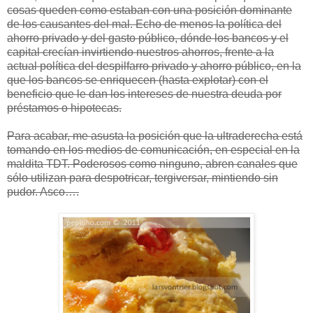
cosas queden como estaban con una posición dominante
de los causantes del mal. Echo de menos la política del
ahorro privado y del gasto público, dónde los bancos y el
capital crecían invirtiendo nuestros ahorros, frente a la
actual política del despilfarro privado y ahorro público, en la
que los bancos se enriquecen (hasta explotar) con el
beneficio que le dan los intereses de nuestra deuda por
préstamos o hipotecas.
Para acabar, me asusta la posición que la ultraderecha está
tomando en los medios de comunicación, en especial en la
maldita TDT. Poderosos como ninguno, abren canales que
sólo utilizan para despotricar, tergiversar, mintiendo sin
pudor. Asco….