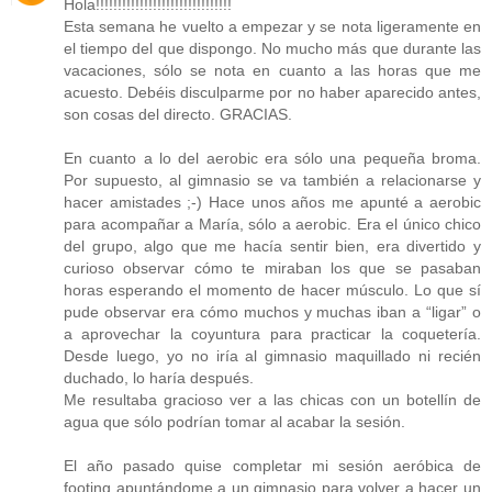
Hola!!!!!!!!!!!!!!!!!!!!!!!!!!!!!!!
Esta semana he vuelto a empezar y se nota ligeramente en
el tiempo del que dispongo. No mucho más que durante las
vacaciones, sólo se nota en cuanto a las horas que me
acuesto. Debéis disculparme por no haber aparecido antes,
son cosas del directo. GRACIAS.
En cuanto a lo del aerobic era sólo una pequeña broma.
Por supuesto, al gimnasio se va también a relacionarse y
hacer amistades ;-) Hace unos años me apunté a aerobic
para acompañar a María, sólo a aerobic. Era el único chico
del grupo, algo que me hacía sentir bien, era divertido y
curioso observar cómo te miraban los que se pasaban
horas esperando el momento de hacer músculo. Lo que sí
pude observar era cómo muchos y muchas iban a “ligar” o
a aprovechar la coyuntura para practicar la coquetería.
Desde luego, yo no iría al gimnasio maquillado ni recién
duchado, lo haría después.
Me resultaba gracioso ver a las chicas con un botellín de
agua que sólo podrían tomar al acabar la sesión.
El año pasado quise completar mi sesión aeróbica de
footing apuntándome a un gimnasio para volver a hacer un