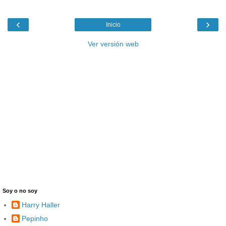
‹
›
Inicio
Ver versión web
Soy o no soy
Harry Haller
Pepinho