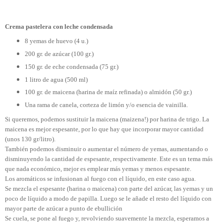
Crema pastelera con leche condensada
8 yemas de huevo (4 u.)
200 gr. de azúcar (100 gr.)
150 gr. de eche condensada (75 gr.)
1 litro de agua (500 ml)
100 gr. de maicena (harina de maíz refinada) o almidón (50 gr.)
Una rama de canela, corteza de limón y/o esencia de vainilla.
Si queremos, podemos sustituir la maicena (maizena!) por harina de trigo. La
maicena es mejor espesante, por lo que hay que incorporar mayor cantidad
(unos 130 gr/litro).
También podemos disminuir o aumentar el número de yemas, aumentando o
disminuyendo la cantidad de espesante, respectivamente. Este es un tema más
que nada económico, mejor es emplear más yemas y menos espesante.
Los aromáticos se infusionan al fuego con el líquido, en este caso agua.
Se mezcla el espesante (harina o maicena) con parte del azúcar, las yemas y un
poco de líquido a modo de papilla. Luego se le añade el resto del líquido con
mayor parte de azúcar a punto de ebullición
Se cuela, se pone al fuego y, revolviendo suavemente la mezcla, esperamos a