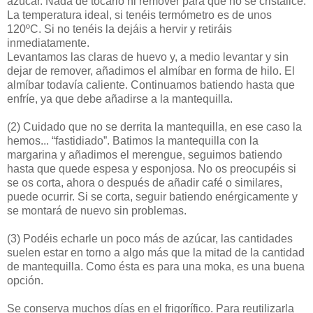
azúcar. Nada de tocarlo ni remover para que no se cristalice.
La temperatura ideal, si tenéis termómetro es de unos
120ºC. Si no tenéis la dejáis a hervir y retiráis
inmediatamente.
Levantamos las claras de huevo y, a medio levantar y sin
dejar de remover, añadimos el almíbar en forma de hilo. El
almíbar todavía caliente. Continuamos batiendo hasta que
enfríe, ya que debe añadirse a la mantequilla.
(2) Cuidado que no se derrita la mantequilla, en ese caso la
hemos... “fastidiado”. Batimos la mantequilla con la
margarina y añadimos el merengue, seguimos batiendo
hasta que quede espesa y esponjosa. No os preocupéis si
se os corta, ahora o después de añadir café o similares,
puede ocurrir. Si se corta, seguir batiendo enérgicamente y
se montará de nuevo sin problemas.
(3) Podéis echarle un poco más de azúcar, las cantidades
suelen estar en torno a algo más que la mitad de la cantidad
de mantequilla. Como ésta es para una moka, es una buena
opción.
Se conserva muchos días en el frigorífico. Para reutilizarla