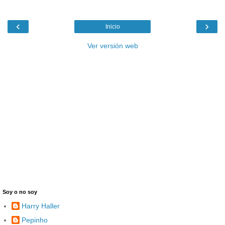
‹
›
Inicio
Ver versión web
Soy o no soy
Harry Haller
Pepinho