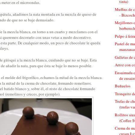
tinta)
a meter en el microondas.
Muffins de c
pátula, añadimos la nata montada en la mezcla de queso de
- Bizcocho
ndo de que no se baje demasiado.
Mejillones c
berberecho
 la mezcla blanca, en torno a un cuarto y mezclamos con el
Pulpo á feira
 si queremos decorarlo con unas vetas a modo decorativo.
 esta parte. De cualquier modo, un poco de chocolate le queda
Pastel de ma
ileys.
manzana
Galletas de
 güisqui a la mezcla blanca, cuidando que no se baje. Esta
Arroz con c
 de añadir la nata, para que ésta se baje lo menos posible.
Ensaimada c
el molde del frigorífico, echamos la mitad de la mezcla blanca.
de ensai
 la mitad de la crema de chocolate, formando remolinos.
Buñuelos
el batido blanco y, sobre él, el resto de chocolate formando
Tronquito d
mol (remolinos y cruces, por ejemplo).
Trufas de c
(trufas va
Rollitos si
(Coffee S
Crema de ma
cream I) (