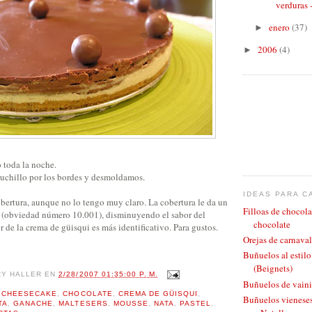
verduras 
enero
(37)
►
2006
(4)
►
o toda la noche.
cuchillo por los bordes y desmoldamos.
IDEAS PARA C
obertura, aunque no lo tengo muy claro. La cobertura le da un
Filloas de chocola
 (obviedad número 10.001), disminuyendo el sabor del
chocolate
or de la crema de güisqui es más identificativo. Para gustos.
Orejas de carnaval
Buñuelos al estil
(Beignets)
RY HALLER
EN
2/28/2007 01:35:00 P. M.
Buñuelos de vaini
,
CHEESECAKE
,
CHOCOLATE
,
CREMA DE GÜISQUI
,
Buñuelos vieneses
TA
,
GANACHE
,
MALTESERS
,
MOUSSE
,
NATA
,
PASTEL
,