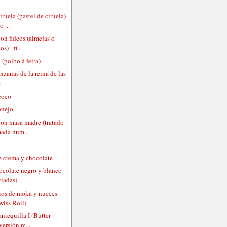
iruela (pastel de ciruela)
 ...
on fideos (almejas o
s) - fi...
 (polbo á feira)
nzanas de la reina de las
s
 coco
onejo
on masa madre (tratado
mada num...
e crema y chocolate
hocolate negro y blanco
riadas)
uzos de moka y nueces
wiss Roll)
ntequilla I (Butter
versión m...