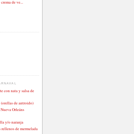
- crema de ve...
ARNAVAL
te con nata y salsa de
 (orellas de antroido)
o Nueva Orleáns
lla y/o naranja
 rellenos de mermelada