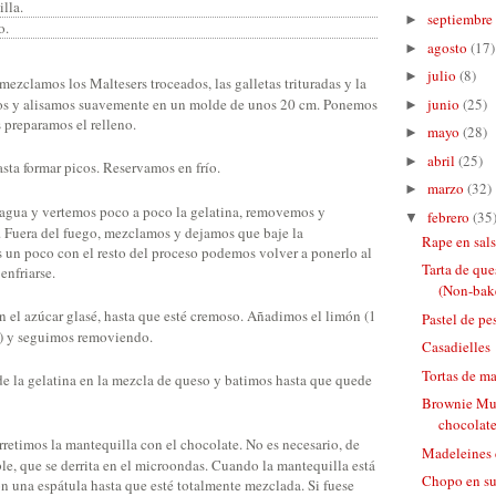
lla.
septiembre
►
o.
agosto
(17)
►
julio
(8)
►
ezclamos los Maltesers troceados, las galletas trituradas y la
junio
(25)
os y alisamos suavemente en un molde de unos 20 cm. Ponemos
►
s preparamos el relleno.
mayo
(28)
►
abril
(25)
►
ta formar picos. Reservamos en frío.
marzo
(32)
►
 agua y vertemos poco a poco la gelatina, removemos y
febrero
(35
▼
 Fuera del fuego, mezclamos y dejamos que baje la
Rape en sal
s un poco con el resto del proceso podemos volver a ponerlo al
Tarta de que
enfriarse.
(Non-bake
 el azúcar glasé, hasta que esté cremoso. Añadimos el limón (1
Pastel de pe
ta.) y seguimos removiendo.
Casadielles
Tortas de ma
 la gelatina en la mezcla de queso y batimos hasta que quede
Brownie Muf
chocolate
retimos la mantequilla con el chocolate. No es necesario, de
Madeleines 
e, que se derrita en el microondas. Cuando la mantequilla está
Chopo en su 
n una espátula hasta que esté totalmente mezclada. Si fuese