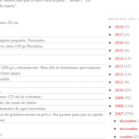
 de espera”.
RECETAS DEL 
unos 20 cm.
2018
(2)
►
2017
(2)
►
paquete pequeño. Troceados.
2016
(4)
►
ve, unos 150 gr. Picaditas.
2015
(4)
►
a
2014
(13)
►
2013
(17)
►
 (200 gr.), reblandecido. Para ello lo retiraremos previamente
r batir mejor.
2012
(13)
►
inilla.
2011
(9)
►
2010
(23)
a
►
(unos 125 ml de volumen)
2009
(52)
►
ml.) de zumo de limón.
2008
(114)
►
damente) de agua hirviendo.
2007
(279)
as de gelatina neutra en polvo. Sin pasarse para que no quede
▼
sse.
diciembre
►
noviembre
►
s)
octubre
(21
►