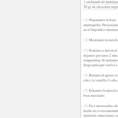
1 cucharada de mantequi
50 gr. de chocolate negr
(1)
Preparamos la base: m
mantequilla. Presionam
en el frigorífico mientra
(2)
Montamos la nata has
(3)
Ponemos a hervir el
dejamos por unos 2 min.
temperatura. Si tardamo
fuego para que vuelva a 
(4)
Batimos el queso con
cda.), la vainilla (1 cd
(5)
Echamos la mezcla de
bien mezclado.
(6)
En e microondas, der
hecho no es recomendabl
derretida, removemos co