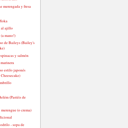
he merengada y fresa
Moka
al ajillo
 (a mano!)
so de Baileys (Bailey's
ke)
 espinacas y salmón
 marinera
so estilo japonés
e Cheesecake)
mbrillo
Belém (Pastéis de
e merengue (o crema)
dicional
odrilo - sopa de