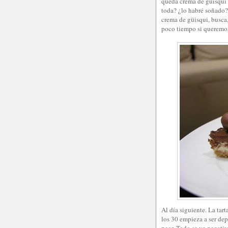
queda crema de güisqui 
toda? ¿lo habré soñado? 
crema de güisqui, busca
poco tiempo si queremo
Al día siguiente. La tar
los 30 empieza a ser dep
peor. Todo se ve negati