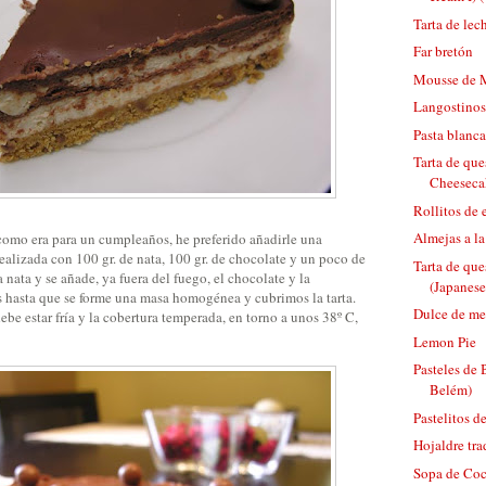
Tarta de lec
Far bretón
Mousse de 
Langostinos 
Pasta blanca
Tarta de que
Cheeseca
Rollitos de
Almejas a la
 como era para un cumpleaños, he preferido añadirle una
ealizada con 100 gr. de nata, 100 gr. de chocolate y un poco de
Tarta de que
 nata y se añade, ya fuera del fuego, el chocolate y la
(Japanes
hasta que se forme una masa homogénea y cubrimos la tarta.
Dulce de me
 debe estar fría y la cobertura temperada, en torno a unos 38º C,
Lemon Pie
Pasteles de 
Belém)
Pastelitos d
Hojaldre tra
Sopa de Coc