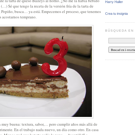
de la tarta de queso Baileys al horno. ¿No me la había bebido
Harry Haller
(…) Sé que tengo la receta de la versión fría de la tarta de
, Pepiño, busca… ya está. Empecemos el proceso, que tenemos
Crea tu insignia
s acostarnos temprano.
BÚSQUEDA E
ta muy buena: textura, sabor,… pero cumplir años más allá de
rimente. En el trabajo nada nuevo, un día como otro. En casa
vo. Menos mal que la tarta valía la pena… Avanti!! “La