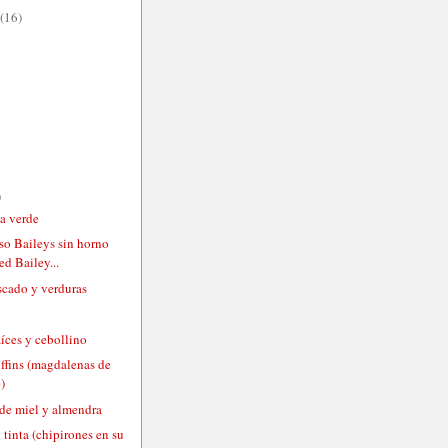
(16)
)
sa verde
so Baileys sin horno
d Bailey...
scado y verduras
íces y cebollino
fins (magdalenas de
)
de miel y almendra
tinta (chipirones en su