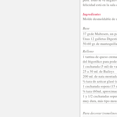
felicidad está en la sala
Ingredientes
Molde desmoldable de 
Base
37 gr.de Maltesers, un 
Unas 12 galletas Digesti
50-60 gr. de mantequill
Relleno
1 tarrina de queso crema
del frigorífico para pode
1 cucharada (5 ml) de va
25 a 30 ml. de Baileys
200 ml. de nata montad
½ taza de azúcar glasé 
1 cucharada sopera (15 
¼ taza (60ml, aproxima
1 y 1/2 cucharadas soper
muy dura, más tipo mou
Para decorar (remolino