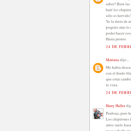
sabor?.Bien las
haré los chipir
sólo es hervido
Yo la dieta de 
poquito más lo 
poder hacer cos
Hasta pronto.
24 DE FEBR
Mariana
dijo...
Me había descu
con el fondo bla
que estar cambi
la vista.
24 DE FEBR
Harry Haller
dijo
Perdona, pero h
Los chipirones 
arroz suelo hace
poca cebolla pic