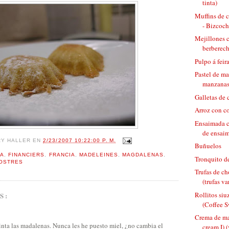
tinta)
Muffins de c
- Bizcocho
Mejillones c
berberecho
Pulpo á feira
Pastel de ma
manzana
Galletas de
Arroz con c
Ensaimada c
de ensai
RY HALLER
EN
2/23/2007 10:22:00 P. M.
Buñuelos
IA
,
FINANCIERS
,
FRANCIA
,
MADELEINES
,
MAGDALENAS
,
Tronquito d
OSTRES
Trufas de c
(trufas va
Rollitos si
S:
(Coffee S
Crema de ma
nta las madalenas. Nunca les he puesto miel, ¿no cambia el
cream I) (