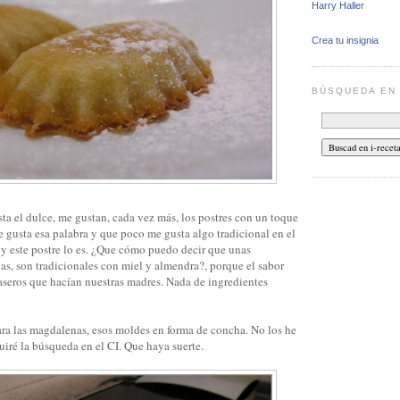
Harry Haller
Crea tu insignia
BÚSQUEDA E
ta el dulce, me gustan, cada vez más, los postres con un toque
 gusta esa palabra y que poco me gusta algo tradicional en el
y este postre lo es. ¿Que cómo puedo decir que unas
nas, son tradicionales con miel y almendra?, porque el sabor
aseros que hacían nuestras madres. Nada de ingredientes
a las magdalenas, esos moldes en forma de concha. No los he
iré la búsqueda en el CI. Que haya suerte.