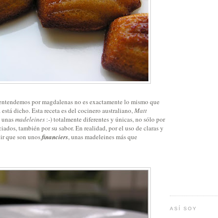
e entendemos por magdalenas no es exactamente lo mismo que
 está dicho. Esta receta es del cocinero australiano,
Matt
o unas
madeleines
:-) totalmente diferentes y únicas, no sólo por
ciados, también por su sabor. En realidad, por el uso de claras y
ir que son unos
financiers
, unas madeleines más que
ASÍ SOY