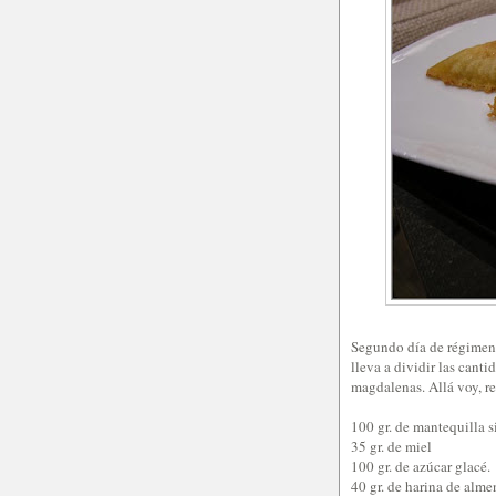
Segundo día de régimen 
lleva a dividir las canti
magdalenas. Allá voy, r
100 gr. de mantequilla s
35 gr. de miel
100 gr. de azúcar glacé.
40 gr. de harina de alme