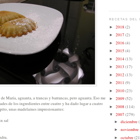
RECETAS DEL 
2018
(2)
►
2017
(2)
►
2016
(4)
►
2015
(4)
►
2014
(13)
►
2013
(17)
►
2012
(13)
►
2011
(9)
►
2010
(23)
►
de María, aguanta, a trancas y barrancas, pero aguanta. Eso me
2009
(52)
►
dades de los ingredientes entre cuatro y ha dado lugar a cuatro
2008
(114)
►
epito, unas madelaines impresionantes:
2007
(279)
▼
in sal
diciembre
►
noviembre
►
ndra.
octubre
(21
►