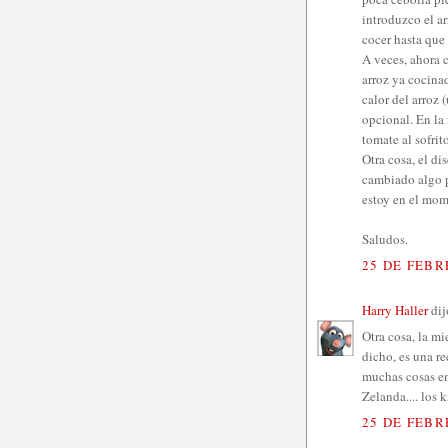
introduzco el ar
cocer hasta que
A veces, ahora 
arroz ya cocina
calor del arroz 
opcional. En la
tomate al sofrito
Otra cosa, el d
cambiado algo p
estoy en el mom
Saludos.
25 DE FEBR
Harry Haller
dijo
Otra cosa, la mi
dicho, es una re
muchas cosas en
Zelanda.... los 
25 DE FEBR