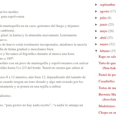
septiembre
►
agosto
(17)
►
ar los moldes
 para espolvorear.
julio
(8)
►
junio
(25)
►
y la mantequilla en un cazo, quitamos del fuego y dejamos
a ambiente.
mayo
(28)
►
 glasé, la harina y la almendra suavemente. Lentamente
abril
(25)
►
huevo.
marzo
(32)
ras de huevo están totalmente incorporadas, añadimos la mezcla
►
illa de forma gradual y mezclamos bien.
febrero
(35
▼
o y llevamos al frigorífico durante al menos una hora.
Rape en sal
no a 180º.
oldes con un poco de mantequilla y espolvoreamos con azúcar
Tarta de que
oldes hasta ½ o 2/3 del borde. Tened en cuenta que suben al
(Non-bake
Pastel de pe
unos 8 a 12 minutos, más bien 12, dependiendo del tamaño de
Casadielles
ran cuando tengan un tono dorado y algo más tostado por los
iatamente y se ponen en una rejilla a enfriar.
Tortas de ma
Brownie Muf
alientes.
chocolate
, “para gustos no hay nada escrito”, “a nadie le amarga un
Madeleines 
Chopo en su 