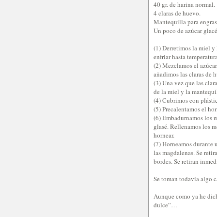
40 gr. de harina normal.
4 claras de huevo.
Mantequilla para engras
Un poco de azúcar glacé
(1) Derretimos la miel 
enfriar hasta temperatur
(2) Mezclamos el azúcar
añadimos las claras de 
(3) Una vez que las cla
de la miel y la mantequ
(4) Cubrimos con plástic
(5) Precalentamos el hor
(6) Embadurnamos los m
glasé. Rellenamos los m
hornear.
(7) Horneamos durante 
las magdalenas. Se reti
bordes. Se retiran inmed
Se toman todavía algo c
Aunque como ya he dicho
dulce”…