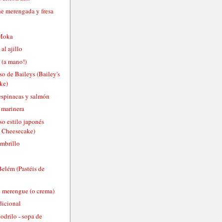
he merengada y fresa
Moka
al ajillo
 (a mano!)
so de Baileys (Bailey's
ke)
 espinacas y salmón
 marinera
so estilo japonés
e Cheesecake)
mbrillo
Belém (Pastéis de
e merengue (o crema)
dicional
odrilo - sopa de