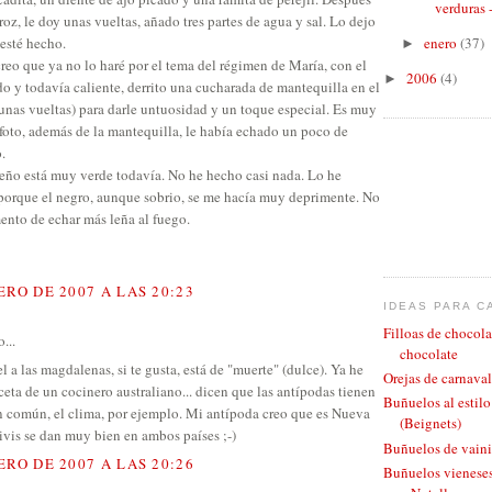
verduras 
roz, le doy unas vueltas, añado tres partes de agua y sal. Lo dejo
enero
(37)
 esté hecho.
►
creo que ya no lo haré por el tema del régimen de María, con el
2006
(4)
►
do y todavía caliente, derrito una cucharada de mantequilla en el
(unas vueltas) para darle untuosidad y un toque especial. Es muy
 foto, además de la mantequilla, le había echado un poco de
.
iseño está muy verde todavía. No he hecho casi nada. Lo he
orque el negro, aunque sobrio, se me hacía muy deprimente. No
ento de echar más leña al fuego.
ERO DE 2007 A LAS 20:23
IDEAS PARA C
Filloas de chocola
...
chocolate
el a las magdalenas, si te gusta, está de "muerte" (dulce). Ya he
Orejas de carnaval
ceta de un cocinero australiano... dicen que las antípodas tienen
Buñuelos al estil
 común, el clima, por ejemplo. Mi antípoda creo que es Nueva
(Beignets)
kivis se dan muy bien en ambos países ;-)
Buñuelos de vaini
ERO DE 2007 A LAS 20:26
Buñuelos vieneses