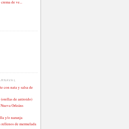
- crema de ve...
ARNAVAL
te con nata y salsa de
 (orellas de antroido)
o Nueva Orleáns
lla y/o naranja
 rellenos de mermelada