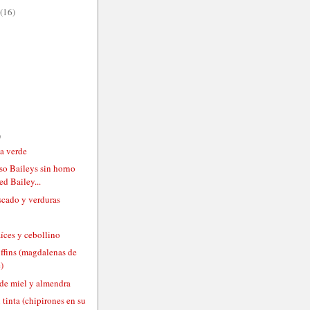
(16)
)
sa verde
so Baileys sin horno
d Bailey...
scado y verduras
íces y cebollino
fins (magdalenas de
)
de miel y almendra
tinta (chipirones en su