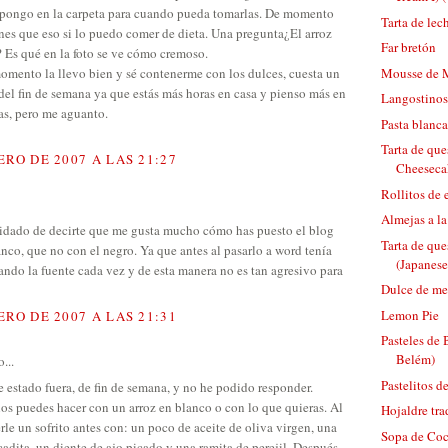
 pongo en la carpeta para cuando pueda tomarlas. De momento
Tarta de lec
ones que eso si lo puedo comer de dieta. Una pregunta¿El arroz
Far bretón
? Es qué en la foto se ve cómo cremoso.
Mousse de 
momento la llevo bien y sé contenerme con los dulces, cuesta un
del fin de semana ya que estás más horas en casa y pienso más en
Langostinos 
as, pero me aguanto.
Pasta blanca
Tarta de que
ERO DE 2007 A LAS 21:27
Cheeseca
Rollitos de
Almejas a la
idado de decirte que me gusta mucho cómo has puesto el blog
Tarta de que
nco, que no con el negro. Ya que antes al pasarlo a word tenía
(Japanes
ando la fuente cada vez y de esta manera no es tan agresivo para
Dulce de me
Lemon Pie
ERO DE 2007 A LAS 21:31
Pasteles de 
Belém)
...
Pastelitos d
e estado fuera, de fin de semana, y no he podido responder.
los puedes hacer con un arroz en blanco o con lo que quieras. Al
Hojaldre tra
rle un sofrito antes con: un poco de aceite de oliva virgen, una
Sopa de Coc
adita, un diente de ajo picado y una ramita de perejil. Después