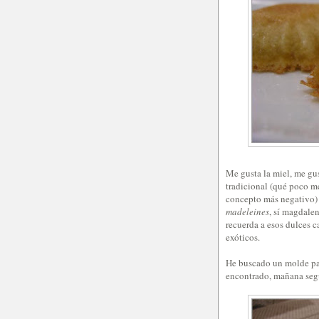
Me gusta la miel, me gus
tradicional (qué poco me
concepto más negativo) 
madeleines
, sí magdale
recuerda a esos dulces c
exóticos.
He buscado un molde par
encontrado, mañana segu