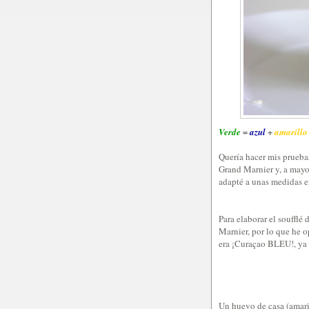
Verde
=
azul
+
amarillo
Quería hacer mis pruebas
Grand Marnier y, a mayor
adapté a unas medidas en
Para elaborar el soufflé
Marnier, por lo que he o
era ¡Curaçao BLEU!, ya 
Un huevo de casa (amari