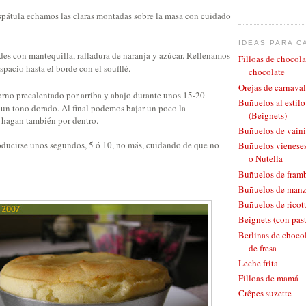
pátula echamos las claras montadas sobre la masa con cuidado
IDEAS PARA C
s con mantequilla, ralladura de naranja y azúcar. Rellenamos
Filloas de chocola
pacio hasta el borde con el soufflé.
chocolate
Orejas de carnaval
rno precalentado por arriba y abajo durante unos 15-20
Buñuelos al estil
 un tono dorado. Al final podemos bajar un poco la
(Beignets)
e hagan también por dentro.
Buñuelos de vaini
roducirse unos segundos, 5 ó 10, no más, cuidando de que no
Buñuelos vieneses
o Nutella
Buñuelos de fram
Buñuelos de man
Buñuelos de ricott
Beignets (con pas
Berlinas de chocol
de fresa
Leche frita
Filloas de mamá
Crêpes suzette