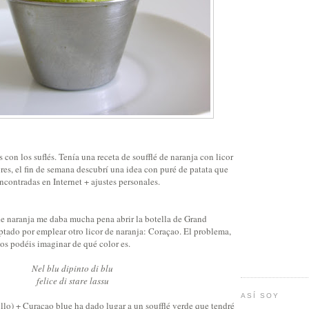
 con los suflés. Tenía una receta de soufflé de naranja con licor
es, el fin de semana descubrí una idea con puré de patata que
contradas en Internet + ajustes personales.
 de naranja me daba mucha pena abrir la botella de Grand
ptado por emplear otro licor de naranja: Coraçao. El problema,
os podéis imaginar de qué color es.
Nel blu dipinto di blu
felice di stare lassu
ASÍ SOY
llo) + Curaçao blue ha dado lugar a un soufflé verde que tendré