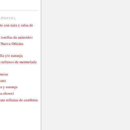
ARNAVAL
te con nata y salsa de
 (orellas de antroido)
o Nueva Orleáns
lla y/o naranja
 rellenos de mermelada
buesa
zana
a y naranja
ta choux)
ate rellenas de confitura