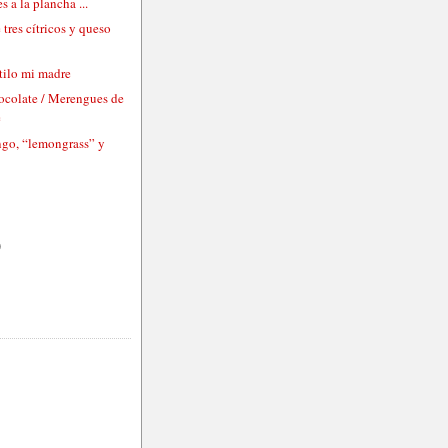
s a la plancha ...
tres cítricos y queso
tilo mi madre
hocolate / Merengues de
e
ngo, “lemongrass” y
)