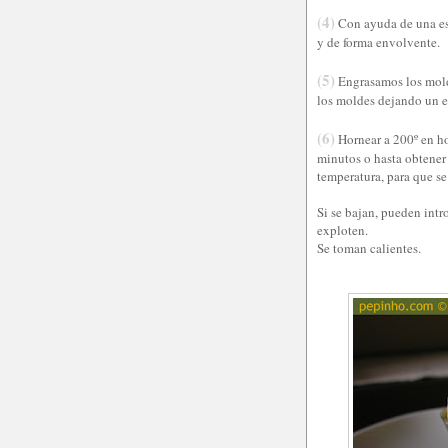
(4)
Con ayuda de una es
y de forma envolvente.
(5)
Engrasamos los molde
los moldes dejando un es
(6)
Hornear a 200º en ho
minutos o hasta obtener
temperatura, para que s
Si se bajan, pueden int
exploten.
Se toman calientes.