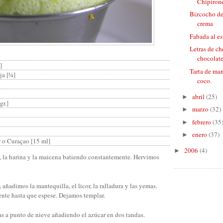
Chipirone
Bizcocho de 
crema
Fabada al es
Letras de c
chocolat
]
Tarta de ma
ja [¼]
coco.
abril
(25)
►
gr.]
marzo
(32)
►
febrero
(35
►
enero
(37)
►
 o Curaçao [15 ml]
2006
(4)
►
 la harina y la maicena batiendo constantemente. Hervimos
añadimos la mantequilla, el licor, la ralladura y las yemas.
e hasta que espese. Dejamos templar.
s a punto de nieve añadiendo el azúcar en dos tandas.