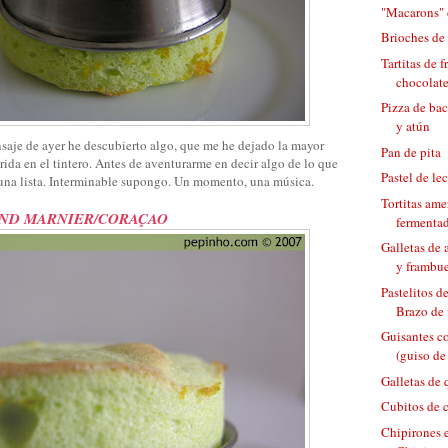
"Macarons" 
Brioches de
Tartitas de 
chocolat
Pizza de bac
y atún
nsaje de ayer he descubierto algo, que me he dejado la mayor
Pan de pita
rida en el tintero. Antes de aventurarme en decir algo de lo que
Pastel de le
é una lista. Interminable supongo. Un momento, una música.
Tortitas ame
ND MARNIER/CORAÇAO
fermenta
Galletas de
y frambu
Pastelitos d
Brazo de 
Guisantes c
(guiso de
Galletas de
Cubitos de 
Chipirones 