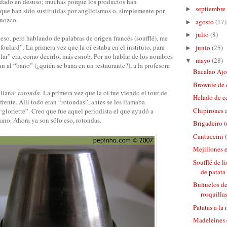
edado en desuso; muchas porque los productos han
septiembre
►
rque han sido sustituidas por anglicismos o, simplemente por
nozco.
agosto
(17)
►
julio
(8)
►
so, pero hablando de palabras de origen francés (soufflé), me
foulard”. La primera vez que la oí estaba en el instituto, para
junio
(25)
►
lar” era, como decirlo, más esnob. Por no hablar de los nombres
mayo
(28)
▼
an al “baño” (¿quién se baña en un restaurante?), a la profesora
Bacalao Ajo
Brownie de 
aliana:
rotonda
. La primera vez que la oí fue viendo el tour de
Helado de c
frente. Allí todo eran “rotondas”, antes se les llamaba
Chipirones 
 “gloriette”. Creo que fue aquel periodista el que ayudó a
llano. Ahora ya son sólo eso, rotondas.
Brigadeiro (
Cantuccini 
Mejillones e
Soufflé de l
de patata
Buñuelos de 
rosquillas
Patatas a la 
Madeleines 