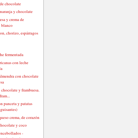
de chocolate
 naranja y chocolate
fresa y crema de
e blanco
on, chorizo, espárragos
che fermentada
ricanas con leche
da
 almendra con chocolate
esa
e chocolate y frambuesa.
fram...
on panceta y patatas
 guisantes)
 queso crema, de corazón
chocolate y coco
encebollados -