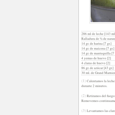
286 ml de leche [143 ml
Ralladura de ½ de naran
14 gr. de harina [7 gr.]
14 gr. de maicena [7 gr.]
14 gr. de mantequilla [7 
4 yemas de huevo [2]
4 claras de huevo [2]
86 gr. de azúcar [43 gr.]
30 ml. de Grand Marnier
(1)
Calentamos la leche,
durante 2 minutos.
(2)
Retiramos del fuego, 
Removemos continuament
(3)
Levantamos las clara