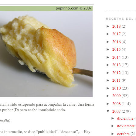
RECETAS DEL 
2018
(2)
►
2017
(2)
►
2016
(4)
►
2015
(4)
►
2014
(13)
►
2013
(17)
►
2012
(13)
►
2011
(9)
►
2010
(23)
►
2009
(52)
►
2008
(114)
tata ha sido estupendo para acompañar la carne. Una forma
►
 a probar (D) pero acabó tomándolo todo.
2007
(279)
▼
diciembre
►
medio)
noviembre
►
ama intermedio, se dice “publicidad”, “descanso”,… Hay
octubre
(21
►