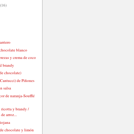
(16)
arriero
chocolate blanco
erezas y crema de coco
al brandy
de chocolate)
(Cantucci) de Piñones
n salsa
icor de naranja-Soufflé
ricotta y brandy /
 de arroz...
riojana
de chocolate y limón