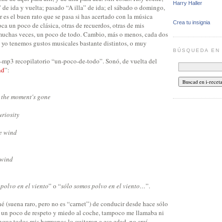
Harry Haller
 de ida y vuelta; pasado “A illa” de ida; el sábado o domingo,
es el buen rato que se pasa si has acertado con la música
Crea tu insignia
ca un poco de clásica, otras de recuerdos, otras de mis
 muchas veces, un poco de todo. Cambio, más o menos, cada dos
yo tenemos gustos musicales bastante distintos, o muy
BÚSQUEDA E
-mp3 recopilatorio “un-poco-de-todo”. Sonó, de vuelta del
nd
”:
 the moment's gone
uriosity
he wind
 wind
polvo en el viento
” o “
sólo somos polvo en el viento…
”.
né (suena raro, pero no es “carnet”) de conducir desde hace sólo
 un poco de respeto y miedo al coche, tampoco me llamaba ni
unque todos mis hermanos lo quitaron a esa edad, no creí