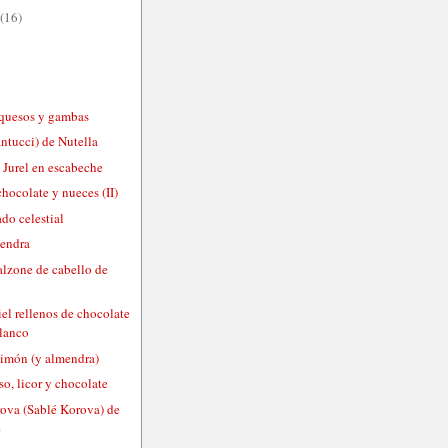
(16)
s quesos y gambas
ntucci) de Nutella
 Jurel en escabeche
chocolate y nueces (II)
ado celestial
mendra
alzone de cabello de
el rellenos de chocolate
blanco
limón (y almendra)
so, licor y chocolate
rova (Sablé Korova) de
e