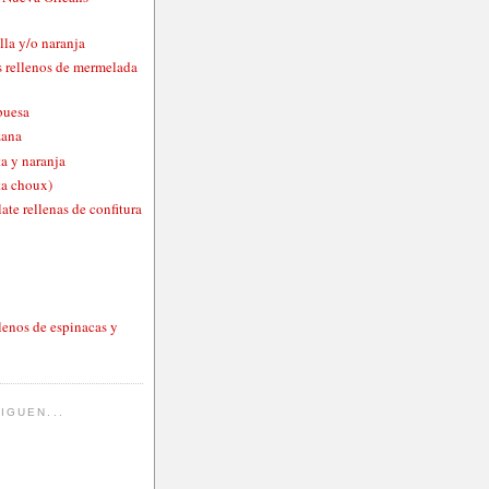
lla y/o naranja
 rellenos de mermelada
buesa
zana
a y naranja
ta choux)
ate rellenas de confitura
lenos de espinacas y
IGUEN...