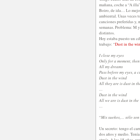
mañana, coche a “A illa”
Boiro, de ida… Lo mejor 
ambiental. Unas veces to
canciones preferidas y,
semanas. Problema: M y 
distintos.
Hoy estaba puesto un cd
trabajo: “
Dust in the wi
I close my eyes
Only for a moment, then
All my dreams
Pass before my eyes, a c
Dust in the wind
All they are is dust in t
…
Dust in the wind
All we are is dust in the
…
“
Mis sueños,… sólo son 
Un secreto: tengo el car
dos años y medio. Tenía
atraía. A los 18 años, a