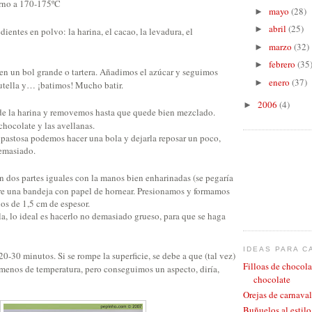
rno a 170-175ºC
mayo
(28)
►
abril
(25)
►
entes en polvo: la harina, el cacao, la levadura, el
marzo
(32)
►
febrero
(35
►
n un bol grande o tartera. Añadimos el azúcar y seguimos
enero
(37)
►
utella y… ¡batimos! Mucho batir.
2006
(4)
►
e la harina y removemos hasta que quede bien mezclado.
hocolate y las avellanas.
 pastosa podemos hacer una bola y dejarla reposar un poco,
emasiado.
 dos partes iguales con la manos bien enharinadas (se pegaría
e una bandeja con papel de hornear. Presionamos y formamos
os de 1,5 cm de espesor.
la, lo ideal es hacerlo no demasiado grueso, para que se haga
IDEAS PARA C
-30 minutos. Si se rompe la superficie, se debe a que (tal vez)
Filloas de chocola
enos de temperatura, pero conseguimos un aspecto, diría,
chocolate
Orejas de carnaval
Buñuelos al estil