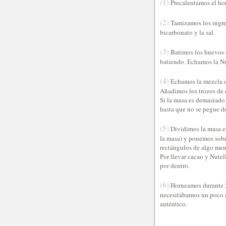
(1)
Precalentamos el ho
(2)
Tamizamos los ingredi
bicarbonato y la sal.
(3)
Batimos los huevos e
batiendo. Echamos la N
(4)
Echamos la mezcla d
Añadimos los trozos de c
Si la masa es demasiado
hasta que no se pegue d
(5)
Dividimos la masa en
la masa) y ponemos sobr
rectángulos de algo men
Por llevar cacao y Nutel
por dentro.
(6)
Horneamos durante 20
necesitábamos un poco m
auténtico.