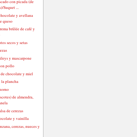
scado con picada (de
)/Suquet ...
chocolate y avellana
de queso
crema brûlée de café y
e
utos secos y setas
rezas
aileys y mascarpone
con pollo
de chocolate y miel
 la plancha
 horno
scotes) de almendra,
anela
lsa de cerezas
ocolate y vainilla
nzana, cerezas, nueces y