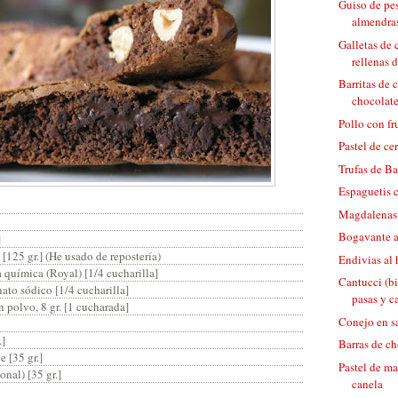
Guiso de pe
almendras
Galletas de 
rellenas 
Barritas de 
chocolat
Pollo con fr
Pastel de ce
Trufas de B
Espaguetis 
Magdalenas 
Bogavante a
]
 [125 gr.] (He usado de repostería)
Endivias al
 química (Royal) [1/4 cucharilla]
Cantucci (bi
ato sódico [1/4 cucharilla]
pasas y c
 polvo, 8 gr. [1 cucharada]
Conejo en sa
.]
Barras de ch
e [35 gr.]
Pastel de ma
onal) [35 gr.]
canela