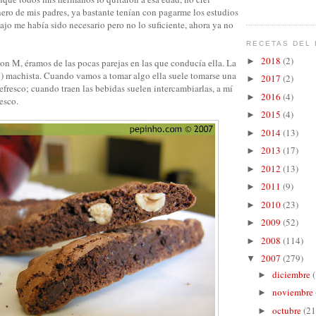
ero de mis padres, ya bastante tenían con pagarme los estudios
ajo me había sido necesario pero no lo suficiente, ahora ya no
RECETAS DEL 
2018
(2)
►
on M, éramos de las pocas parejas en las que conducía ella. La
) machista. Cuando vamos a tomar algo ella suele tomarse una
2017
(2)
►
refresco; cuando traen las bebidas suelen intercambiarlas, a mí
2016
(4)
►
resco.
2015
(4)
►
2014
(13)
►
2013
(17)
►
2012
(13)
►
2011
(9)
►
2010
(23)
►
2009
(52)
►
2008
(114)
►
2007
(279)
▼
diciembre
►
noviembre
►
octubre
(21
►