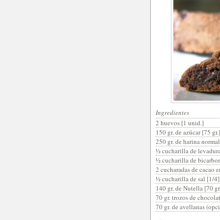
Ingredientes
2 huevos [1 unid.]
150 gr. de azúcar [75 gr.
250 gr. de harina normal
½ cucharilla de levadura
½ cucharilla de bicarbon
2 cucharadas de cacao en
½ cucharilla de sal [1/4]
140 gr. de Nutella [70 gr
70 gr. trozos de chocolat
70 gr. de avellanas (opci