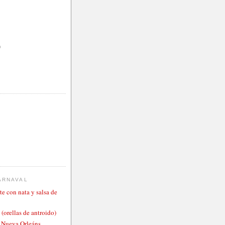
)
ARNAVAL
te con nata y salsa de
 (orellas de antroido)
o Nueva Orleáns