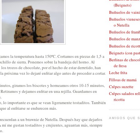
(Beignets)
Buñuelos de vaini
Buñuelos vieneses
o Nutella
Buñuelos de fram
Buñuelos de man
Buñuelos de ricott
Beignets (con pas
jamos la temperatura hasta 150ºC. Cortamos en piezas de 1,5 a
Berlinas de chocol
chillo de sierra. Ponemos sobre la bandeja del horno. Al
de fresa
 los trozos de chocolate, por el hecho de estar derretido, han
Leche frita
la próxima vez lo dejaré enfriar algo antes de proceder a cortar.
Filloas de mamá
utos, giramos los biscotes y horneamos otros 10-15 minutos,
Crêpes suzette
 Retiramos y dejamos enfriar en una rejilla. Guardamos en
Crêpes salados rel
.
ricotta
, lo importante es que se vean ligeramente tostaditos. También
que al enfriarse se endurecen más.
AMIGOS QUE S
recuerdan a un brawnie de Nutella. Después hay que dejarlos
A mí me gustan tostaditos y crujientes, aguantan más, siempre
o.