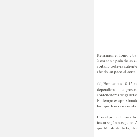
Retiramos el horno y ba
2 cm con ayuda de un cu
cortarlo todavía caliente
afeado un poco el corte, 
(7)
Horneamos 10-15 min
dependiendo del grosor.
contenedores de galletas
El tiempo es aproximado
hay que tener en cuenta 
Con el primer horneado 
tostar según nos guste. 
que M esté de dieta, clar