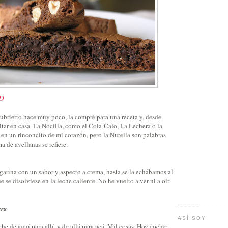
D
cubrierto hace muy poco, la compré para una receta y, desde
altar en casa. La Nocilla, como el Cola-Calo, La Lechera o la
en un rinconcito de mi corazón, pero la Nutella son palabras
a de avellanas se refiere.
garina con un sabor y aspecto a crema, hasta se la echábamos al
se disolviese en la leche caliente. No he vuelto a ver ni a oír
era
ASÍ SOY
he de aquí para allí, y de allá para acá. Mil cosas. Hoy coche;