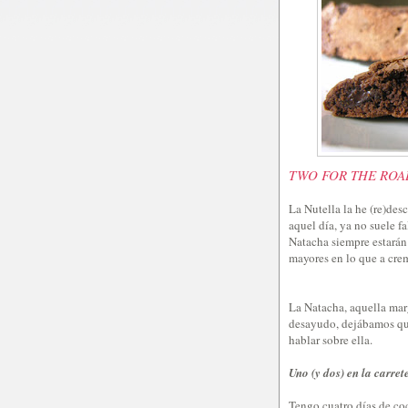
TWO FOR THE ROA
La Nutella la he (re)des
aquel día, ya no suele f
Natacha siempre estarán 
mayores en lo que a crem
La Natacha, aquella mar
desayudo, dejábamos que 
hablar sobre ella.
Uno (y dos) en la carret
Tengo cuatro días de coc