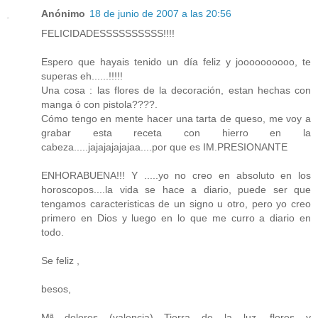
Anónimo
18 de junio de 2007 a las 20:56
FELICIDADESSSSSSSSSS!!!!
Espero que hayais tenido un día feliz y joooooooooo, te
superas eh......!!!!!
Una cosa : las flores de la decoración, estan hechas con
manga ó con pistola????.
Cómo tengo en mente hacer una tarta de queso, me voy a
grabar esta receta con hierro en la
cabeza.....jajajajajajaa....por que es IM.PRESIONANTE
ENHORABUENA!!! Y .....yo no creo en absoluto en los
horoscopos....la vida se hace a diario, puede ser que
tengamos caracteristicas de un signo u otro, pero yo creo
primero en Dios y luego en lo que me curro a diario en
todo.
Se feliz ,
besos,
Mª dolores (valencia) Tierra de la luz, flores y