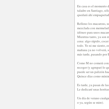
En casa es el momento d
taladro en Santiago, sól
quedará ahí empaquetad
Relleno los macarons, un
mezclada con mermelada 
idóneo para unos macaro
Mientras tanto, ya son m
cena: algo rápido, coce
todo. Yo ni me siento, e
mañana ya no volverá, se
más tarde, pasando por 
Como M no comerá conmi
recoger (y agrupar) lo q
puede ser un palizón hac
Quince días como míni
Es tarde, ya pasan de las
Le dedicaré unas horitas 
Un día de verano cualqui
o ya, según se mire).