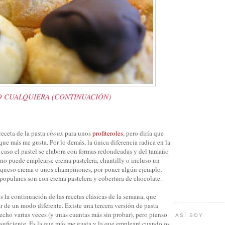
O CUALQUIERA (CONTINUACIÓN)
receta de la pasta
choux
para unos
profiteroles
, pero diría que
a que más me gusta. Por lo demás, la única diferencia radica en la
e caso el pastel se elabora con formas redondeadas y del tamaño
no puede emplearse crema pastelera, chantilly o incluso un
a queso crema o unos champiñones, por poner algún ejemplo.
populares son con crema pastelera y cobertura de chocolate.
es la continuación de las recetas clásicas de la semana, que
 de un modo diferente. Existe una tercera versión de pasta
cho varias veces (y unas cuantas más sin probar), pero pienso
ASÍ SOY
suficiente. Es la que más me gusta y la que emplearé cuando os