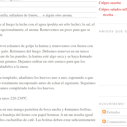
Crêpes suzette
Crêpes salados rel
ricotta
nilla, ralladura de limón,… o algún otro aroma.
l fuego la leche con el agua (podría ser sólo leche), la sal, el
y, opcionalmente, el aroma. Removemos un poco para que se
AMIGOS QUE S
r.
vor echamos de golpe la harina y removemos con fuerza con
e palo. Retiramos del fuego. Debemos remover en un único
pare de las paredes, la harina esté algo seca y se haya formado
in grumos. Dejamos enfriar en otro cuenco para que los
ñadirlos a la masa.
a templado, añadimos los huevos uno a uno, esperando a que
o totalmente incorporado antes de echar el siguiente. Seguimos
yamos completado todos los huevos.
 a unos 220-230ºC.
SUSCRÍBEME!
a en una manga pastelera de boca ancha y formamos bolitas,
Entradas
 bandeja del horno con papel hornear. A mi me resulta igual
s cucharillas de café. Las bolitas deben estar suficientemente
Comentarios