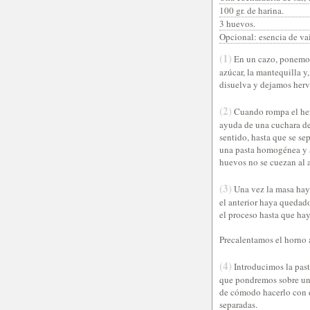
100 gr. de harina.
3 huevos.
Opcional: esencia de vai
(1)
En un cazo, ponemos a
azúcar, la mantequilla 
disuelva y dejamos hervi
(2)
Cuando rompa el her
ayuda de una cuchara d
sentido, hasta que se se
una pasta homogénea y s
huevos no se cuezan al a
(3)
Una vez la masa hay
el anterior haya quedad
el proceso hasta que ha
Precalentamos el horno
(4)
Introducimos la past
que pondremos sobre una
de cómodo hacerlo con do
separadas.