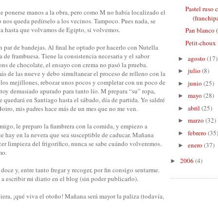
Pastel ruso
e ponerse manos a la obra, pero como M no había localizado el
(franchipá
o nos queda pedírselo a los vecinos. Tampoco. Pues nada, se
a hasta que volvamos de Egipto, si volvemos.
Pan blanco 
Petit-choux
 par de bandejas. Al final he optado por hacerlo con Nutella
de frambuesa. Tiene la consistencia necesaria y el sabor
agosto
(17)
►
ns de chocolate, el ensayo con crema no pasó la prueba.
julio
(8)
►
ás de las nueve y debo simultanear el proceso de relleno con la
r los mejillones, rebozar unos pocos y completar con un poco de
junio
(25)
►
stoy demasiado apurado para tanto lío. M prepara “su” ropa,
mayo
(28)
►
 quedará en Santiago hasta el sábado, día de partida. Yo saldré
abril
(25)
Boiro, mis padres hace más de un mes que no me ven.
►
marzo
(32)
►
go, le preparo la fiambrera con la comida, y empiezo a
febrero
(35
►
ue hay en la nevera que sea susceptible de caducar. Mañana
er limpieza del frigorífico, nunca se sabe cuándo volveremos.
enero
(37)
►
mo.
2006
(4)
►
 doce y, entre tanto fregar y recoger, por fin consigo sentarme.
a escribir mi diario en el blog (sin poder publicarlo).
era, ¡qué viva el otoño! Mañana será mayor la paliza (todavía,