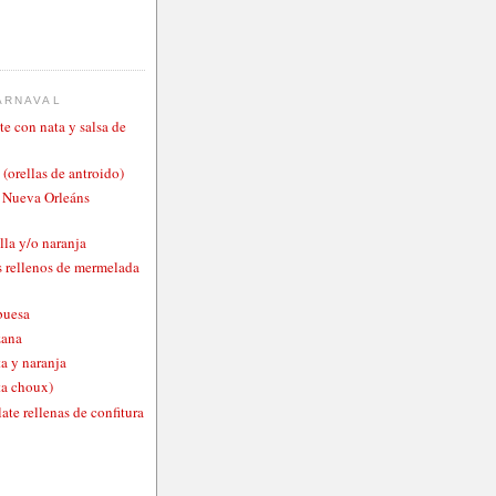
ARNAVAL
te con nata y salsa de
 (orellas de antroido)
o Nueva Orleáns
lla y/o naranja
 rellenos de mermelada
buesa
zana
a y naranja
ta choux)
ate rellenas de confitura