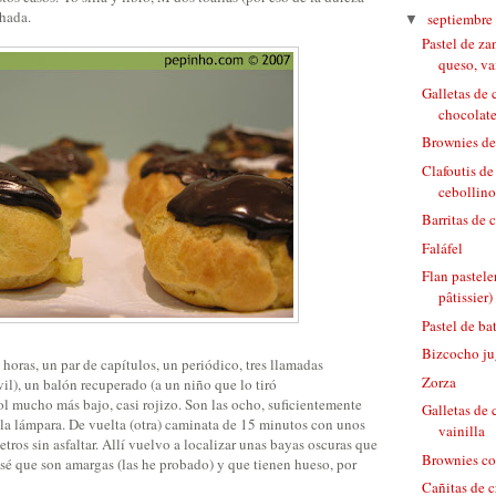
ohada.
septiembre
▼
Pastel de za
queso, vai
Galletas de 
chocolate
Brownies de
Clafoutis de
cebollino
Barritas de 
Faláfel
Flan pastele
pâtissier)
Pastel de ba
Bizcocho j
horas, un par de capítulos, un periódico, tres llamadas
Zorza
il), un balón recuperado (a un niño que lo tiró
l mucho más bajo, casi rojizo. Son las ocho, suficientemente
Galletas de
 la lámpara. De vuelta (otra) caminata de 15 minutos con unos
vainilla
tros sin asfaltar. Allí vuelvo a localizar unas bayas oscuras que
Brownies c
lo sé que son amargas (las he probado) y que tienen hueso, por
Cañitas de c