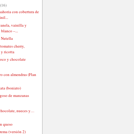
(16)
nahoria con cobertura de
nil...
canela, vainilla y
 blanco –...
 Nutella
 tomates cherry,
 y ricotta
coco y chocolate
ro con almendras (Flan
tata (boniato)
ugoso de manzanas
 chocolate, nueces y…
on queso
rema (versión 2)