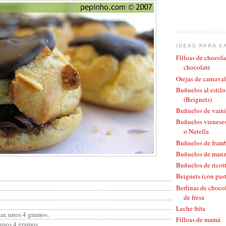
IDEAS PARA C
Filloas de chocola
chocolate
Orejas de carnaval
Buñuelos al estil
(Beignets)
Buñuelos de vaini
Buñuelos vieneses
o Nutella
Buñuelos de fram
Buñuelos de man
Buñuelos de ricott
Beignets (con pas
Berlinas de chocol
de fresa
Leche frita
ar, unos 4 gramos.
Filloas de mamá
 unos 4 gramos.