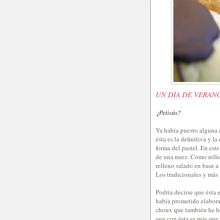
UN DÍA DE VERAN
¿Petisús?
Ya había puesto alguna 
ésta es la definitiva y l
forma del pastel. En est
de una nuez. Como relle
relleno salado en base 
Los tradicionales y más 
Podría decirse que ésta 
había prometido elaborar
choux que también he he
que con ésta es más que 