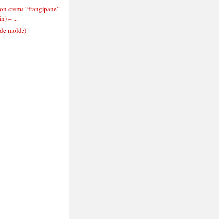
 con crema “frangipane”
n) – ...
(de molde)
)