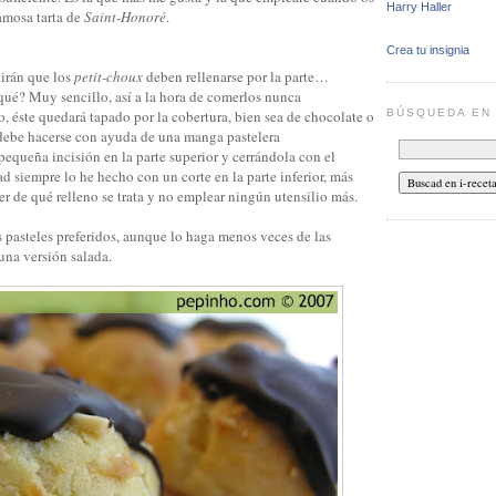
Harry Haller
famosa tarta de
Saint-Honoré
.
Crea tu insignia
dirán que los
petit-choux
deben rellenarse por la parte…
qué? Muy sencillo, así a la hora de comerlos nunca
BÚSQUEDA E
, éste quedará tapado por la cobertura, bien sea de chocolate o
 debe hacerse con ayuda de una manga pastelera
equeña incisión en la parte superior y cerrándola con el
 siempre lo he hecho con un corte en la parte inferior, más
r de qué relleno se trata y no emplear ningún utensilio más.
s pasteles preferidos, aunque lo haga menos veces de las
una versión salada.