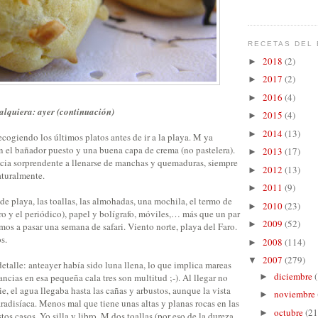
RECETAS DEL 
2018
(2)
►
2017
(2)
►
2016
(4)
►
alquiera: ayer (continuación)
2015
(4)
►
2014
(13)
►
ogiendo los últimos platos antes de ir a la playa. M ya
n el bañador puesto y una buena capa de crema (no pastelera).
2013
(17)
►
ncia sorprendente a llenarse de manchas y quemaduras, siempre
2012
(13)
►
aturalmente.
2011
(9)
►
 de playa, las toallas, las almohadas, una mochila, el termo de
2010
(23)
►
bro y el periódico), papel y bolígrafo, móviles,… más que un par
2009
(52)
►
amos a pasar una semana de safari. Viento norte, playa del Faro.
s.
2008
(114)
►
2007
(279)
▼
talle: anteayer había sido luna llena, lo que implica mareas
diciembre
►
ancias en esa pequeña cala tres son multitud ;-). Al llegar no
ie, el agua llegaba hasta las cañas y arbustos, aunque la vista
noviembre
►
paradisíaca. Menos mal que tiene unas altas y planas rocas en las
octubre
(21
►
estos casos. Yo silla y libro, M dos toallas (por eso de la dureza