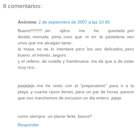
8 comentarios:
Anónimo
2 de septiembre de 2007 a las 10:45
Bueno!!!!!!!!!!..sin ojitos me he quedado..por
diosito..menuda pinta..creo que ni en la pasteleria..veo
unos que me atraigan tanto..
la masa..no se..lo intentare pero los veo delicados..pero
bueno..el intento..seguro..
y el relleno..de nutella y frambruesa..me da que a de estar
muy rico..
jejejejeje..me he reido con el "preparatorio"..para ir a la
playa..y cuanta razon tienes..para un par de horas..parece
que nos marchemos de excusion un dia entero..jejeje
como siempre..un placer lerte..besos!!
Responder