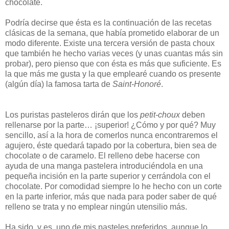
chocolate.
Podría decirse que ésta es la continuación de las recetas
clásicas de la semana, que había prometido elaborar de un
modo diferente. Existe una tercera versión de pasta choux
que también he hecho varias veces (y unas cuantas más sin
probar), pero pienso que con ésta es más que suficiente. Es
la que más me gusta y la que emplearé cuando os presente
(algún día) la famosa tarta de
Saint-Honoré
.
Los puristas pasteleros dirán que los
petit-choux
deben
rellenarse por la parte… ¡superior! ¿Cómo y por qué? Muy
sencillo, así a la hora de comerlos nunca encontraremos el
agujero, éste quedará tapado por la cobertura, bien sea de
chocolate o de caramelo. El relleno debe hacerse con
ayuda de una manga pastelera introduciéndola en una
pequeña incisión en la parte superior y cerrándola con el
chocolate. Por comodidad siempre lo he hecho con un corte
en la parte inferior, más que nada para poder saber de qué
relleno se trata y no emplear ningún utensilio más.
Ha sido, y es, uno de mis pasteles preferidos, aunque lo