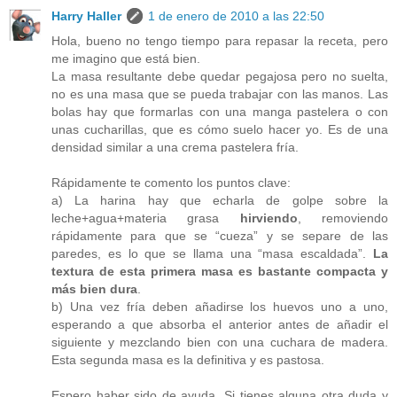
Harry Haller
1 de enero de 2010 a las 22:50
Hola, bueno no tengo tiempo para repasar la receta, pero
me imagino que está bien.
La masa resultante debe quedar pegajosa pero no suelta,
no es una masa que se pueda trabajar con las manos. Las
bolas hay que formarlas con una manga pastelera o con
unas cucharillas, que es cómo suelo hacer yo. Es de una
densidad similar a una crema pastelera fría.
Rápidamente te comento los puntos clave:
a) La harina hay que echarla de golpe sobre la
leche+agua+materia grasa
hirviendo
, removiendo
rápidamente para que se “cueza” y se separe de las
paredes, es lo que se llama una “masa escaldada”.
La
textura de esta primera masa es bastante compacta y
más bien dura
.
b) Una vez fría deben añadirse los huevos uno a uno,
esperando a que absorba el anterior antes de añadir el
siguiente y mezclando bien con una cuchara de madera.
Esta segunda masa es la definitiva y es pastosa.
Espero haber sido de ayuda. Si tienes alguna otra duda y