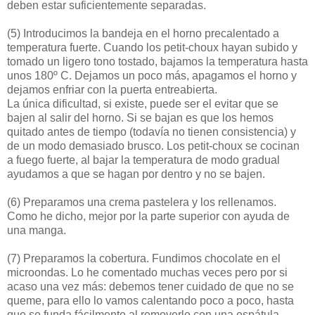
deben estar suficientemente separadas.
(5)
Introducimos la bandeja en el horno precalentado a
temperatura fuerte. Cuando los petit-choux hayan subido y
tomado un ligero tono tostado, bajamos la temperatura hasta
unos 180º C. Dejamos un poco más, apagamos el horno y
dejamos enfriar con la puerta entreabierta.
La única dificultad, si existe, puede ser el evitar que se
bajen al salir del horno. Si se bajan es que los hemos
quitado antes de tiempo (todavía no tienen consistencia) y
de un modo demasiado brusco. Los petit-choux se cocinan
a fuego fuerte, al bajar la temperatura de modo gradual
ayudamos a que se hagan por dentro y no se bajen.
(6)
Preparamos una crema pastelera y los rellenamos.
Como he dicho, mejor por la parte superior con ayuda de
una manga.
(7)
Preparamos la cobertura. Fundimos chocolate en el
microondas. Lo he comentado muchas veces pero por si
acaso una vez más: debemos tener cuidado de que no se
queme, para ello lo vamos calentando poco a poco, hasta
que se funda fácilmente al removerlo con una espátula.