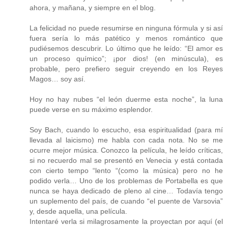
ahora, y mañana, y siempre en el blog.
La felicidad no puede resumirse en ninguna fórmula y si así
fuera sería lo más patético y menos romántico que
pudiésemos descubrir. Lo último que he leído: “El amor es
un proceso químico”; ¡por dios! (en minúscula), es
probable, pero prefiero seguir creyendo en los Reyes
Magos… soy así.
Hoy no hay nubes “el león duerme esta noche”, la luna
puede verse en su máximo esplendor.
Soy Bach, cuando lo escucho, esa espiritualidad (para mí
llevada al laicismo) me habla con cada nota. No se me
ocurre mejor música. Conozco la película, he leído críticas,
si no recuerdo mal se presentó en Venecia y está contada
con cierto tempo “lento “(como la música) pero no he
podido verla… Uno de los problemas de Portabella es que
nunca se haya dedicado de pleno al cine… Todavía tengo
un suplemento del país, de cuando “el puente de Varsovia”
y, desde aquella, una película.
Intentaré verla si milagrosamente la proyectan por aquí (el