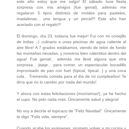
este año estoy que me salgo! El sábado tuve fiesta
sorpresa con mis amigos (fue genial), además me
regalaron 5 tipos distintos de moldes para pasteles,
madalenas... una lengua y un pincel!!! Este año han
acertado con el regalo!!!
El domingo, día 23, todavía fue mejor! Fui con mi conejillo
de indias ;-) culinario a unas piscinas de agua caliente al
aire libre! A 7 grados estábamos, viendo de telón de fondo
las montañas nevadas, y nosotros bien calentitos dentro del
agua! Fue genial... además me llevé alguna que otra
sorpresa... jejeje... para comer, un espectacular bocadillo
improvisado de pan con fuet (típical, típical...) y una coca
cola... Tremenda comida para el día de mi cumpleaños! Te
diría que no lo cambio por nada del mundo!
Y ahora con estas felicitaciones (monísimas!), ya he hecho
el cupo. No pido nada más. Únicamente salud y alegría!
No voy a decirte el topicazo de "Feliz Navidad". Únicamente
te digo "Feliz vida, siempre".
Cuando acabe los exámenes, prometo volver a mi cocina y