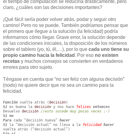
el tiempo de computación se reduciría drásticamente, pero
claro, ¿cuáles son las decisiones importantes?
¡Qué fácil sería poder volver atrás, podar y seguir otro
camino! Pero no se puede. También podríamos pensar que
el primero que llegue a la solución (la felicidad) podría
informarnos cómo llegar. Grave error, la solución depende
de las condiciones iniciales, la disposición de los números
sobre el tablero (yo, tú, él,…), por lo que
cada uno tiene su
propio camino hacia la felicidad
. Por eso
no existen
recetas
y muchos consejos se convierten en verdaderos
errores para otro sujeto.
Téngase en cuenta que “no ser feliz con alguna decisión”
(nodo) no quiere decir que no sea un camino para la
felicidad.
Función
vuelta atrás (
decisión
)
Si
es buena la
decisión
y nos hace
felices
entonces
Devuelvo
decisión
//esto sucede muy pocas veces ;-)
Si no
Para
cada “decisión nueva”
hacer
Si
la “decisión actual” no lleva a la
felicidad
hacer
vuelta atrás (“decisión actual”)
Fin si