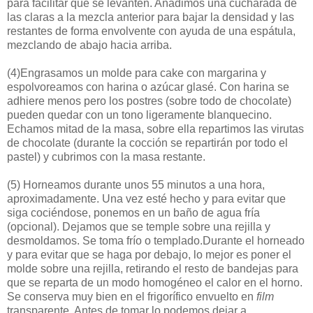
para facilitar que se levanten. Añadimos una cucharada de
las claras a la mezcla anterior para bajar la densidad y las
restantes de forma envolvente con ayuda de una espátula,
mezclando de abajo hacia arriba.
(4)
Engrasamos un molde para cake con margarina y
espolvoreamos con harina o azúcar glasé. Con harina se
adhiere menos pero los postres (sobre todo de chocolate)
pueden quedar con un tono ligeramente blanquecino.
Echamos mitad de la masa, sobre ella repartimos las virutas
de chocolate (durante la cocción se repartirán por todo el
pastel) y cubrimos con la masa restante.
(5)
Horneamos durante unos 55 minutos a una hora,
aproximadamente. Una vez esté hecho y para evitar que
siga cociéndose, ponemos en un baño de agua fría
(opcional). Dejamos que se temple sobre una rejilla y
desmoldamos. Se toma frío o templado.
Durante el horneado
y para evitar que se haga por debajo, lo mejor es poner el
molde sobre una rejilla, retirando el resto de bandejas para
que se reparta de un modo homogéneo el calor en el horno.
Se conserva muy bien en el frigorífico envuelto en
film
transparente. Antes de tomar lo podemos dejar a