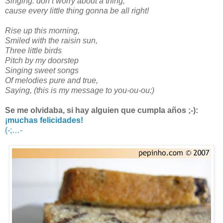
Singing: don’t worry about a thing,
cause every little thing gonna be all right!
Rise up this morning,
Smiled with the raisin sun,
Three little birds
Pitch by my doorstep
Singing sweet songs
Of melodies pure and true,
Saying, (this is my message to you-ou-ou:)
Se me olvidaba, si hay alguien que cumpla años ;-):
¡muchas felicidades!
(-;…-