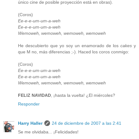
único cine de posible proyección está en obras).
(Coros)
Ee-e-e-um-um-a-weh
Ee-e-e-um-um-a-weh
Wemoweh, wemoweh, wemoweh, wemoweh
He descubierto que yo soy un enamorado de los
cakes
y
que M no, más diferencias ;-). Haced los coros conmigo:
(Coros)
Ee-e-e-um-um-a-weh
Ee-e-e-um-um-a-weh
Wemoweh, wemoweh, wemoweh, wemoweh
FELIZ NAVIDAD
, ¡hasta la vuelta! ¿El miércoles?
Responder
Harry Haller
24 de diciembre de 2007 a las 2:41
Se me olvidaba... ¡Felicidades!