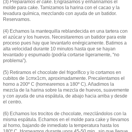
(3)
Preparamos el cake
. Engrasamos y enharinamos el
molde para cake. Tamizamos la harina con el cacao y la
levadura química, mezclando con ayuda de un batidor.
Reservamos.
(4)
Echamos la mantequilla reblandecida en una tartera con
el azúcar y los huevos. Necesitaremos un batidor para este
proceso pues hay que levantarlo enérgicamente. Batimos a
alta velocidad durante 10 minutos hasta que se hayan
levantado y espumado (podría cortarse ligeramente, “no
problema”).
(5)
Retiramos el chocolate del frigorífico y lo cortamos en
cubitos de 1cmx1cm, aproximadamente. Precalentamos el
horno a 200º C (hornearemos a 180º C). Añadimos la
mezcla de la harina sobre la mezcla de huevos, suavemente
y con ayuda de una espátula, de abajo hacia arriba y desde
el centro.
(6)
Echamos los trocitos de chocolate, mezclándolos con la
misma espátula. Echamos en el molde para cake y llevamos
al horno, bajando de inmediato la temperatura hasta los
180º C. Horneamos durante unos 45-50 min., sin que llegue