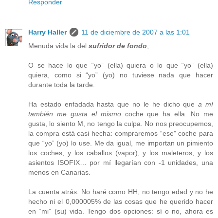
Responder
Harry Haller
11 de diciembre de 2007 a las 1:01
Menuda vida la del
sufridor de fondo
,
O se hace lo que “yo” (ella) quiera o lo que “yo” (ella)
quiera, como si “yo” (yo) no tuviese nada que hacer
durante toda la tarde.
Ha estado enfadada hasta que no le he dicho que
a mí
también me gusta el mismo
coche que ha ella. No me
gusta, lo siento M, no tengo la culpa. No nos preocupemos,
la compra está casi hecha: compraremos “ese” coche para
que “yo” (yo) lo use. Me da igual, me importan un pimiento
los coches, y los caballos (vapor), y los maleteros, y los
asientos ISOFIX… por mí llegarían con -1 unidades, una
menos en Canarias.
La cuenta atrás. No haré como HH, no tengo edad y no he
hecho ni el 0,000005% de las cosas que he querido hacer
en “mi” (su) vida. Tengo dos opciones: sí o no, ahora es