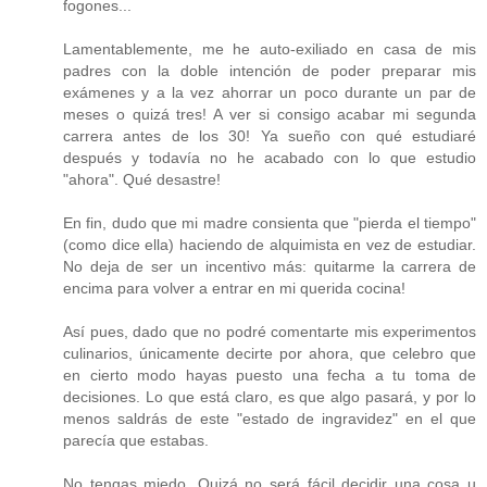
fogones...
Lamentablemente, me he auto-exiliado en casa de mis
padres con la doble intención de poder preparar mis
exámenes y a la vez ahorrar un poco durante un par de
meses o quizá tres! A ver si consigo acabar mi segunda
carrera antes de los 30! Ya sueño con qué estudiaré
después y todavía no he acabado con lo que estudio
"ahora". Qué desastre!
En fin, dudo que mi madre consienta que "pierda el tiempo"
(como dice ella) haciendo de alquimista en vez de estudiar.
No deja de ser un incentivo más: quitarme la carrera de
encima para volver a entrar en mi querida cocina!
Así pues, dado que no podré comentarte mis experimentos
culinarios, únicamente decirte por ahora, que celebro que
en cierto modo hayas puesto una fecha a tu toma de
decisiones. Lo que está claro, es que algo pasará, y por lo
menos saldrás de este "estado de ingravidez" en el que
parecía que estabas.
No tengas miedo. Quizá no será fácil decidir una cosa u