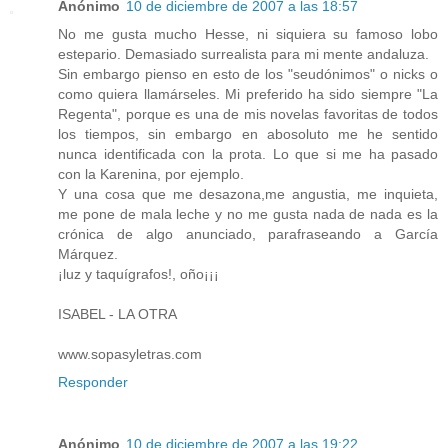
Anónimo
10 de diciembre de 2007 a las 18:57
No me gusta mucho Hesse, ni siquiera su famoso lobo
estepario. Demasiado surrealista para mi mente andaluza.
Sin embargo pienso en esto de los "seudónimos" o nicks o
como quiera llamárseles. Mi preferido ha sido siempre "La
Regenta", porque es una de mis novelas favoritas de todos
los tiempos, sin embargo en abosoluto me he sentido
nunca identificada con la prota. Lo que si me ha pasado
con la Karenina, por ejemplo.
Y una cosa que me desazona,me angustia, me inquieta,
me pone de mala leche y no me gusta nada de nada es la
crónica de algo anunciado, parafraseando a García
Márquez.
¡luz y taquígrafos!, oño¡¡¡
ISABEL - LA OTRA
www.sopasyletras.com
Responder
Anónimo
10 de diciembre de 2007 a las 19:22