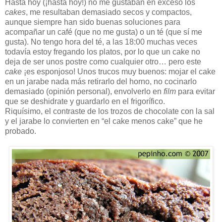
Hasta hoy (¡hasta hoy!) no me gustaban en exceso los
cakes
, me resultaban demasiado secos y compactos,
aunque siempre han sido buenas soluciones para
acompañar un café (que no me gusta) o un té (que sí me
gusta). No tengo hora del té, a las 18:00 muchas veces
todavía estoy fregando los platos, por lo que un cake no
deja de ser unos postre como cualquier otro… pero este
cake
¡es esponjoso! Unos trucos muy buenos: mojar el cake
en un jarabe nada más retirarlo del horno, no cocinarlo
demasiado (opinión personal), envolverlo en
film
para evitar
que se deshidrate y guardarlo en el frigorífico.
Riquísimo, el contraste de los trozos de chocolate con la sal
y el jarabe lo convierten en “el cake menos cake” que he
probado.