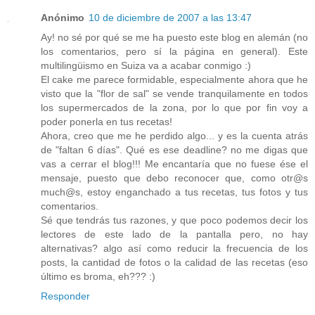
Anónimo
10 de diciembre de 2007 a las 13:47
Ay! no sé por qué se me ha puesto este blog en alemán (no
los comentarios, pero sí la página en general). Este
multilingüismo en Suiza va a acabar conmigo :)
El cake me parece formidable, especialmente ahora que he
visto que la "flor de sal" se vende tranquilamente en todos
los supermercados de la zona, por lo que por fin voy a
poder ponerla en tus recetas!
Ahora, creo que me he perdido algo... y es la cuenta atrás
de "faltan 6 días". Qué es ese deadline? no me digas que
vas a cerrar el blog!!! Me encantaría que no fuese ése el
mensaje, puesto que debo reconocer que, como otr@s
much@s, estoy enganchado a tus recetas, tus fotos y tus
comentarios.
Sé que tendrás tus razones, y que poco podemos decir los
lectores de este lado de la pantalla pero, no hay
alternativas? algo así como reducir la frecuencia de los
posts, la cantidad de fotos o la calidad de las recetas (eso
último es broma, eh??? :)
Responder