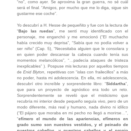
“no”, como ayer. Se aproxima la gran guerra, no sé cuál
será el final. “Amigos, por mucho que me lo diga, sigue sin
gustarme ese coche”.
Yo descubrí a H. Hesse de pequeñito y fue con la lectura de
“
Bajo las ruedas
”, me sentí muy identificado con el
personaje, me enganchó y me emocionó (“El muchacho
había crecido muy deprisa”, “Sabía que no podía volver a
ser niño” (Cap. 5), “Necesitaba alguien que le consolara y
en quien poder descansar la cabeza cuando tenía sus
momentos melancólicos”, “…padecía ataques de tristeza
inexplicables” ). Pospuse mis lecturas por aquellos tiempos
de
Enid Blyton
, repetitivas con “islas con frailecillos” a más
no poder, hasta mi adolescencia. En ella, mi adolescencia,
descubrí otro increíble y sorprendente libro: “
Siddartha
”,
que para un proyecto de agnóstico era todo un reto.
Sorprendentemente se reveló que el misticismo que
recubría mi interior desde pequeño seguía vivo, pero de un
modo diferente, más real y humano, nada divino ni idílico
(“El pájaro que moraba en mi pecho no llegó a morirse…”,
“
efímero el mundo de las apariencias, efímeros en
grado sumo son nuestros vestidos, y el peinado de
nuestros cabellos, y nuestros cabellos y el propio