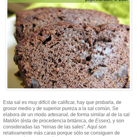
Esta sal es muy difícil de calificar, hay que probarla, de
grosor medio y de superior pureza a la sal común. Se
elabora de un modo artesanal, de forma similar al de la sal
Maldón
(ésta de procedencia británica, de
Essex
), y son
consideradas las “reinas de las sales”. Aquí son
relativamente más caras porque sólo se consiguen de