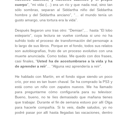
cuerpo
”, “mi vida (…) era un río y que nada real, sino tan
sólo sombras, separan al Siddartha niño del Siddartha
hombre y del Siddartha anciano”, “… el mundo tenía un
gusto amargo, una tortura era la vida”.
Después llegaron uno tras otro: “Demian”,… hasta “El lobo
estepario”, cuya lectura se vuelve confusa si uno no ha
sufrido todo el proceso de transformación del personaje a
lo largo de sus libros. Porque en el fondo, todos sus relatos
son autobiografías, fruto de un proceso evolutivo con una
muerte anunciada. Como todas. Me quedo con dos frases,
casi finales, “
Usted ha de acostumbrarse a la vida y ha
de aprender a reír
”… “Alguna vez aprendería a reír”.
He hablado con Martín, en el fondo sigue siendo un poco
crío, por eso es tan buen chaval. Se ha comprado la PS3 y
está como un niño con zapatos nuevos. Me ha llamado
para preguntarme cómo configurarla para su televisor.
Bueno, bueno, no te líes demasiado que mañana tienes
que trabajar. Durante el fin de semana estuvo por allí Olga
para hacerle compañía. Si lo veis, dadle saludos, yo no
podré pasar por allí hasta llegadas las vacaciones, dentro