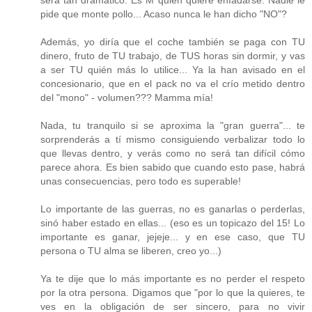
será tan dramático. Es M quien quiere enfadarse. Nadie le
pide que monte pollo... Acaso nunca le han dicho "NO"?
Además, yo diría que el coche también se paga con TU
dinero, fruto de TU trabajo, de TUS horas sin dormir, y vas
a ser TU quién más lo utilice... Ya la han avisado en el
concesionario, que en el pack no va el crío metido dentro
del "mono" - volumen??? Mamma mía!
Nada, tu tranquilo si se aproxima la "gran guerra"... te
sorprenderás a tí mismo consiguiendo verbalizar todo lo
que llevas dentro, y verás como no será tan difícil cómo
parece ahora. Es bien sabido que cuando esto pase, habrá
unas consecuencias, pero todo es superable!
Lo importante de las guerras, no es ganarlas o perderlas,
sinó haber estado en ellas... (eso es un topicazo del 15! Lo
importante es ganar, jejeje... y en ese caso, que TU
persona o TU alma se liberen, creo yo...)
Ya te dije que lo más importante es no perder el respeto
por la otra persona. Digamos que "por lo que la quieres, te
ves en la obligación de ser sincero, para no vivir