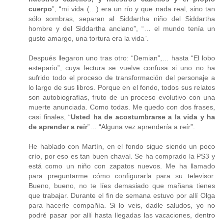
cuerpo
”, “mi vida (…) era un río y que nada real, sino tan
sólo sombras, separan al Siddartha niño del Siddartha
hombre y del Siddartha anciano”, “… el mundo tenía un
gusto amargo, una tortura era la vida”.
Después llegaron uno tras otro: “Demian”,… hasta “El lobo
estepario”, cuya lectura se vuelve confusa si uno no ha
sufrido todo el proceso de transformación del personaje a
lo largo de sus libros. Porque en el fondo, todos sus relatos
son autobiografías, fruto de un proceso evolutivo con una
muerte anunciada. Como todas. Me quedo con dos frases,
casi finales, “
Usted ha de acostumbrarse a la vida y ha
de aprender a reír
”… “Alguna vez aprendería a reír”.
He hablado con Martín, en el fondo sigue siendo un poco
crío, por eso es tan buen chaval. Se ha comprado la PS3 y
está como un niño con zapatos nuevos. Me ha llamado
para preguntarme cómo configurarla para su televisor.
Bueno, bueno, no te líes demasiado que mañana tienes
que trabajar. Durante el fin de semana estuvo por allí Olga
para hacerle compañía. Si lo veis, dadle saludos, yo no
podré pasar por allí hasta llegadas las vacaciones, dentro