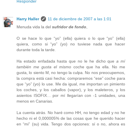
Responder
Harry Haller
11 de diciembre de 2007 a las 1:01
Menuda vida la del
sufridor de fondo
,
O se hace lo que “yo” (ella) quiera o lo que “yo” (ella)
quiera, como si “yo” (yo) no tuviese nada que hacer
durante toda la tarde.
Ha estado enfadada hasta que no le he dicho que
a mí
también me gusta el mismo
coche que ha ella. No me
gusta, lo siento M, no tengo la culpa. No nos preocupemos,
la compra está casi hecha: compraremos “ese” coche para
que “yo” (yo) lo use. Me da igual, me importan un pimiento
los coches, y los caballos (vapor), y los maleteros, y los
asientos ISOFIX… por mí llegarían con -1 unidades, una
menos en Canarias.
La cuenta atrás. No haré como HH, no tengo edad y no he
hecho ni el 0,000005% de las cosas que he querido hacer
en “mi” (su) vida. Tengo dos opciones: sí o no, ahora es