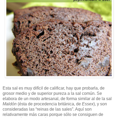
Esta sal es muy difícil de calificar, hay que probarla, de
grosor medio y de superior pureza a la sal común. Se
elabora de un modo artesanal, de forma similar al de la sal
Maldón
(ésta de procedencia británica, de
Essex
), y son
consideradas las “reinas de las sales”. Aquí son
relativamente más caras porque sólo se consiguen de