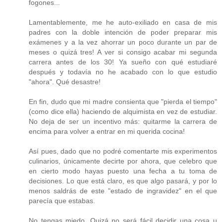
fogones...
Lamentablemente, me he auto-exiliado en casa de mis
padres con la doble intención de poder preparar mis
exámenes y a la vez ahorrar un poco durante un par de
meses o quizá tres! A ver si consigo acabar mi segunda
carrera antes de los 30! Ya sueño con qué estudiaré
después y todavía no he acabado con lo que estudio
"ahora". Qué desastre!
En fin, dudo que mi madre consienta que "pierda el tiempo"
(como dice ella) haciendo de alquimista en vez de estudiar.
No deja de ser un incentivo más: quitarme la carrera de
encima para volver a entrar en mi querida cocina!
Así pues, dado que no podré comentarte mis experimentos
culinarios, únicamente decirte por ahora, que celebro que
en cierto modo hayas puesto una fecha a tu toma de
decisiones. Lo que está claro, es que algo pasará, y por lo
menos saldrás de este "estado de ingravidez" en el que
parecía que estabas.
No tengas miedo. Quizá no será fácil decidir una cosa u