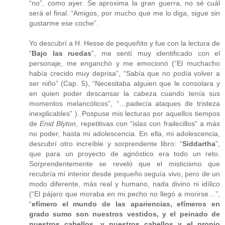
“no”, como ayer. Se aproxima la gran guerra, no sé cuál
será el final. “Amigos, por mucho que me lo diga, sigue sin
gustarme ese coche”.
Yo descubrí a H. Hesse de pequeñito y fue con la lectura de
“
Bajo las ruedas
”, me sentí muy identificado con el
personaje, me enganchó y me emocionó (“El muchacho
había crecido muy deprisa”, “Sabía que no podía volver a
ser niño” (Cap. 5), “Necesitaba alguien que le consolara y
en quien poder descansar la cabeza cuando tenía sus
momentos melancólicos”, “…padecía ataques de tristeza
inexplicables” ). Pospuse mis lecturas por aquellos tiempos
de
Enid Blyton
, repetitivas con “islas con frailecillos” a más
no poder, hasta mi adolescencia. En ella, mi adolescencia,
descubrí otro increíble y sorprendente libro: “
Siddartha
”,
que para un proyecto de agnóstico era todo un reto.
Sorprendentemente se reveló que el misticismo que
recubría mi interior desde pequeño seguía vivo, pero de un
modo diferente, más real y humano, nada divino ni idílico
(“El pájaro que moraba en mi pecho no llegó a morirse…”,
“
efímero el mundo de las apariencias, efímeros en
grado sumo son nuestros vestidos, y el peinado de
nuestros cabellos, y nuestros cabellos y el propio