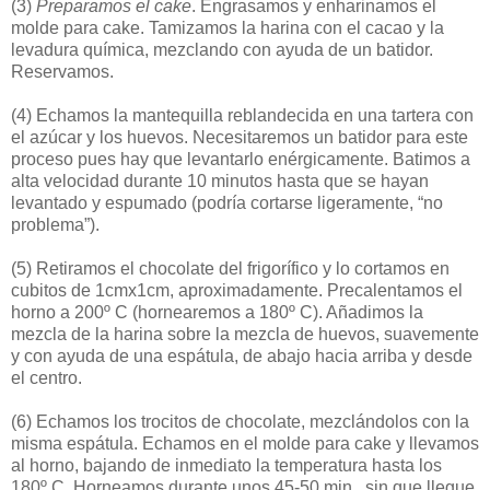
(3)
Preparamos el cake
. Engrasamos y enharinamos el
molde para cake. Tamizamos la harina con el cacao y la
levadura química, mezclando con ayuda de un batidor.
Reservamos.
(4)
Echamos la mantequilla reblandecida en una tartera con
el azúcar y los huevos. Necesitaremos un batidor para este
proceso pues hay que levantarlo enérgicamente. Batimos a
alta velocidad durante 10 minutos hasta que se hayan
levantado y espumado (podría cortarse ligeramente, “no
problema”).
(5)
Retiramos el chocolate del frigorífico y lo cortamos en
cubitos de 1cmx1cm, aproximadamente. Precalentamos el
horno a 200º C (hornearemos a 180º C). Añadimos la
mezcla de la harina sobre la mezcla de huevos, suavemente
y con ayuda de una espátula, de abajo hacia arriba y desde
el centro.
(6)
Echamos los trocitos de chocolate, mezclándolos con la
misma espátula. Echamos en el molde para cake y llevamos
al horno, bajando de inmediato la temperatura hasta los
180º C. Horneamos durante unos 45-50 min., sin que llegue