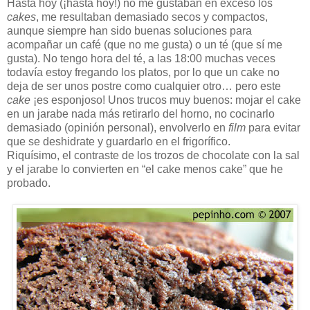
Hasta hoy (¡hasta hoy!) no me gustaban en exceso los
cakes
, me resultaban demasiado secos y compactos,
aunque siempre han sido buenas soluciones para
acompañar un café (que no me gusta) o un té (que sí me
gusta). No tengo hora del té, a las 18:00 muchas veces
todavía estoy fregando los platos, por lo que un cake no
deja de ser unos postre como cualquier otro… pero este
cake
¡es esponjoso! Unos trucos muy buenos: mojar el cake
en un jarabe nada más retirarlo del horno, no cocinarlo
demasiado (opinión personal), envolverlo en
film
para evitar
que se deshidrate y guardarlo en el frigorífico.
Riquísimo, el contraste de los trozos de chocolate con la sal
y el jarabe lo convierten en “el cake menos cake” que he
probado.