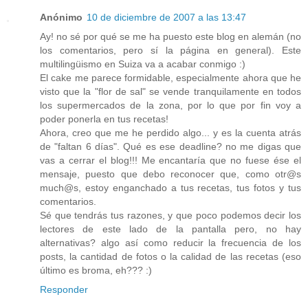
Anónimo
10 de diciembre de 2007 a las 13:47
Ay! no sé por qué se me ha puesto este blog en alemán (no
los comentarios, pero sí la página en general). Este
multilingüismo en Suiza va a acabar conmigo :)
El cake me parece formidable, especialmente ahora que he
visto que la "flor de sal" se vende tranquilamente en todos
los supermercados de la zona, por lo que por fin voy a
poder ponerla en tus recetas!
Ahora, creo que me he perdido algo... y es la cuenta atrás
de "faltan 6 días". Qué es ese deadline? no me digas que
vas a cerrar el blog!!! Me encantaría que no fuese ése el
mensaje, puesto que debo reconocer que, como otr@s
much@s, estoy enganchado a tus recetas, tus fotos y tus
comentarios.
Sé que tendrás tus razones, y que poco podemos decir los
lectores de este lado de la pantalla pero, no hay
alternativas? algo así como reducir la frecuencia de los
posts, la cantidad de fotos o la calidad de las recetas (eso
último es broma, eh??? :)
Responder