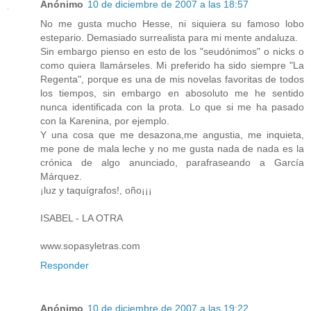
Anónimo
10 de diciembre de 2007 a las 18:57
No me gusta mucho Hesse, ni siquiera su famoso lobo
estepario. Demasiado surrealista para mi mente andaluza.
Sin embargo pienso en esto de los "seudónimos" o nicks o
como quiera llamárseles. Mi preferido ha sido siempre "La
Regenta", porque es una de mis novelas favoritas de todos
los tiempos, sin embargo en abosoluto me he sentido
nunca identificada con la prota. Lo que si me ha pasado
con la Karenina, por ejemplo.
Y una cosa que me desazona,me angustia, me inquieta,
me pone de mala leche y no me gusta nada de nada es la
crónica de algo anunciado, parafraseando a García
Márquez.
¡luz y taquígrafos!, oño¡¡¡
ISABEL - LA OTRA
www.sopasyletras.com
Responder
Anónimo
10 de diciembre de 2007 a las 19:22