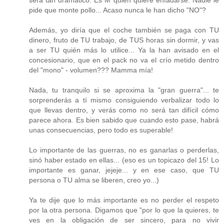
será tan dramático. Es M quien quiere enfadarse. Nadie le
pide que monte pollo... Acaso nunca le han dicho "NO"?
Además, yo diría que el coche también se paga con TU
dinero, fruto de TU trabajo, de TUS horas sin dormir, y vas
a ser TU quién más lo utilice... Ya la han avisado en el
concesionario, que en el pack no va el crío metido dentro
del "mono" - volumen??? Mamma mía!
Nada, tu tranquilo si se aproxima la "gran guerra"... te
sorprenderás a tí mismo consiguiendo verbalizar todo lo
que llevas dentro, y verás como no será tan difícil cómo
parece ahora. Es bien sabido que cuando esto pase, habrá
unas consecuencias, pero todo es superable!
Lo importante de las guerras, no es ganarlas o perderlas,
sinó haber estado en ellas... (eso es un topicazo del 15! Lo
importante es ganar, jejeje... y en ese caso, que TU
persona o TU alma se liberen, creo yo...)
Ya te dije que lo más importante es no perder el respeto
por la otra persona. Digamos que "por lo que la quieres, te
ves en la obligación de ser sincero, para no vivir