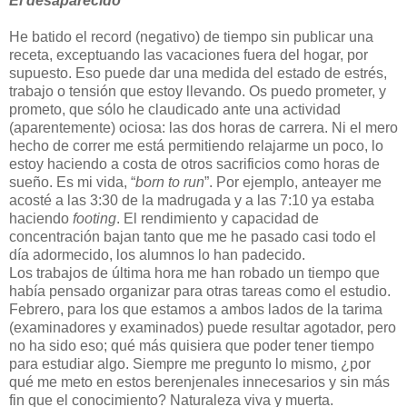
El desaparecido
He batido el record (negativo) de tiempo sin publicar una
receta, exceptuando las vacaciones fuera del hogar, por
supuesto. Eso puede dar una medida del estado de estrés,
trabajo o tensión que estoy llevando. Os puedo prometer, y
prometo, que sólo he claudicado ante una actividad
(aparentemente) ociosa: las dos horas de carrera. Ni el mero
hecho de correr me está permitiendo relajarme un poco, lo
estoy haciendo a costa de otros sacrificios como horas de
sueño. Es mi vida, “
born to run
”. Por ejemplo, anteayer me
acosté a las 3:30 de la madrugada y a las 7:10 ya estaba
haciendo
footing
. El rendimiento y capacidad de
concentración bajan tanto que me he pasado casi todo el
día adormecido, los alumnos lo han padecido.
Los trabajos de última hora me han robado un tiempo que
había pensado organizar para otras tareas como el estudio.
Febrero, para los que estamos a ambos lados de la tarima
(examinadores y examinados) puede resultar agotador, pero
no ha sido eso; qué más quisiera que poder tener tiempo
para estudiar algo. Siempre me pregunto lo mismo, ¿por
qué me meto en estos berenjenales innecesarios y sin más
fin que el conocimiento? Naturaleza viva y muerta.