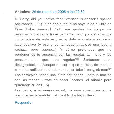
Anónimo
29 de enero de 2008 a las 20:39
Hi Harry, did you notice that Stressed is desserts spelled
backwards…? ;-) Pues éso aunque no haya leido el libro de
Brian Luke Seaward Ph.D, me gustan los juegos de
palabras y creo q la frase venía “al pelo” para ilustrar tus
comentarios de esta vez, así q dale la vuelta y sácale el
lado positivo (y eso q yo tampoco atravieso una buena
racha… pero bueno…) Y cómo pretendes que no
perdonemos tu ausencia con las recetas tan ricas y los
pensamientos que nos regalas?!! Seríamos unos
desagradecidos! Aunque es cierto q se te echa de menos,
como ha ratificado todo el mundo, tú “take it easy, ok man?”
Las caracolas tienen una pinta estupenda…pero lo mío no
son las masas… traté de hacer “scones” el sábado pero
quedaron crudos…:-(
Por cierto, si te mueres avisa!, no vaya a ser q muramos
nosotros esperándote…;-P Bss! N. La RepoRtera
Responder