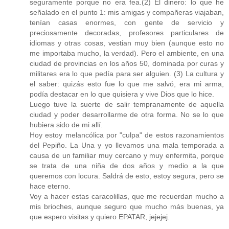
seguramente porque no era fea.(2) El dinero: lo que he
señalado en el punto 1: mis amigas y compañeras viajaban,
tenían casas enormes, con gente de servicio y
preciosamente decoradas, profesores particulares de
idiomas y otras cosas, vestian muy bien (aunque esto no
me importaba mucho, la verdad). Pero el ambiente, en una
ciudad de provincias en los años 50, dominada por curas y
militares era lo que pedía para ser alguien. (3) La cultura y
el saber: quizás esto fue lo que me salvó, era mi arma,
podía destacar en lo que quisiera y vive Dios que lo hice.
Luego tuve la suerte de salir tempranamente de aquella
ciudad y poder desarrollarme de otra forma. No se lo que
hubiera sido de mi allí.
Hoy estoy melancólica por "culpa" de estos razonamientos
del Pepiño. La Una y yo llevamos una mala temporada a
causa de un familiar muy cercano y muy enfermita, porque
se trata de una niña de dos años y medio a la que
queremos con locura. Saldrá de esto, estoy segura, pero se
hace eterno.
Voy a hacer estas caracolillas, que me recuerdan mucho a
mis brioches, aunque seguro que mucho más buenas, ya
que espero visitas y quiero EPATAR, jejejej.