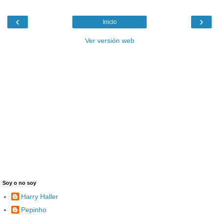
‹
›
Inicio
Ver versión web
Soy o no soy
Harry Haller
Pepinho