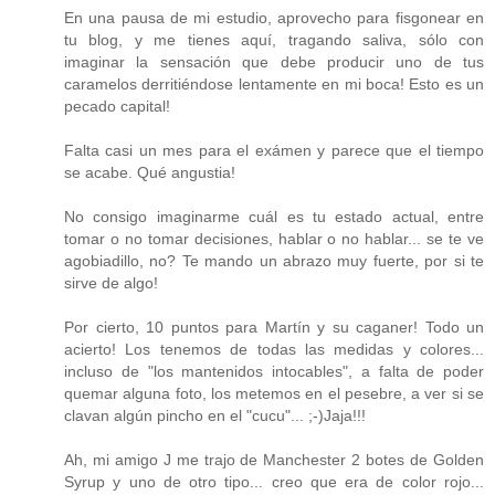
En una pausa de mi estudio, aprovecho para fisgonear en
tu blog, y me tienes aquí, tragando saliva, sólo con
imaginar la sensación que debe producir uno de tus
caramelos derritiéndose lentamente en mi boca! Esto es un
pecado capital!
Falta casi un mes para el exámen y parece que el tiempo
se acabe. Qué angustia!
No consigo imaginarme cuál es tu estado actual, entre
tomar o no tomar decisiones, hablar o no hablar... se te ve
agobiadillo, no? Te mando un abrazo muy fuerte, por si te
sirve de algo!
Por cierto, 10 puntos para Martín y su caganer! Todo un
acierto! Los tenemos de todas las medidas y colores...
incluso de "los mantenidos intocables", a falta de poder
quemar alguna foto, los metemos en el pesebre, a ver si se
clavan algún pincho en el "cucu"... ;-)Jaja!!!
Ah, mi amigo J me trajo de Manchester 2 botes de Golden
Syrup y uno de otro tipo... creo que era de color rojo...