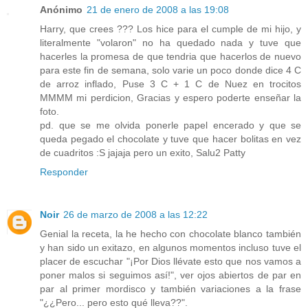
Anónimo
21 de enero de 2008 a las 19:08
Harry, que crees ??? Los hice para el cumple de mi hijo, y
literalmente "volaron" no ha quedado nada y tuve que
hacerles la promesa de que tendria que hacerlos de nuevo
para este fin de semana, solo varie un poco donde dice 4 C
de arroz inflado, Puse 3 C + 1 C de Nuez en trocitos
MMMM mi perdicion, Gracias y espero poderte enseñar la
foto.
pd. que se me olvida ponerle papel encerado y que se
queda pegado el chocolate y tuve que hacer bolitas en vez
de cuadritos :S jajaja pero un exito, Salu2 Patty
Responder
Noir
26 de marzo de 2008 a las 12:22
Genial la receta, la he hecho con chocolate blanco también
y han sido un exitazo, en algunos momentos incluso tuve el
placer de escuchar "¡Por Dios llévate esto que nos vamos a
poner malos si seguimos así!", ver ojos abiertos de par en
par al primer mordisco y también variaciones a la frase
"¿¿Pero... pero esto qué lleva??".