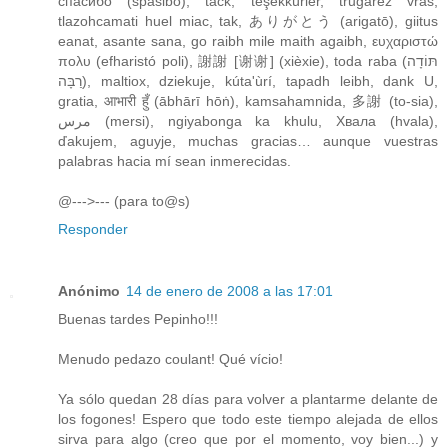
спасибо (spasibo), tack, teşekkürler, trugarez vras,
tlazohcamati huel miac, tak, ありがとう (arigatō), giitus
eanat, asante sana, go raibh mile maith agaibh, ευχαριστώ
πολυ (efharistó poli), 謝謝 [谢谢] (xièxie), toda raba (תּוֹדָה
רַבָּה), maltiox, dziekuje, kúta'ùrí, tapadh leibh, dank U,
gratia, आभारी हुँ (ābhārī hōṅ), kamsahamnida, 多謝 (to-sia),
مرس (mersi), ngiyabonga ka khulu, Хвала (hvala),
ďakujem, aguyje, muchas gracias… aunque vuestras
palabras hacia mí sean inmerecidas.
@--->--- (para to@s)
Responder
Anónimo
14 de enero de 2008 a las 17:01
Buenas tardes Pepinho!!!
Menudo pedazo coulant! Qué vício!
Ya sólo quedan 28 días para volver a plantarme delante de
los fogones! Espero que todo este tiempo alejada de ellos
sirva para algo (creo que por el momento, voy bien...) y