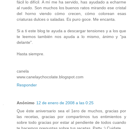
fácil lo difícil. A mí me ha servido, has ayudado a echarme
al ruedo. Son muchos los buenos ratos mirando ese cristal
del horno viendo cómo crecen, cómo colorean esas
criaturas dulces o saladas. Es puro goce. Me encanta.
Si a ti este blog te ayuda a descargar tensiones y a los que
te leemos también nos ayuda a lo mismo, ánimo y "pa
delante".
Hasta siempre.
canela
www.canelaychocolate.blogspot.com
Responder
Anónimo
12 de enero de 2008 a las 0:25
Que éste aniversario sea el 1ero de muchos, gracias por
las recetas, gracias por compartirnos tus entimientos y
sobre todo gracias por estar al pendiente de todos cuando
te hacemos preguntas sobre tus recetas, Patty ;) Cuidate ...