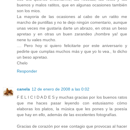
buenos y malos ratitos, que en algunas ocasiones también
son los mios.
La mayoria de las ocasiones al cabo de un ratito me
marcho de puntillas y no te dejo ningún comentario, aunque
unas veces me gustaria darte un abrazo, en otras un beso
apretao y en otras un buen zarandeo ¡hombre ya! que
nene tu vales mucho.
.... Pero hoy si quiero felicitarte por este aniversario y
pedirte que cumplas muchos más y que yo lo vea., lo dicho
un beso apretao.
Chelo
Responder
canela
12 de enero de 2008 a las 0:02
F E L I C I D A D E S y muchas gracias por los buenos ratos
que me haces pasar leyendo con estusiasmo cómo
elaboras los platos, la música que les pones y la poesía
que hay en ello, además de las excelentes fotografías.
Gracias de corazón por ese contagio que provocas al hacer