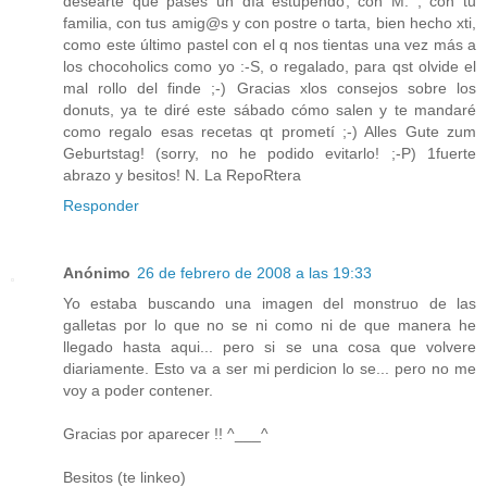
desearte que pases un día estupendo, con M. , con tu
familia, con tus amig@s y con postre o tarta, bien hecho xti,
como este último pastel con el q nos tientas una vez más a
los chocoholics como yo :-S, o regalado, para qst olvide el
mal rollo del finde ;-) Gracias xlos consejos sobre los
donuts, ya te diré este sábado cómo salen y te mandaré
como regalo esas recetas qt prometí ;-) Alles Gute zum
Geburtstag! (sorry, no he podido evitarlo! ;-P) 1fuerte
abrazo y besitos! N. La RepoRtera
Responder
Anónimo
26 de febrero de 2008 a las 19:33
Yo estaba buscando una imagen del monstruo de las
galletas por lo que no se ni como ni de que manera he
llegado hasta aqui... pero si se una cosa que volvere
diariamente. Esto va a ser mi perdicion lo se... pero no me
voy a poder contener.
Gracias por aparecer !! ^___^
Besitos (te linkeo)