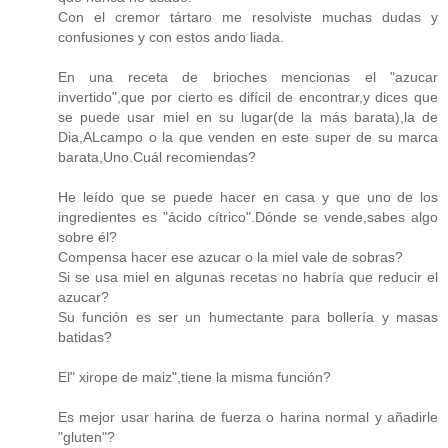
Con el cremor tártaro me resolviste muchas dudas y
confusiones y con estos ando liada.
En una receta de brioches mencionas el "azucar
invertido",que por cierto es difícil de encontrar,y dices que
se puede usar miel en su lugar(de la más barata),la de
Dia,ALcampo o la que venden en este super de su marca
barata,Uno.Cuál recomiendas?
He leído que se puede hacer en casa y que uno de los
ingredientes es "ácido cítrico".Dónde se vende,sabes algo
sobre él?
Compensa hacer ese azucar o la miel vale de sobras?
Si se usa miel en algunas recetas no habría que reducir el
azucar?
Su función es ser un humectante para bollería y masas
batidas?
El" xirope de maiz",tiene la misma función?
Es mejor usar harina de fuerza o harina normal y añadirle
"gluten"?