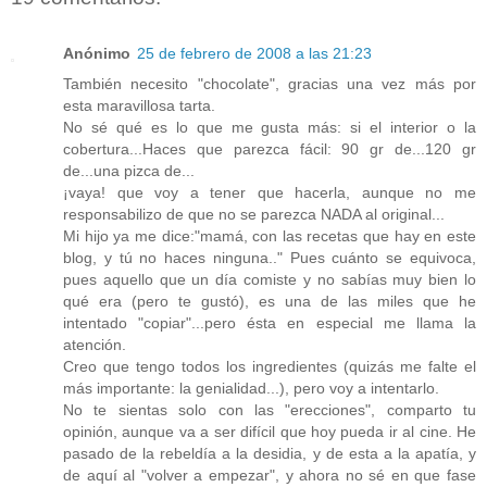
Anónimo
25 de febrero de 2008 a las 21:23
También necesito "chocolate", gracias una vez más por
esta maravillosa tarta.
No sé qué es lo que me gusta más: si el interior o la
cobertura...Haces que parezca fácil: 90 gr de...120 gr
de...una pizca de...
¡vaya! que voy a tener que hacerla, aunque no me
responsabilizo de que no se parezca NADA al original...
Mi hijo ya me dice:"mamá, con las recetas que hay en este
blog, y tú no haces ninguna.." Pues cuánto se equivoca,
pues aquello que un día comiste y no sabías muy bien lo
qué era (pero te gustó), es una de las miles que he
intentado "copiar"...pero ésta en especial me llama la
atención.
Creo que tengo todos los ingredientes (quizás me falte el
más importante: la genialidad...), pero voy a intentarlo.
No te sientas solo con las "erecciones", comparto tu
opinión, aunque va a ser difícil que hoy pueda ir al cine. He
pasado de la rebeldía a la desidia, y de esta a la apatía, y
de aquí al "volver a empezar", y ahora no sé en que fase