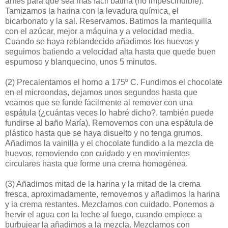
antes para que sea más fácil batirla (no impescindible).
Tamizamos la harina con la levadura química, el
bicarbonato y la sal. Reservamos. Batimos la mantequilla
con el azúcar, mejor a máquina y a velocidad media.
Cuando se haya reblandecido añadimos los huevos y
seguimos batiendo a velocidad alta hasta que quede buen
espumoso y blanquecino, unos 5 minutos.
(2)
Precalentamos el horno a 175º C. Fundimos el chocolate
en el microondas, dejamos unos segundos hasta que
veamos que se funde fácilmente al remover con una
espátula (¿cuántas veces lo habré dicho?, también puede
fundirse al baño María). Removemos con una espátula de
plástico hasta que se haya disuelto y no tenga grumos.
Añadimos la vainilla y el chocolate fundido a la mezcla de
huevos, removiendo con cuidado y en movimientos
circulares hasta que forme una crema homogénea.
(3)
Añadimos mitad de la harina y la mitad de la crema
fresca, aproximadamente, removemos y añadimos la harina
y la crema restantes. Mezclamos con cuidado. Ponemos a
hervir el agua con la leche al fuego, cuando empiece a
burbujear la añadimos a la mezcla. Mezclamos con