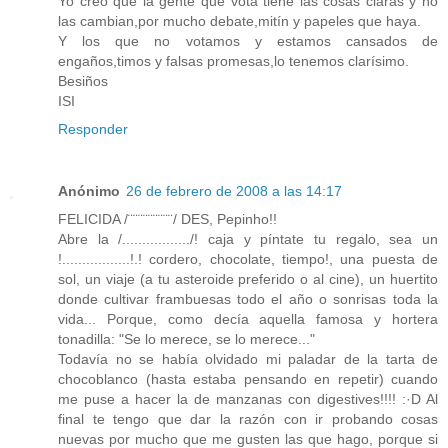
Yo creo que la gente que vota tiene las cosas claras y no
las cambian,por mucho debate,mitín y papeles que haya.
Y los que no votamos y estamos cansados de
engaños,timos y falsas promesas,lo tenemos clarísimo.
Besiños
ISI
Responder
Anónimo
26 de febrero de 2008 a las 14:17
FELICIDA /¨¨¨¨¨¨¨¨¨/ DES, Pepinho!!
Abre la /................./! caja y píntate tu regalo, sea un
!.................!.! cordero, chocolate, tiempo!, una puesta de
sol, un viaje (a tu asteroide preferido o al cine), un huertito
donde cultivar frambuesas todo el año o sonrisas toda la
vida... Porque, como decía aquella famosa y hortera
tonadilla: "Se lo merece, se lo merece..."
Todavía no se había olvidado mi paladar de la tarta de
chocoblanco (hasta estaba pensando en repetir) cuando
me puse a hacer la de manzanas con digestives!!!! :·D Al
final te tengo que dar la razón con ir probando cosas
nuevas por mucho que me gusten las que hago, porque si