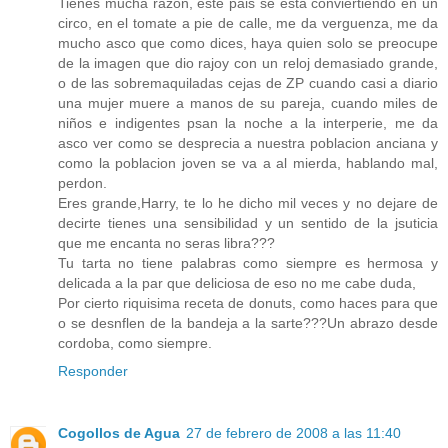
Tienes mucha razon, este pais se esta conviertiendo en un
circo, en el tomate a pie de calle, me da verguenza, me da
mucho asco que como dices, haya quien solo se preocupe
de la imagen que dio rajoy con un reloj demasiado grande,
o de las sobremaquiladas cejas de ZP cuando casi a diario
una mujer muere a manos de su pareja, cuando miles de
niños e indigentes psan la noche a la interperie, me da
asco ver como se desprecia a nuestra poblacion anciana y
como la poblacion joven se va a al mierda, hablando mal,
perdon.
Eres grande,Harry, te lo he dicho mil veces y no dejare de
decirte tienes una sensibilidad y un sentido de la jsuticia
que me encanta no seras libra???
Tu tarta no tiene palabras como siempre es hermosa y
delicada a la par que deliciosa de eso no me cabe duda,
Por cierto riquisima receta de donuts, como haces para que
o se desnflen de la bandeja a la sarte???Un abrazo desde
cordoba, como siempre.
Responder
Cogollos de Agua
27 de febrero de 2008 a las 11:40