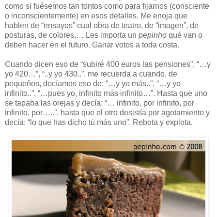
como si fuésemos tan tontos como para fijarnos (consciente
o inconscientemente) en esos detalles. Me enoja que
hablen de “ensayos” cual obra de teatro, de “imagen”, de
posturas, de colores,… Les importa un
pepinho
qué van o
deben hacer en el futuro. Ganar votos a toda costa.
Cuando dicen eso de “subiré 400 euros las pensiones”, “…y
yo 420…”, “..y yo 430..”, me recuerda a cuando, de
pequeños, decíamos eso de: “…y yo más..”, “…y yo
infinito..”, “…pues yo, infinito más infinito…”. Hasta que uno
se tapaba las orejas y decía: “… infinito, por infinito, por
infinito, por…..”, hasta que el otro desistía por agotamiento y
decía: “lo que has dicho tú más uno”. Rebota y explota.