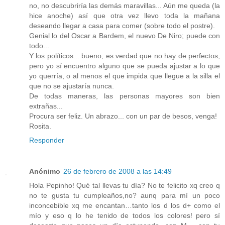
no, no descubriría las demás maravillas... Aún me queda (la
hice anoche) así que otra vez llevo toda la mañana
deseando llegar a casa para comer (sobre todo el postre).
Genial lo del Oscar a Bardem, el nuevo De Niro; puede con
todo...
Y los políticos... bueno, es verdad que no hay de perfectos,
pero yo sí encuentro alguno que se pueda ajustar a lo que
yo querría, o al menos el que impida que llegue a la silla el
que no se ajustaría nunca.
De todas maneras, las personas mayores son bien
extrañas...
Procura ser feliz. Un abrazo... con un par de besos, venga!
Rosita.
Responder
Anónimo
26 de febrero de 2008 a las 14:49
Hola Pepinho! Qué tal llevas tu día? No te felicito xq creo q
no te gusta tu cumpleaños,no? aunq para mí un poco
inconcebible xq me encantan…tanto los d los d+ como el
mío y eso q lo he tenido de todos los colores! pero sí