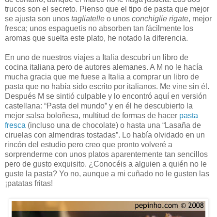
trucos son el secreto. Pienso que el tipo de pasta que mejor
se ajusta son unos
tagliatelle
o unos
conchiglie rigate
, mejor
fresca; unos espaguetis no absorben tan fácilmente los
aromas que suelta este plato, he notado la diferencia.
En uno de nuestros viajes a Italia descubrí un libro de
cocina italiana pero de autores alemanes. A M no le hacía
mucha gracia que me fuese a Italia a comprar un libro de
pasta que no había sido escrito por italianos. Me vine sin él.
Después M se sintió culpable y lo encontró aquí en versión
castellana: “Pasta del mundo” y en él he descubierto la
mejor salsa boloñesa, multitud de formas de hacer
pasta
fresca
(incluso una de chocolate) o hasta una “Lasaña de
ciruelas con almendras tostadas”. Lo había olvidado en un
rincón del estudio pero creo que pronto volveré a
sorprenderme con unos platos aparentemente tan sencillos
pero de gusto exquisito. ¿Conocéis a alguien a quién no le
guste la pasta? Yo no, aunque a mi cuñado no le gusten las
¡patatas fritas!