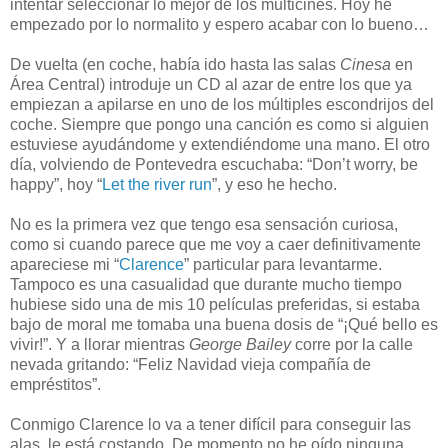
intentar seleccionar lo mejor de los multicines. Hoy he
empezado por lo normalito y espero acabar con lo bueno…
De vuelta (en coche, había ido hasta las salas
Cinesa
en
Área Central) introduje un CD al azar de entre los que ya
empiezan a apilarse en uno de los múltiples escondrijos del
coche. Siempre que pongo una canción es como si alguien
estuviese ayudándome y extendiéndome una mano. El otro
día, volviendo de Pontevedra escuchaba: “Don’t worry, be
happy”, hoy “
Let the river run
”, y eso he hecho.
No es la primera vez que tengo esa sensación curiosa,
como si cuando parece que me voy a caer definitivamente
apareciese mi “
Clarence
” particular para levantarme.
Tampoco es una casualidad que durante mucho tiempo
hubiese sido una de mis 10 películas preferidas, si estaba
bajo de moral me tomaba una buena dosis de “¡Qué bello es
vivir!”. Y a llorar mientras
George Bailey
corre por la calle
nevada gritando: “Feliz Navidad vieja compañía de
empréstitos”.
Conmigo Clarence lo va a tener difícil para conseguir las
alas, le está costando. De momento no he oído ninguna