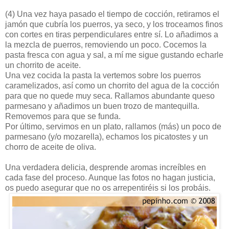
(4)
Una vez haya pasado el tiempo de cocción, retiramos el
jamón que cubría los puerros, ya seco, y los troceamos finos
con cortes en tiras perpendiculares entre sí. Lo añadimos a
la mezcla de puerros, removiendo un poco. Cocemos la
pasta fresca con agua y sal, a mí me sigue gustando echarle
un chorrito de aceite.
Una vez cocida la pasta la vertemos sobre los puerros
caramelizados, así como un chorrito del agua de la cocción
para que no quede muy seca. Rallamos abundante queso
parmesano y añadimos un buen trozo de mantequilla.
Removemos para que se funda.
Por último, servimos en un plato, rallamos (más) un poco de
parmesano (y/o mozarella), echamos los picatostes y un
chorro de aceite de oliva.
Una verdadera delicia, desprende aromas increíbles en
cada fase del proceso. Aunque las fotos no hagan justicia,
os puedo asegurar que no os arrepentiréis si los probáis.