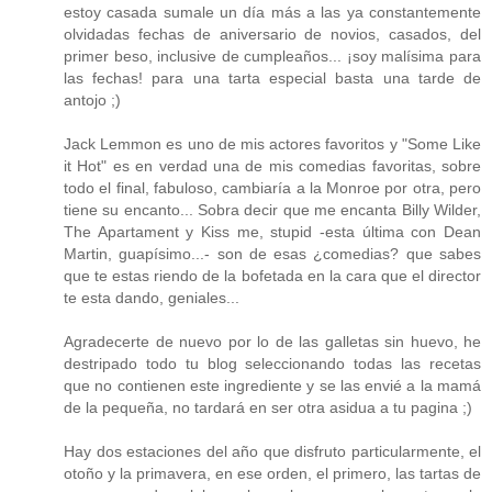
estoy casada sumale un día más a las ya constantemente
olvidadas fechas de aniversario de novios, casados, del
primer beso, inclusive de cumpleaños... ¡soy malísima para
las fechas! para una tarta especial basta una tarde de
antojo ;)
Jack Lemmon es uno de mis actores favoritos y "Some Like
it Hot" es en verdad una de mis comedias favoritas, sobre
todo el final, fabuloso, cambiaría a la Monroe por otra, pero
tiene su encanto... Sobra decir que me encanta Billy Wilder,
The Apartament y Kiss me, stupid -esta última con Dean
Martin, guapísimo...- son de esas ¿comedias? que sabes
que te estas riendo de la bofetada en la cara que el director
te esta dando, geniales...
Agradecerte de nuevo por lo de las galletas sin huevo, he
destripado todo tu blog seleccionando todas las recetas
que no contienen este ingrediente y se las envié a la mamá
de la pequeña, no tardará en ser otra asidua a tu pagina ;)
Hay dos estaciones del año que disfruto particularmente, el
otoño y la primavera, en ese orden, el primero, las tartas de