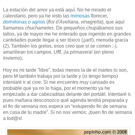
La estación del amor ya está aquí. No he mirado el
calendario, pero ya he visto las
mimosas
florecer,
dormilonas o agrios
(
flor d'Avellana
,
vinagrella
), que aquí
llamamos
chuchameles
. De pequeños chupábamos sus
tallos, ya de mayor me he enterado que ingerido en grandes
cantidades puede llegar a ser tóxico (¡jarl!), menuda gracia
(2). También los grelos, esos creo que sí se comen ;-),
amarillean los campos. Ufff, ¡la primavera! (en pleno
invierno).
Hoy es mi tarde ”libre”, todas menos la de el martes lo son,
pero M también trabaja por la tarde y (si tengo tiempo)
intentaré ir al cine. Si me encuentro muy cansado es
probable que ya no lo haga, por el momento ya he
empezado a dar cabezaditas delante del portátil. Intentaré ir,
pues mañana desconozco qué agenda tendrá preparada y
el fin de semana nos espera un “estupendo fin de semana
en casa de tu madre”. Si no nos vemos: ¡buen fin de semana
a tod@s!