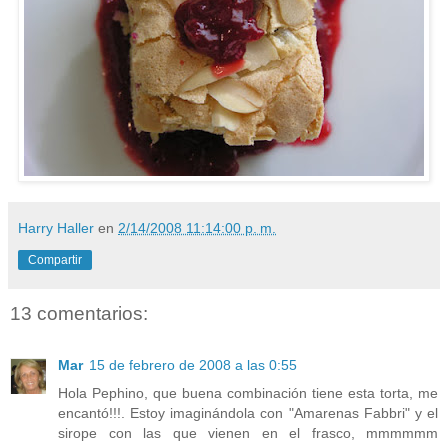
Harry Haller
en
2/14/2008 11:14:00 p. m.
Compartir
13 comentarios:
Mar
15 de febrero de 2008 a las 0:55
Hola Pephino, que buena combinación tiene esta torta, me
encantó!!!. Estoy imaginándola con "Amarenas Fabbri" y el
sirope con las que vienen en el frasco, mmmmmm