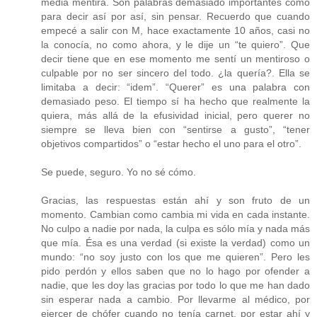
media mentira. Son palabras demasiado importantes como
para decir así por así, sin pensar. Recuerdo que cuando
empecé a salir con M, hace exactamente 10 años, casi no
la conocía, no como ahora, y le dije un “te quiero”. Que
decir tiene que en ese momento me sentí un mentiroso o
culpable por no ser sincero del todo. ¿la quería?. Ella se
limitaba a decir: “idem”. “Querer” es una palabra con
demasiado peso. El tiempo sí ha hecho que realmente la
quiera, más allá de la efusividad inicial, pero querer no
siempre se lleva bien con “sentirse a gusto”, “tener
objetivos compartidos” o “estar hecho el uno para el otro”.
Se puede, seguro. Yo no sé cómo.
Gracias, las respuestas están ahí y son fruto de un
momento. Cambian como cambia mi vida en cada instante.
No culpo a nadie por nada, la culpa es sólo mía y nada más
que mía. Ésa es una verdad (si existe la verdad) como un
mundo: “no soy justo con los que me quieren”. Pero les
pido perdón y ellos saben que no lo hago por ofender a
nadie, que les doy las gracias por todo lo que me han dado
sin esperar nada a cambio. Por llevarme al médico, por
ejercer de chófer cuando no tenía carnet, por estar ahí y