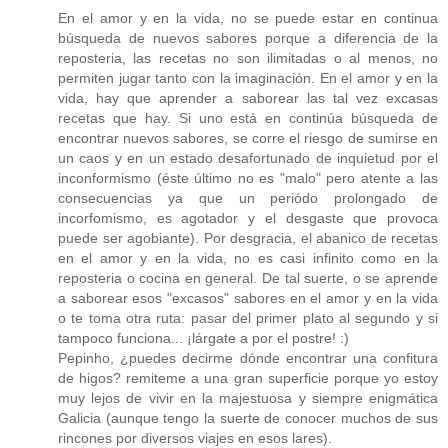
En el amor y en la vida, no se puede estar en continua
búsqueda de nuevos sabores porque a diferencia de la
reposteria, las recetas no son ilimitadas o al menos, no
permiten jugar tanto con la imaginación. En el amor y en la
vida, hay que aprender a saborear las tal vez excasas
recetas que hay. Si uno está en continúa búsqueda de
encontrar nuevos sabores, se corre el riesgo de sumirse en
un caos y en un estado desafortunado de inquietud por el
inconformismo (éste último no es "malo" pero atente a las
consecuencias ya que un periódo prolongado de
incorfomismo, es agotador y el desgaste que provoca
puede ser agobiante). Por desgracia, el abanico de recetas
en el amor y en la vida, no es casi infinito como en la
reposteria o cocina en general. De tal suerte, o se aprende
a saborear esos "excasos" sabores en el amor y en la vida
o te toma otra ruta: pasar del primer plato al segundo y si
tampoco funciona... ¡lárgate a por el postre! :)
Pepinho, ¿puedes decirme dónde encontrar una confitura
de higos? remiteme a una gran superficie porque yo estoy
muy lejos de vivir en la majestuosa y siempre enigmática
Galicia (aunque tengo la suerte de conocer muchos de sus
rincones por diversos viajes en esos lares).