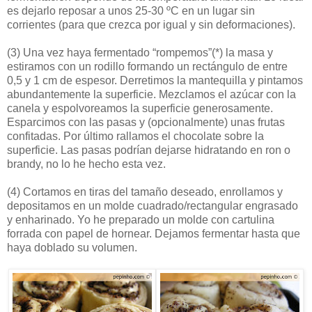
es dejarlo reposar a unos 25-30 ºC en un lugar sin
corrientes (para que crezca por igual y sin deformaciones).
(3)
Una vez haya fermentado “rompemos”(*) la masa y
estiramos con un rodillo formando un rectángulo de entre
0,5 y 1 cm de espesor. Derretimos la mantequilla y pintamos
abundantemente la superficie. Mezclamos el azúcar con la
canela y espolvoreamos la superficie generosamente.
Esparcimos con las pasas y (opcionalmente) unas frutas
confitadas. Por último rallamos el chocolate sobre la
superficie. Las pasas podrían dejarse hidratando en ron o
brandy, no lo he hecho esta vez.
(4)
Cortamos en tiras del tamaño deseado, enrollamos y
depositamos en un molde cuadrado/rectangular engrasado
y enharinado. Yo he preparado un molde con cartulina
forrada con papel de hornear. Dejamos fermentar hasta que
haya doblado su volumen.