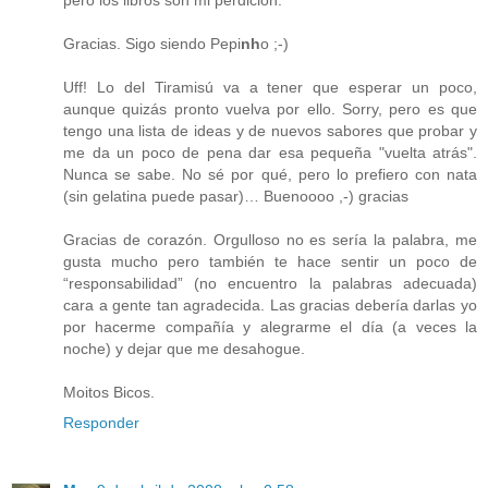
pero los libros son mi perdición.
Gracias. Sigo siendo Pepi
nh
o ;-)
Uff! Lo del Tiramisú va a tener que esperar un poco,
aunque quizás pronto vuelva por ello. Sorry, pero es que
tengo una lista de ideas y de nuevos sabores que probar y
me da un poco de pena dar esa pequeña "vuelta atrás".
Nunca se sabe. No sé por qué, pero lo prefiero con nata
(sin gelatina puede pasar)… Buenoooo ,-) gracias
Gracias de corazón. Orgulloso no es sería la palabra, me
gusta mucho pero también te hace sentir un poco de
“responsabilidad” (no encuentro la palabras adecuada)
cara a gente tan agradecida. Las gracias debería darlas yo
por hacerme compañía y alegrarme el día (a veces la
noche) y dejar que me desahogue.
Moitos Bicos.
Responder