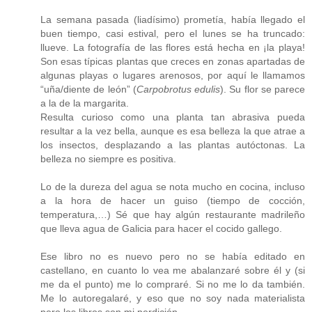
La semana pasada (liadísimo) prometía, había llegado el
buen tiempo, casi estival, pero el lunes se ha truncado:
llueve. La fotografía de las flores está hecha en ¡la playa!
Son esas típicas plantas que creces en zonas apartadas de
algunas playas o lugares arenosos, por aquí le llamamos
“uña/diente de león” (
Carpobrotus edulis
). Su flor se parece
a la de la margarita.
Resulta curioso como una planta tan abrasiva pueda
resultar a la vez bella, aunque es esa belleza la que atrae a
los insectos, desplazando a las plantas autóctonas. La
belleza no siempre es positiva.
Lo de la dureza del agua se nota mucho en cocina, incluso
a la hora de hacer un guiso (tiempo de cocción,
temperatura,…) Sé que hay algún restaurante madrileño
que lleva agua de Galicia para hacer el cocido gallego.
Ese libro no es nuevo pero no se había editado en
castellano, en cuanto lo vea me abalanzaré sobre él y (si
me da el punto) me lo compraré. Si no me lo da también.
Me lo autoregalaré, y eso que no soy nada materialista