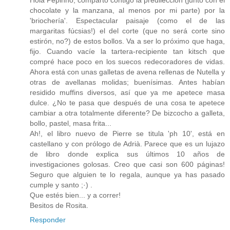
Hola Pepinho, comparto contigo la predilección (junto con el
chocolate y la manzana, al menos por mi parte) por la
'briochería'. Espectacular paisaje (como el de las
margaritas fúcsias!) el del corte (que no será corte sino
estirón, no?) de estos bollos. Va a ser lo próximo que haga,
fijo. Cuando vacíe la tartera-recipiente tan kitsch que
compré hace poco en los suecos redecoradores de vidas.
Ahora está con unas galletas de avena rellenas de Nutella y
otras de avellanas molidas; buenísimas. Antes habían
residido muffins diversos, así que ya me apetece masa
dulce. ¿No te pasa que después de una cosa te apetece
cambiar a otra totalmente diferente? De bizcocho a galleta,
bollo, pastel, masa frita...
Ah!, el libro nuevo de Pierre se titula 'ph 10', está en
castellano y con prólogo de Adrià. Parece que es un lujazo
de libro donde explica sus últimos 10 años de
investigaciones golosas. Creo que casi son 600 páginas!
Seguro que alguien te lo regala, aunque ya has pasado
cumple y santo ;·) .
Que estés bien... y a correr!
Besitos de Rosita.
Responder