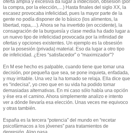
oferta amplia y excesiva da lugar a indecisión, obsesión (por
la compra, por la elección,…) Hasta finales del siglo XX, la
escasez provocaba infelicidad, pues la mayor parte de la
gente no podía disponer de lo básico (los alimentos, la
libertad, ropa,…). Ahora se ha invertido (en occidente), la
consagración de la burguesía y clase media ha dado lugar a
un nuevo tipo de infelicidad provocada por la infinidad de
ofertas y opciones existentes. Un ejemplo es la obsesión
por la posesión (privada) material. Eso da lugar a otro tipo
de infelicidad. ¿Eres “satisfacedor” o “maximizador”?
En M ese hecho es palpable, cuando tiene que tomar una
decisión, por pequeña que sea, se pone inquieta, enfadada,
y muy irritable. Una vez la ha tomado se relaja. Ella dice que
es “indecisa”, yo creo que en su vida ha podido tomar
demasiadas alternativas. En mi caso sólo había una opción
y ése era el camino. Ahora simplemente analizo e intento
ver a dónde llevaría esa elección. Unas veces me equivoco
y otras también.
España es la tercera “potencia” del mundo en “recetar
psicofármacos a los jóvenes” para tratamientos de
depresión. Algo pasa.