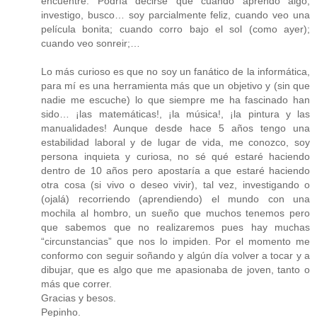
encuentre. Podría decirse que cuando aprendo algo,
investigo, busco… soy parcialmente feliz, cuando veo una
película bonita; cuando corro bajo el sol (como ayer);
cuando veo sonreir;…
Lo más curioso es que no soy un fanático de la informática,
para mí es una herramienta más que un objetivo y (sin que
nadie me escuche) lo que siempre me ha fascinado han
sido… ¡las matemáticas!, ¡la música!, ¡la pintura y las
manualidades! Aunque desde hace 5 años tengo una
estabilidad laboral y de lugar de vida, me conozco, soy
persona inquieta y curiosa, no sé qué estaré haciendo
dentro de 10 años pero apostaría a que estaré haciendo
otra cosa (si vivo o deseo vivir), tal vez, investigando o
(ojalá) recorriendo (aprendiendo) el mundo con una
mochila al hombro, un sueño que muchos tenemos pero
que sabemos que no realizaremos pues hay muchas
“circunstancias” que nos lo impiden. Por el momento me
conformo con seguir soñando y algún día volver a tocar y a
dibujar, que es algo que me apasionaba de joven, tanto o
más que correr.
Gracias y besos.
Pepinho.