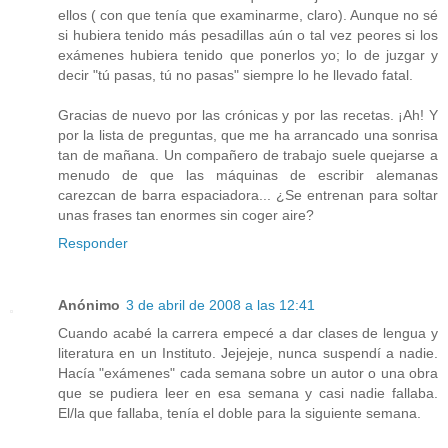
ellos ( con que tenía que examinarme, claro). Aunque no sé
si hubiera tenido más pesadillas aún o tal vez peores si los
exámenes hubiera tenido que ponerlos yo; lo de juzgar y
decir "tú pasas, tú no pasas" siempre lo he llevado fatal.
Gracias de nuevo por las crónicas y por las recetas. ¡Ah! Y
por la lista de preguntas, que me ha arrancado una sonrisa
tan de mañana. Un compañero de trabajo suele quejarse a
menudo de que las máquinas de escribir alemanas
carezcan de barra espaciadora... ¿Se entrenan para soltar
unas frases tan enormes sin coger aire?
Responder
Anónimo
3 de abril de 2008 a las 12:41
Cuando acabé la carrera empecé a dar clases de lengua y
literatura en un Instituto. Jejejeje, nunca suspendí a nadie.
Hacía "exámenes" cada semana sobre un autor o una obra
que se pudiera leer en esa semana y casi nadie fallaba.
El/la que fallaba, tenía el doble para la siguiente semana.