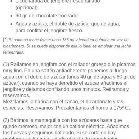
1 cucharada de jengibre fresco rallado
(opcional).
90 gr. de chocolate troceado.
Agua y azúcar, el doble de azúcar que de agua,
para confitar el jengibre fresco.
[*]
Si usamos leche úsese unos 185 ml y levadura química en vez de
bicarbonato. Si se puede disponer de ella lo ideal es emplear una leche
fermentada.
(1)
Rallamos en jengibre con el rallador grueso o lo picamos
muy fino. En una sartén antiadherente ponemos al fuego
agua con el doble de azúcar (unos 40 gr. de agua y 80 gr. de
azúcar), cuando se haya derretido el azúcar añadimos el
jengibre y dejamos confitando unos minutos. Retiramos y
reservamos.
Mezclamos la harina con el cacao, el bicarbonato y las
especias. Reservamos. Precalentamos el horno a 175º C.
(2)
Batimos la mantequilla con los azúcares hasta que
quede cremoso, mejor con un batidor eléctrico. Añadimos
los huevos y seguimos batiendo. Si se corta no hay
problema, se ligará al añadir el resto de ingredientes.