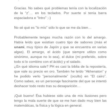
Gracias. No sabes qué problemas tenía con la localización
de la “z”… en los teclados. Por suerte sí tenía barra
espaciadora e “Intro” ;-)
No sé qué es “lo mío” sólo lo que se me da bien…
Probablemente tengas mucha razón con lo del amargo.
Había leído que existían cuatro tipo de sabores (más el
unami
, muy típico de Japón y que se encuentra en varias
algas). El amargo, el ácido (que siempre utilizo como
sinónimo, aunque no lo sea), el dulce (mi preferido, sobre
todo si lo combino con el ácido) y el salado.
¿En qué idioma sale? PH es casi la biblia de la repostería,
que vale su precio en oro. También he leído “Akhenaton” y
he podido verlo “personalmente” (oculto) en “El cairo”.
Como sabes, es un personaje fascinante del que se intentó
deshacer todo resto tras su desaparición…
¡Qué bueno! Ésa hubiese sido una de mis ilusiones pero
tengo la mala suerte de que se me han dado muy bien las
matemáticas, la física y la lógica en general.