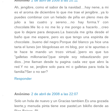
Anónimo
2 de abril de 2008 a las 20:11
Ah, jengibre, como el sabor de la navidad....hay nene, a mi
es el aroma de diciembre lo que me trae el jengibre...ya lo
puedes combinar con un helado de piña en pleno mes de
julio a las cuatro y sereno....no hay forma.Y con
chocolate.Me lio o no me lio y me pongo a hacerlo....creo
que lo dejare para despues.La bascula me grita desde el
baño que me espere, pero es que tengo una espinita de
chocolate...bueno del negro.Porque del blanco ya hice una
tarta el lunes (en blogolosas en mi blog, por si te apuntas o
te hace te mando un trozo virtual...)pero es que tus
"galletas millonarias"(que simple soy rebautizando por
dios...)me llaman desde tu pagina cada vez que abro la
red.Y no se, jenjibre solo para mi o galletas para toda la
familia?Ser o no ser?
Responder
Anónimo
2 de abril de 2008 a las 22:07
Solo un hola de nuevo y un Gracias tambien.Es una gozada
leerte,y menuda pinta tiene ese pastel,un bikiño dende as
Rias Baixas. RI