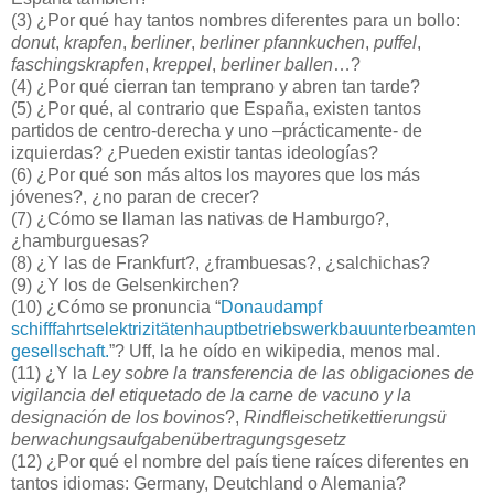
(3) ¿Por qué hay tantos nombres diferentes para un bollo:
donut
,
krapfen
,
berliner
,
berliner pfannkuchen
,
puffel
,
faschingskrapfen
,
kreppel
,
berliner ballen
…?
(4) ¿Por qué cierran tan temprano y abren tan tarde?
(5) ¿Por qué, al contrario que España, existen tantos
partidos de centro-derecha y uno –prácticamente- de
izquierdas? ¿Pueden existir tantas ideologías?
(6) ¿Por qué son más altos los mayores que los más
jóvenes?, ¿no paran de crecer?
(7) ¿Cómo se llaman las nativas de Hamburgo?,
¿hamburguesas?
(8) ¿Y las de Frankfurt?, ¿frambuesas?, ¿salchichas?
(9) ¿Y los de Gelsenkirchen?
(10) ¿Cómo se pronuncia “
Donau
dampf
schifffahrtselektrizitäten
hauptbetriebswerk
bauunter
beamten
gesell
schaft.
”? Uff, la he oído en wikipedia, menos mal.
(11) ¿Y la
Ley sobre la transferencia de las obligaciones de
vigilancia del etiquetado de la carne de vacuno y la
designación de los bovinos
?,
Rindfleischetikettierungsü
berwachungsaufga
benüber
tra
gungsgesetz
(12) ¿Por qué el nombre del país tiene raíces diferentes en
tantos idiomas: Germany, Deutchland o Alemania?