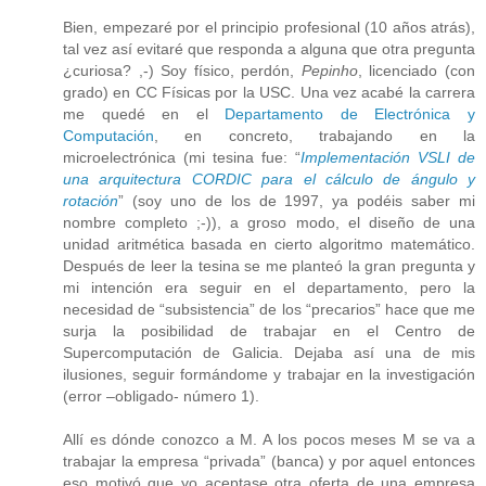
Bien, empezaré por el principio profesional (10 años atrás),
tal vez así evitaré que responda a alguna que otra pregunta
¿curiosa? ,-) Soy físico, perdón,
Pepinho
, licenciado (con
grado) en CC Físicas por la USC. Una vez acabé la carrera
me quedé en el
Departamento de Electrónica y
Computación
, en concreto, trabajando en la
microelectrónica (mi tesina fue: “
Implementación VSLI de
una arquitectura CORDIC para el cálculo de ángulo y
rotación
” (soy uno de los de 1997, ya podéis saber mi
nombre completo ;-)), a groso modo, el diseño de una
unidad aritmética basada en cierto algoritmo matemático.
Después de leer la tesina se me planteó la gran pregunta y
mi intención era seguir en el departamento, pero la
necesidad de “subsistencia” de los “precarios” hace que me
surja la posibilidad de trabajar en el Centro de
Supercomputación de Galicia. Dejaba así una de mis
ilusiones, seguir formándome y trabajar en la investigación
(error –obligado- número 1).
Allí es dónde conozco a M. A los pocos meses M se va a
trabajar la empresa “privada” (banca) y por aquel entonces
eso motivó que yo aceptase otra oferta de una empresa