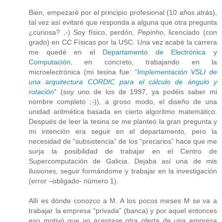
Bien, empezaré por el principio profesional (10 años atrás),
tal vez así evitaré que responda a alguna que otra pregunta
¿curiosa? ,-) Soy físico, perdón,
Pepinho
, licenciado (con
grado) en CC Físicas por la USC. Una vez acabé la carrera
me quedé en el
Departamento de Electrónica y
Computación
, en concreto, trabajando en la
microelectrónica (mi tesina fue: “
Implementación VSLI de
una arquitectura CORDIC para el cálculo de ángulo y
rotación
” (soy uno de los de 1997, ya podéis saber mi
nombre completo ;-)), a groso modo, el diseño de una
unidad aritmética basada en cierto algoritmo matemático.
Después de leer la tesina se me planteó la gran pregunta y
mi intención era seguir en el departamento, pero la
necesidad de “subsistencia” de los “precarios” hace que me
surja la posibilidad de trabajar en el Centro de
Supercomputación de Galicia. Dejaba así una de mis
ilusiones, seguir formándome y trabajar en la investigación
(error –obligado- número 1).
Allí es dónde conozco a M. A los pocos meses M se va a
trabajar la empresa “privada” (banca) y por aquel entonces
eso motivó que yo aceptase otra oferta de una empresa