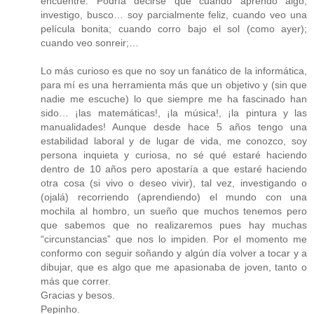
encuentre. Podría decirse que cuando aprendo algo,
investigo, busco… soy parcialmente feliz, cuando veo una
película bonita; cuando corro bajo el sol (como ayer);
cuando veo sonreir;…
Lo más curioso es que no soy un fanático de la informática,
para mí es una herramienta más que un objetivo y (sin que
nadie me escuche) lo que siempre me ha fascinado han
sido… ¡las matemáticas!, ¡la música!, ¡la pintura y las
manualidades! Aunque desde hace 5 años tengo una
estabilidad laboral y de lugar de vida, me conozco, soy
persona inquieta y curiosa, no sé qué estaré haciendo
dentro de 10 años pero apostaría a que estaré haciendo
otra cosa (si vivo o deseo vivir), tal vez, investigando o
(ojalá) recorriendo (aprendiendo) el mundo con una
mochila al hombro, un sueño que muchos tenemos pero
que sabemos que no realizaremos pues hay muchas
“circunstancias” que nos lo impiden. Por el momento me
conformo con seguir soñando y algún día volver a tocar y a
dibujar, que es algo que me apasionaba de joven, tanto o
más que correr.
Gracias y besos.
Pepinho.