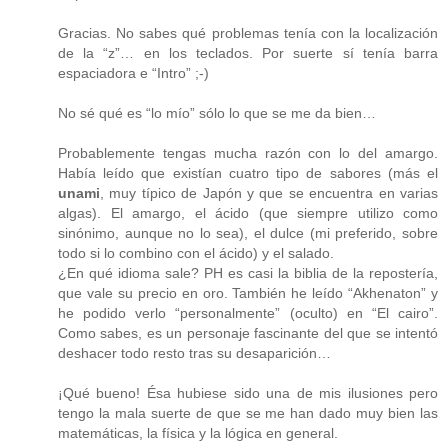
Gracias. No sabes qué problemas tenía con la localización
de la “z”… en los teclados. Por suerte sí tenía barra
espaciadora e “Intro” ;-)
No sé qué es “lo mío” sólo lo que se me da bien…
Probablemente tengas mucha razón con lo del amargo.
Había leído que existían cuatro tipo de sabores (más el
unami
, muy típico de Japón y que se encuentra en varias
algas). El amargo, el ácido (que siempre utilizo como
sinónimo, aunque no lo sea), el dulce (mi preferido, sobre
todo si lo combino con el ácido) y el salado.
¿En qué idioma sale? PH es casi la biblia de la repostería,
que vale su precio en oro. También he leído “Akhenaton” y
he podido verlo “personalmente” (oculto) en “El cairo”.
Como sabes, es un personaje fascinante del que se intentó
deshacer todo resto tras su desaparición…
¡Qué bueno! Ésa hubiese sido una de mis ilusiones pero
tengo la mala suerte de que se me han dado muy bien las
matemáticas, la física y la lógica en general.