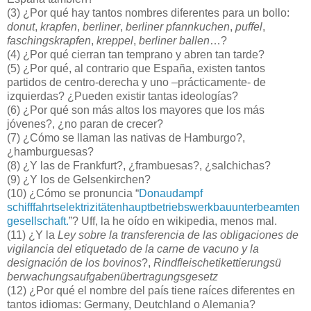
(3) ¿Por qué hay tantos nombres diferentes para un bollo:
donut
,
krapfen
,
berliner
,
berliner pfannkuchen
,
puffel
,
faschingskrapfen
,
kreppel
,
berliner ballen
…?
(4) ¿Por qué cierran tan temprano y abren tan tarde?
(5) ¿Por qué, al contrario que España, existen tantos
partidos de centro-derecha y uno –prácticamente- de
izquierdas? ¿Pueden existir tantas ideologías?
(6) ¿Por qué son más altos los mayores que los más
jóvenes?, ¿no paran de crecer?
(7) ¿Cómo se llaman las nativas de Hamburgo?,
¿hamburguesas?
(8) ¿Y las de Frankfurt?, ¿frambuesas?, ¿salchichas?
(9) ¿Y los de Gelsenkirchen?
(10) ¿Cómo se pronuncia “
Donau
dampf
schifffahrtselektrizitäten
hauptbetriebswerk
bauunter
beamten
gesell
schaft.
”? Uff, la he oído en wikipedia, menos mal.
(11) ¿Y la
Ley sobre la transferencia de las obligaciones de
vigilancia del etiquetado de la carne de vacuno y la
designación de los bovinos
?,
Rindfleischetikettierungsü
berwachungsaufga
benüber
tra
gungsgesetz
(12) ¿Por qué el nombre del país tiene raíces diferentes en
tantos idiomas: Germany, Deutchland o Alemania?