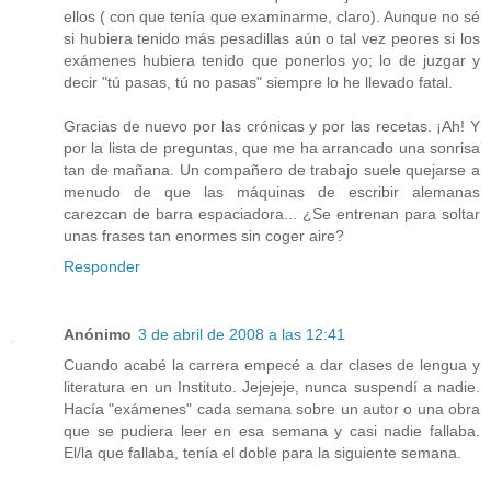
ellos ( con que tenía que examinarme, claro). Aunque no sé
si hubiera tenido más pesadillas aún o tal vez peores si los
exámenes hubiera tenido que ponerlos yo; lo de juzgar y
decir "tú pasas, tú no pasas" siempre lo he llevado fatal.
Gracias de nuevo por las crónicas y por las recetas. ¡Ah! Y
por la lista de preguntas, que me ha arrancado una sonrisa
tan de mañana. Un compañero de trabajo suele quejarse a
menudo de que las máquinas de escribir alemanas
carezcan de barra espaciadora... ¿Se entrenan para soltar
unas frases tan enormes sin coger aire?
Responder
Anónimo
3 de abril de 2008 a las 12:41
Cuando acabé la carrera empecé a dar clases de lengua y
literatura en un Instituto. Jejejeje, nunca suspendí a nadie.
Hacía "exámenes" cada semana sobre un autor o una obra
que se pudiera leer en esa semana y casi nadie fallaba.
El/la que fallaba, tenía el doble para la siguiente semana.