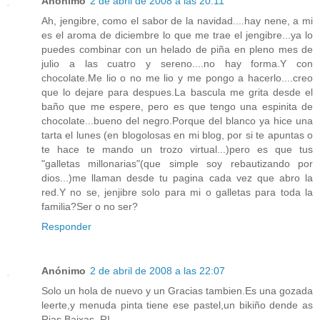
Anónimo
2 de abril de 2008 a las 20:11
Ah, jengibre, como el sabor de la navidad....hay nene, a mi
es el aroma de diciembre lo que me trae el jengibre...ya lo
puedes combinar con un helado de piña en pleno mes de
julio a las cuatro y sereno....no hay forma.Y con
chocolate.Me lio o no me lio y me pongo a hacerlo....creo
que lo dejare para despues.La bascula me grita desde el
baño que me espere, pero es que tengo una espinita de
chocolate...bueno del negro.Porque del blanco ya hice una
tarta el lunes (en blogolosas en mi blog, por si te apuntas o
te hace te mando un trozo virtual...)pero es que tus
"galletas millonarias"(que simple soy rebautizando por
dios...)me llaman desde tu pagina cada vez que abro la
red.Y no se, jenjibre solo para mi o galletas para toda la
familia?Ser o no ser?
Responder
Anónimo
2 de abril de 2008 a las 22:07
Solo un hola de nuevo y un Gracias tambien.Es una gozada
leerte,y menuda pinta tiene ese pastel,un bikiño dende as
Rias Baixas. RI