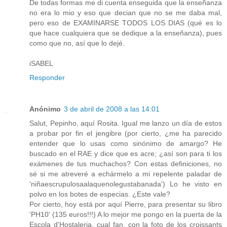
De todas formas me di cuenta enseguida que la enseñanza
no era lo mio y eso que decian que no se me daba mal,
pero eso de EXAMINARSE TODOS LOS DIAS (qué es lo
que hace cualquiera que se dedique a la enseñanza), pues
como que no, así que lo dejé.
iSABEL
Responder
Anónimo
3 de abril de 2008 a las 14:01
Salut, Pepinho, aquí Rosita. Igual me lanzo un día de estos
a probar por fin el jengibre (por cierto, ¿me ha parecido
entender que lo usas como sinónimo de amargo? He
buscado en el RAE y dice que es acre; ¿así son para ti los
exámenes de tus muchachos? Con estas definiciones, no
sé si me atreveré a echármelo a mi repelente paladar de
'niñaescrupulosaalaquenolegustabanada') Lo he visto en
polvo en los botes de especias. ¿Este vale?
Por cierto, hoy está por aquí Pierre, para presentar su libro
'PH10' (135 euros!!!) A lo mejor me pongo en la puerta de la
Escola d'Hostaleria, cual fan, con la foto de los croissants