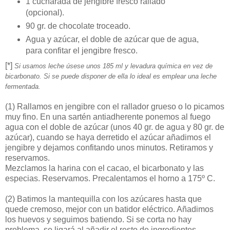
1 cucharada de jengibre fresco rallado
(opcional).
90 gr. de chocolate troceado.
Agua y azúcar, el doble de azúcar que de agua,
para confitar el jengibre fresco.
[*]
Si usamos leche úsese unos 185 ml y levadura química en vez de
bicarbonato. Si se puede disponer de ella lo ideal es emplear una leche
fermentada.
(1)
Rallamos en jengibre con el rallador grueso o lo picamos
muy fino. En una sartén antiadherente ponemos al fuego
agua con el doble de azúcar (unos 40 gr. de agua y 80 gr. de
azúcar), cuando se haya derretido el azúcar añadimos el
jengibre y dejamos confitando unos minutos. Retiramos y
reservamos.
Mezclamos la harina con el cacao, el bicarbonato y las
especias. Reservamos. Precalentamos el horno a 175º C.
(2)
Batimos la mantequilla con los azúcares hasta que
quede cremoso, mejor con un batidor eléctrico. Añadimos
los huevos y seguimos batiendo. Si se corta no hay
problema, se ligará al añadir el resto de ingredientes.