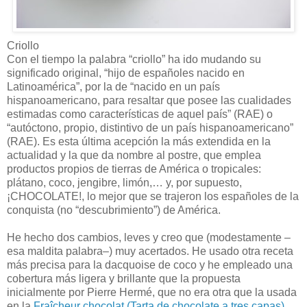
Criollo
Con el tiempo la palabra “criollo” ha ido mudando su
significado original, “hijo de españoles nacido en
Latinoamérica”, por la de “nacido en un país
hispanoamericano, para resaltar que posee las cualidades
estimadas como características de aquel país” (RAE) o
“autóctono, propio, distintivo de un país hispanoamericano”
(RAE). Es esta última acepción la más extendida en la
actualidad y la que da nombre al postre, que emplea
productos propios de tierras de América o tropicales:
plátano, coco, jengibre, limón,… y, por supuesto,
¡CHOCOLATE!, lo mejor que se trajeron los españoles de la
conquista (no “descubrimiento”) de América.
He hecho dos cambios, leves y creo que (modestamente –
esa maldita palabra–) muy acertados. He usado otra receta
más precisa para la dacquoise de coco y he empleado una
cobertura más ligera y brillante que la propuesta
inicialmente por Pierre Hermé, que no era otra que la usada
en la
Fraîcheur chocolat (Tarta de chocolate a tres capas)
.