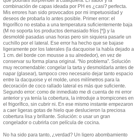
que podríais sorprender a cualquiera. El sabor y la
combinación de capas ideada por PH es ¿casi? perfecta.
Mis errores han sido provocados por mi impetuosidad y
deseos de probarla lo antes posible. Primer error: el
frigorífico no estaba a una temperatura suficientemente baja
(M no soporta los productos demasiado fríos [*]) y la
desmoldé pasadas unas horas pero sin siquiera pasarle un
cuchillo por el lateral. Ese error ha hecho que se bajase
ligeramente por los laterales (la dacquoise la había dejado a
1 cm. del borde con mousse a su alrededor), en vez de
conservar su forma plana original. “No problema”. Solución
muy recomendable: congelar la tarta y desmoldarla antes de
napar (glasear), tampoco creo necesario dejar tanto espacio
entre la dacquoise y el molde, unos milímetros para la
decoración de coco rallado lateral es más que suficiente.
Segundo error: como de inmediato me di cuenta de mi error
anterior y ya tenía la cobertura, la introduje a trompicones en
el frigorífico, sin cubrir ni. En ese mismo instante empezaron
a caer ligeras gotas de hielo que deslucieron la preciosa
cobertura lisa y brillante. Solución: o usar un gran
congelador o cubrirla con película de cocina.
No ha sido para tanto, ¿verdad? Un ligero abombamiento