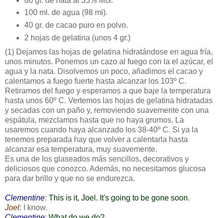
80 gr. de nata al 35% MG.
100 ml. de agua (98 ml).
40 gr. de cacao puro en polvo.
2 hojas de gelatina (unos 4 gr.)
(1)
Dejamos las hojas de gelatina hidratándose en agua fría,
unos minutos. Ponemos un cazo al fuego con la el azúcar, el
agua y la nata. Disolvemos un poco, añadimos el cacao y
calentamos a fuego fuerte hasta alcanzar los 103º C.
Retiramos del fuego y esperamos a que baje la temperatura
hasta unos 60º C. Vertemos las hojas de gelatina hidratadas
y secadas con un paño y, removiendo suavemente con una
espátula, mezclamos hasta que no haya grumos. La
usaremos cuando haya alcanzado los 38-40º C. Si ya la
tenemos preparada hay que volver a calentarla hasta
alcanzar esa temperatura, muy suavemente.
Es una de los glaseados más sencillos, decorativos y
deliciosos que conozco. Además, no necesitamos glucosa
para dar brillo y que no se endurezca.
Clementine
:
This is it, Joel. It's going to be gone soon
.
Joel
: I know.
Clementine
:
What do we do?