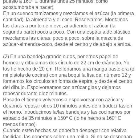
puesto a 160º C durante unos 25 minutos, como
acostumbraba a hacer).
En un cuenco tamizamos y mezclamos el azúcar (la primera
cantidad), la almendra y el coco. Reservamos. Montamos
las claras a punto de nieve, añadiendo el azúcar (la
segunda parte) poco a poco. Con una espátula de plástico
mezclamos las claras, poco a poco, sobre la mezcla de
azúcar-almendra-coco, desde el centro y de abajo a arriba.
(2)
En una bandeja grande o dos, ponernos papel de
hornear y dibujamos dos círculo de 22 cm de diámetro. Yo
los he hecho de 20 cm. Rellenamos una manga pastelera (o
mi pistola de cocina) con una boquilla lisa del número 12 y
formamos los círculos en forma de espiral y desde el centro
del dibujo. Espolvoreamos con azúcar glas y dejamos
reposar durante diez minutos.
Pasado el tiempo volvemos a espolvorear con azúcar y
dejarnos reposar otros 10 minutos antes de introducirlas en
el horno. Introducimos la/las bandejas y las cocinamos por
espacio de 35 minutos a 150º C (lo he hecho a 160º C
menos tiempo).
Cuando estén hechas se deberían despegar con relativa
facilidad, las ponemos sobre una rejilla. Si no se despegan