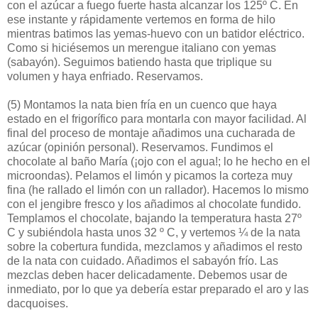
con el azúcar a fuego fuerte hasta alcanzar los 125º C. En
ese instante y rápidamente vertemos en forma de hilo
mientras batimos las yemas-huevo con un batidor eléctrico.
Como si hiciésemos un merengue italiano con yemas
(sabayón). Seguimos batiendo hasta que triplique su
volumen y haya enfriado. Reservamos.
(5)
Montamos la nata bien fría en un cuenco que haya
estado en el frigorífico para montarla con mayor facilidad. Al
final del proceso de montaje añadimos una cucharada de
azúcar (opinión personal). Reservamos. Fundimos el
chocolate al baño María (¡ojo con el agua!; lo he hecho en el
microondas). Pelamos el limón y picamos la corteza muy
fina (he rallado el limón con un rallador). Hacemos lo mismo
con el jengibre fresco y los añadimos al chocolate fundido.
Templamos el chocolate, bajando la temperatura hasta 27º
C y subiéndola hasta unos 32 º C, y vertemos ¼ de la nata
sobre la cobertura fundida, mezclamos y añadimos el resto
de la nata con cuidado. Añadimos el sabayón frío. Las
mezclas deben hacer delicadamente. Debemos usar de
inmediato, por lo que ya debería estar preparado el aro y las
dacquoises.