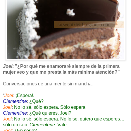
Joel
: "¿Por qué me enamoraré siempre de la primera
mujer veo y que me presta la más mínima atención?"
Conversaciones de una mente sin mancha.
“
Joel
:
¡Espera!.
Clementine
:
¿Qué?
Joel
:
No lo sé, sólo espera. Sólo espera.
Clementine
:
¿Qué quieres, Joel?
Joel
:
No lo sé, sólo espera. No lo sé, quiero que esperes…
sólo un rato.
Clementene
: Vale.
Joel
:
¿En serio?.