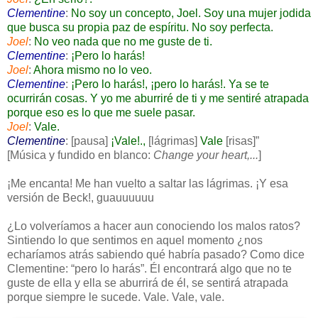
Clementine
:
No soy un concepto, Joel. Soy una mujer jodida
que busca su propia paz de espíritu. No soy perfecta.
Joel
:
No veo nada que no me guste de ti.
Clementine
:
¡Pero lo harás!
Joel
:
Ahora mismo no lo veo.
Clementine
:
¡Pero lo harás!, ¡pero lo harás!. Ya se te
ocurrirán cosas. Y yo me aburriré de ti y me sentiré atrapada
porque eso es lo que me suele pasar.
Joel
:
Vale.
Clementine
: [
pausa
]
¡Vale!.,
[
lágrimas
]
Vale
[
risas
]”
[
Música y fundido en blanco:
Change your heart,...
]
¡Me encanta! Me han vuelto a saltar las lágrimas. ¡Y esa
versión de Beck!, guauuuuuu
¿Lo volveríamos a hacer aun conociendo los malos ratos?
Sintiendo lo que sentimos en aquel momento ¿nos
echaríamos atrás sabiendo qué habría pasado? Como dice
Clementine: “pero lo harás”. Él encontrará algo que no te
guste de ella y ella se aburrirá de él, se sentirá atrapada
porque siempre le sucede. Vale. Vale, vale.