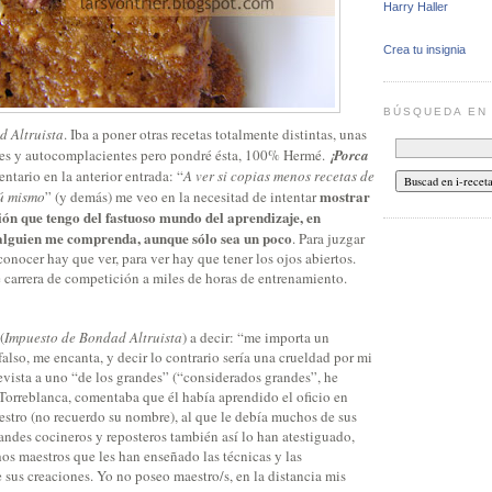
Harry Haller
Crea tu insignia
BÚSQUEDA E
d Altruista
. Iba a poner otras recetas totalmente distintas, unas
les y autocomplacientes pero pondré ésta, 100% Hermé.
¡Porca
entario en la anterior entrada: “
A ver si copias menos recetas de
mostrar
tú mismo
” (y demás) me veo en la necesitad de intentar
sión que tengo del fastuoso mundo del aprendizaje, en
alguien me comprenda, aunque sólo sea un poco
. Para juzgar
onocer hay que ver, para ver hay que tener los ojos abiertos.
 carrera de competición a miles de horas de entrenamiento.
(
Impuesto de Bondad Altruista
) a decir: “me importa un
falso, me encanta, y decir lo contrario sería una crueldad por mi
evista a uno “de los grandes” (“considerados grandes”, he
 Torreblanca, comentaba que él había aprendido el oficio en
stro (no recuerdo su nombre), al que le debía muchos de sus
andes cocineros y reposteros también así lo han atestiguado,
s maestros que les han enseñado las técnicas y las
 sus creaciones. Yo no poseo maestro/s, en la distancia mis