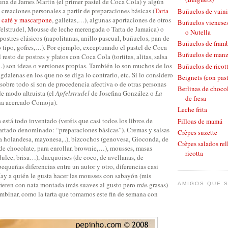
, una de James Martin (el primer pastel de Coca Cola) y algún
n creaciones personales a partir de preparaciones básicas (
Tarta
Buñuelos de vaini
 café y mascarpone
, galletas,…), algunas aportaciones de otros
Buñuelos vieneses
elstrudel, Mousse de leche merengada o Tarta de Jamaica) o
o Nutella
postres clásicos (napolitanas, anillo pascual, buñuelos, pan de
Buñuelos de fram
o tipo, gofres,…). Por ejemplo, exceptuando el pastel de Coca
Buñuelos de man
resto de postres y platos con Coca Cola (tortitas, alitas, salsa
 son ideas o versiones propias. También lo son muchos de los
Buñuelos de ricott
gdalenas en los que no se diga lo contrario, etc. Si lo considero
Beignets (con pas
sobre todo si son de procedencia afectiva o de otras personas
Berlinas de chocol
e modo altruista (el
Apfelstrudel
de Josefina González o
La
de fresa
ha acercado Comoju).
Leche frita
a está todo inventado (veréis que casi todos los libros de
Filloas de mamá
partado denominado: “preparaciones básicas”). Cremas y salsas
Crêpes suzette
lsa holandesa, mayonesa,..), bizcochos (genovesa, Gioconda, de
Crêpes salados rel
de chocolate, para enrollar, brownie,…), mousses, masas
ricotta
ulce, brisa…), dacquoises (de coco, de avellanas, de
queñas diferencias entre un autor y otro, diferencias casi
Hay a quién le gusta hacer las mousses con sabayón (mis
refieren con nata montada (más suaves al gusto pero más grasas)
AMIGOS QUE S
mbinar, como la tarta que tomamos este fin de semana con