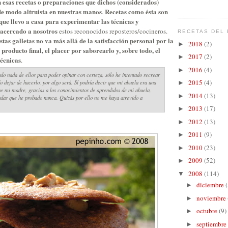
n esas recetas o preparaciones que dichos (considerados)
e modo altruista en nuestras manos
Recetas como ésta son
.
 que llevo a casa para experimentar las técnicas y
acercado a nosotros
estos reconocidos reposteros/cocineros.
RECETAS DEL 
stas galletas no va más allá de la satisfacción personal por la
2018
(2)
►
producto final, el placer por saborearlo y, sobre todo, el
2017
(2)
►
técnicas
.
2016
(4)
►
do nada de ellos para poder opinar con certeza, sólo he intentado recrear
2015
(4)
o dejar de hacerlo, por algo será. Sí podría decir que mi abuela era una
►
e mi madre, gracias a los conocimientos de aprendidos de mi abuela,
2014
(13)
►
das que he probado nunca. Quizás por ello no me haya atrevido a
2013
(17)
►
2012
(13)
►
2011
(9)
►
2010
(23)
►
2009
(52)
►
2008
(114)
▼
diciembre
(
►
noviembre
►
octubre
(9)
►
septiembre
►