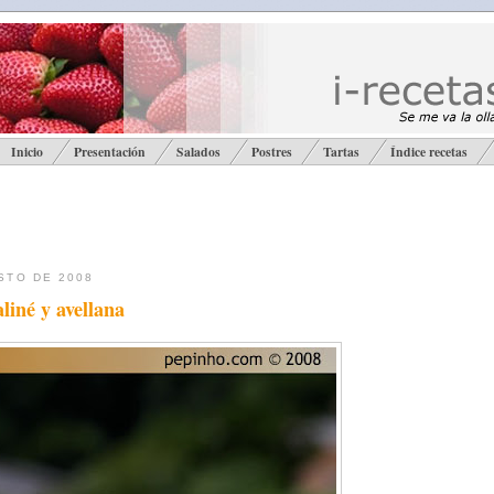
Inicio
Presentación
Salados
Postres
Tartas
Índice recetas
STO DE 2008
liné y avellana