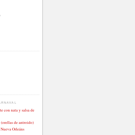
)
ARNAVAL
te con nata y salsa de
 (orellas de antroido)
o Nueva Orleáns