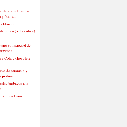
olate, confitura de
y frutas...
an blanco
 de crema (o chocolate)
átano con streusel de
almendr...
oca Cola y chocolate
usse de caramelo y
 praline c...
 salsa barbacoa a la
a
liné y avellana