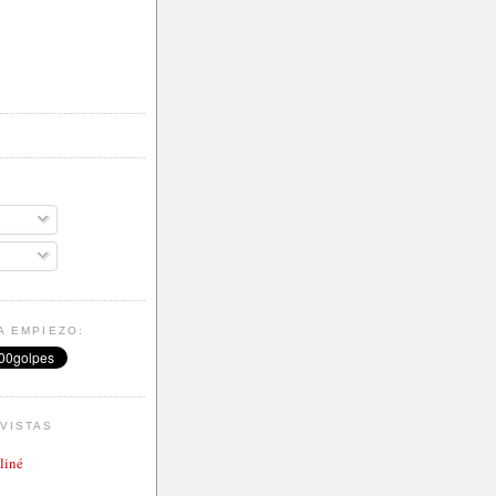
A EMPIEZO:
VISTAS
aliné