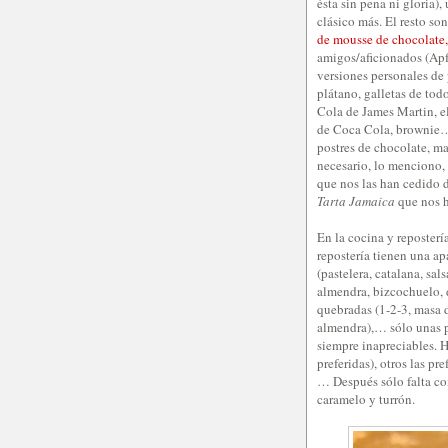
ésta sin pena ni gloria)
clásico más. El resto so
de mousse de chocolate,
amigos/aficionados (Apf
versiones personales de 
plátano, galletas de tod
Cola de James Martin, el 
de Coca Cola, brownie…)
postres de chocolate, ma
necesario, lo menciono, 
que nos las han cedido d
Tarta Jamaica
que nos 
En la cocina y reposterí
repostería tienen una a
(pastelera, catalana, sa
almendra, bizcochuelo, 
quebradas (1-2-3, masa d
almendra),… sólo unas pe
siempre inapreciables. 
preferidas), otros las p
… Después sólo falta co
caramelo y turrón.