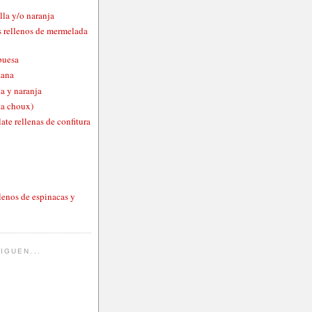
lla y/o naranja
 rellenos de mermelada
buesa
zana
a y naranja
ta choux)
ate rellenas de confitura
lenos de espinacas y
IGUEN...