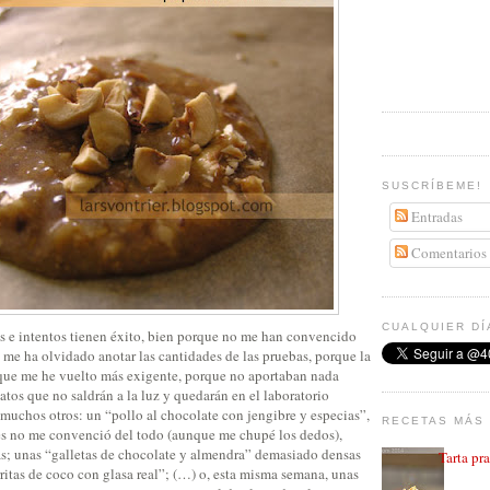
SUSCRÍBEME!
Entradas
Comentarios
CUALQUIER DÍ
as e intentos tienen éxito, bien porque no me han convencido
e me ha olvidado anotar las cantidades de las pruebas, porque la
rque me he vuelto más exigente, porque no aportaban nada
os que no saldrán a la luz y quedarán en el laboratorio
 muchos otros: un “pollo al chocolate con jengibre y especias”,
RECETAS MÁS 
es no me convenció del todo (aunque me chupé los dedos),
s; unas “galletas de chocolate y almendra” demasiado densas
Tarta pr
ritas de coco con glasa real”; (…) o, esta misma semana, unas