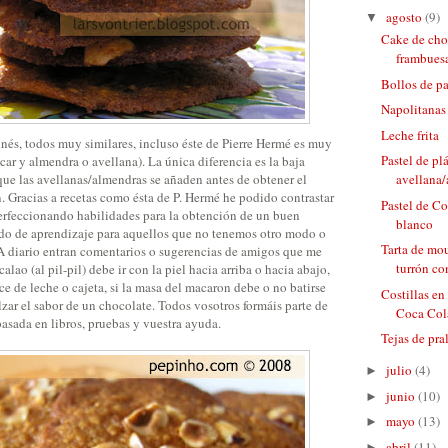
agosto
(9)
▼
Cake de choc
frambuesa 
Bollos de p
Napolitanas
Leche frita
nés, todos muy similares, incluso éste de Pierre Hermé es muy
Pastel de pl
úcar y almendra o avellana). La única diferencia es la baja
que las avellanas/almendras se añaden antes de obtener el
avellana/
. Gracias a recetas como ésta de P. Hermé he podido contrastar
Pastel de C
perfeccionando habilidades para la obtención de un buen
blanco
do de aprendizaje para aquellos que no tenemos otro modo o
Tarta de mo
 A diario entran comentarios o sugerencias de amigos que me
turrón con
alao (al pil-pil) debe ir con la piel hacia arriba o hacia abajo,
 de leche o cajeta, si la masa del macaron debe o no batirse
Costillas en
zar el sabor de un chocolate. Todos vosotros formáis parte de
Coca Col
basada en libros, pruebas y vuestra ayuda.
Tejas de pra
julio
(4)
►
junio
(10)
►
mayo
(13)
►
abril
(11)
►