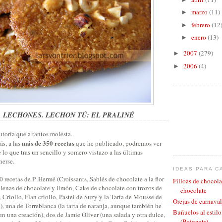
marzo
(11)
►
febrero
(12
►
enero
(13)
►
2007
(279)
►
2006
(4)
►
A LECHONES.
LECHON TÚ: EL PRALINÉ
utoría que a tantos molesta.
más de 350 recetas
ás, a las
que he publicado, podremos ver
lo que tras un sencillo y somero vistazo a las últimas
nerse.
IDEAS PARA C
 recetas de P. Hermé (Croissants, Sablés de chocolate a la flor
Filloas de chocola
enas de chocolate y limón, Cake de chocolate con trozos de
chocolate
l, Criollo, Flan criollo, Pastel de Suzy y la Tarta de Mousse de
Orejas de carnaval
), una de Torreblanca (la tarta de naranja, aunque también he
Buñuelos al estil
n una creación), dos de Jamie Oliver (una salada y otra dulce,
(Beignets)