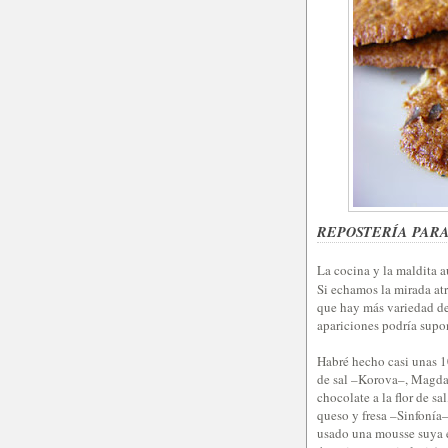
REPOSTERÍA PAR
La cocina y la maldita a
Si echamos la mirada atr
que hay más variedad de 
apariciones podría supo
Habré hecho casi unas 10
de sal –Korova–, Magdal
chocolate a la flor de sa
queso y fresa –Sinfonía–
usado una mousse suya e