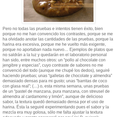
Pero no todas las pruebas e intentos tienen éxito, bien
porque no me han convencido los contrastes, porque se me
ha olvidado anotar las cantidades de las pruebas, porque la
harina era excesiva, porque me he vuelto más exigente,
porque no aportaban nada nuevo… Ejemplos de platos que
no saldrán a la luz y quedarán en el laboratorio personal
han sido, entre muchos otros: un “pollo al chocolate con
jengibre y especias”, cuyo contraste de sabores no me
convenció del todo (aunque me chupé los dedos), seguiré
haciendo pruebas; unas “galletas de chocolate y almendra”
demasiado densas para mi gusto; unas “barritas de coco
con glasa real”; (…) o, esta misma semana, unas pruebas
de un “pastel de manzana, pura manzana, con streusel de
almendra al cardamomo y limón”, aunque de delicioso
sabor, la textura quedó demasiado densa por el uso de
harina. Ésta la seguiré experimentando pues el sabor y la
mezcla era muy golosa, sólo me falta ajustar la textura