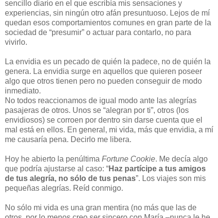
sencillo diario en el que escribía mis sensaciones y
experiencias, sin ningún otro afán presuntuoso. Lejos de mí
quedan esos comportamientos comunes en gran parte de la
sociedad de “presumir” o actuar para contarlo, no para
vivirlo.
La envidia es un pecado de quién la padece, no de quién la
genera. La envidia surge en aquellos que quieren poseer
algo que otros tienen pero no pueden conseguir de modo
inmediato.
No todos reaccionamos de igual modo ante las alegrías
pasajeras de otros. Unos se “alegran por ti”, otros (los
envidiosos) se corroen por dentro sin darse cuenta que el
mal está en ellos. En general, mi vida, más que envidia, a mí
me causaría pena. Decirlo me libera.
Hoy he abierto la penúltima
Fortune Cookie
. Me decía algo
que podría ajustarse al caso: “
Haz partícipe a tus amigos
de tus alegría, no sólo de tus penas
”. Los viajes son mis
pequeñas alegrías. Reíd conmigo.
No sólo mi vida es una gran mentira (no más que las de
otros, por lo menos creo ser sincero con María –nunca le he