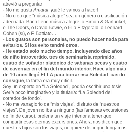
atrevió a preguntar
- No me gusta
Amaral
, ¡qué le vamos a hacer!
- No creo que “música alegre” sea un género o clasificación
adecuada. Bach tiene música alegre, o Simon & Garfunkel,
o The Doors, o David Bowie, o Ella Fitzgerald, o Leonard
Cohen (sí), o F. Battiato…
-
Los gustos son personales, no puedo hacer nada para
evitarlos. Si los evito tendré otros.
-
He estado solo mucho tiempo, incluyendo diez años
de niño introvertido, tres de seminarista reprimido,
cuatro de soñador platónico de sábanas secas y cuatro
de cavernas en el fin del mundo interior. Hace algo más
de 10 años llegó ELLA para borrar esa Soledad, casi lo
consigue
, la tarea era muy difícil.
Soy un experto en “La Soledad”, podría escribir una tesis.
Sería poco imaginativo y la titularía: “La Soledad del
corredor de fondo”.
- No me vanaglorio de “mis viajes”, disfruto de “nuestros
viajes”. De joven no iba a ninguno (las famosas excursiones
de fin de curso), prefería un viaje interior a tener que
compartir esas eternas excursiones. Ahora nos dicen que
nuestros hijos son los viajes, no quiere decir que tengamos