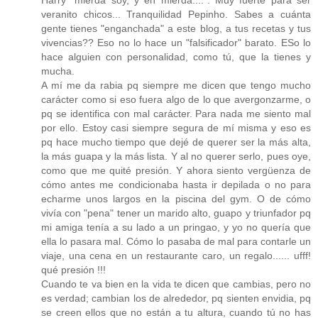
Harry "mierda soy, y en mierda....". Muy fuerte para ser
veranito chicos... Tranquilidad Pepinho. Sabes a cuánta
gente tienes "enganchada" a este blog, a tus recetas y tus
vivencias?? Eso no lo hace un "falsificador" barato. ESo lo
hace alguien con personalidad, como tú, que la tienes y
mucha.
A mí me da rabia pq siempre me dicen que tengo mucho
carácter como si eso fuera algo de lo que avergonzarme, o
pq se identifica con mal carácter. Para nada me siento mal
por ello. Estoy casi siempre segura de mí misma y eso es
pq hace mucho tiempo que dejé de querer ser la más alta,
la más guapa y la más lista. Y al no querer serlo, pues oye,
como que me quité presión. Y ahora siento vergüenza de
cómo antes me condicionaba hasta ir depilada o no para
echarme unos largos en la piscina del gym. O de cómo
vivía con "pena" tener un marido alto, guapo y triunfador pq
mi amiga tenía a su lado a un pringao, y yo no quería que
ella lo pasara mal. Cómo lo pasaba de mal para contarle un
viaje, una cena en un restaurante caro, un regalo...... ufff!
qué presión !!!
Cuando te va bien en la vida te dicen que cambias, pero no
es verdad; cambian los de alrededor, pq sienten envidia, pq
se creen ellos que no están a tu altura, cuando tú no has