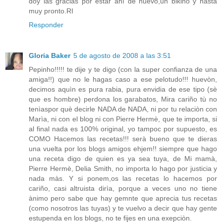
doy las gracias por estar ahí de nuevo,un bikiño y hasta
muy pronto.RI
Responder
Gloria Baker
5 de agosto de 2008 a las 3:51
Pepinho!!!!! te dije y te digo (con la super confianza de una
amiga!!) que no le hagas caso a ese pelotudo!!! huevòn,
decimos aquìn es pura rabia, pura envidia de ese tipo (sè
que es hombre) perdona los garabatos, Mira cariño tù no
tenìaspor què decirle NADA de NADA, ni por tu relaciòn con
Marìa, ni con el blog ni con Pierre Hermè, que te importa, si
al final nada es 100% original, yo tampoc por supuesto, es
COMO Hacemos las recetas!!! serà bueno que te dieras
una vuelta por los blogs amigos ehjem!! siempre que hago
una receta digo de quien es ya sea tuya, de Mi mamà,
Pierre Hermè, Delia Smith, no importa lo hago por justicia y
nada màs. Y si ponem,os las recetas lo hacemos por
cariño, casi altruista dirìa, porque a veces uno no tiene
ànimo pero sabe que hay gemnte que aprecia tus recetas
(como nosotros las tuyas) y te vuelvo a decir que hay gente
estupenda en los blogs, no te fijes en una exepciòn.