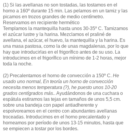
(1)
Si las avellanas no son tostadas, las tostamos en el
horno a 160º durante 15 min. Las pelamos en un tamiz y las
picamos en trozos grandes de medio centímetro.
Reservamos en recipiente hermético
Templamos la mantequilla hasta unos 30-35º C. Tamizamos
el azúcar lustre y la harina. Mezclamos el praliné de
avellana, el azúcar, el huevo, la mantequilla y la harina. Es
una masa pastosa, como la de unas magdalenas, por lo que
hay que introducirlas en el frigorífico antes de su uso. La
introducimos en el frigorífico un mínimo de 1-2 horas, mejor
toda la noche.
(2)
Precalentamos el horno de convección a 150º C.
He
usado uno normal, En teoría un horno de convección
necesita menos temperatura (?), he puesto unos 10-20
grados centígrados más.
. Ayudándonos de una cuchara o
espátula estiramos las tejas en tamaños de unos 5,5 cm.
sobre una bandeja con papel antiadherente y
espolvoreamos en el centro con abundantes avellanas
troceadas. Introducimos en el horno precalentado y
horneamos por período de unos 13-15 minutos, hasta que
se empiecen a tostar por los bordes.