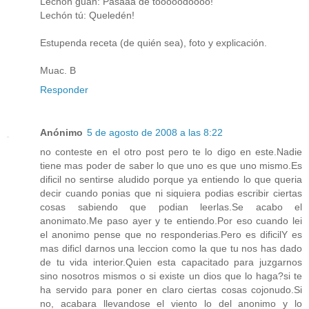
Lechón guan: Pasaaa de tooooodoooo!
Lechón tú: Queledén!
Estupenda receta (de quién sea), foto y explicación.
Muac. B
Responder
Anónimo
5 de agosto de 2008 a las 8:22
no conteste en el otro post pero te lo digo en este.Nadie
tiene mas poder de saber lo que uno es que uno mismo.Es
dificil no sentirse aludido porque ya entiendo lo que queria
decir cuando ponias que ni siquiera podias escribir ciertas
cosas sabiendo que podian leerlas.Se acabo el
anonimato.Me paso ayer y te entiendo.Por eso cuando lei
el anonimo pense que no responderias.Pero es dificilY es
mas dificl darnos una leccion como la que tu nos has dado
de tu vida interior.Quien esta capacitado para juzgarnos
sino nosotros mismos o si existe un dios que lo haga?si te
ha servido para poner en claro ciertas cosas cojonudo.Si
no, acabara llevandose el viento lo del anonimo y lo