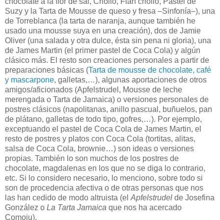
chocolate a la flor de sal, Criollo, Flan criollo, Pastel de
Suzy y la Tarta de Mousse de queso y fresa –Sinfonía–), una
de Torreblanca (la tarta de naranja, aunque también he
usado una mousse suya en una creación), dos de Jamie
Oliver (una salada y otra dulce, ésta sin pena ni gloria), una
de James Martin (el primer pastel de Coca Cola) y algún
clásico más. El resto son creaciones personales a partir de
preparaciones básicas (
Tarta de mousse de chocolate, café
y mascarpone
, galletas,…), algunas aportaciones de otros
amigos/aficionados (Apfelstrudel, Mousse de leche
merengada o Tarta de Jamaica) o versiones personales de
postres clásicos (napolitanas, anillo pascual, buñuelos, pan
de plátano, galletas de todo tipo, gofres,…). Por ejemplo,
exceptuando el pastel de Coca Cola de James Martin, el
resto de postres y platos con Coca Cola (tortitas, alitas,
salsa de Coca Cola, brownie…) son ideas o versiones
propias. También lo son muchos de los postres de
chocolate, magdalenas en los que no se diga lo contrario,
etc. Si lo considero necesario, lo menciono, sobre todo si
son de procedencia afectiva o de otras personas que nos
las han cedido de modo altruista (el
Apfelstrudel
de Josefina
González o
La Tarta Jamaica
que nos ha acercado
Comoju).