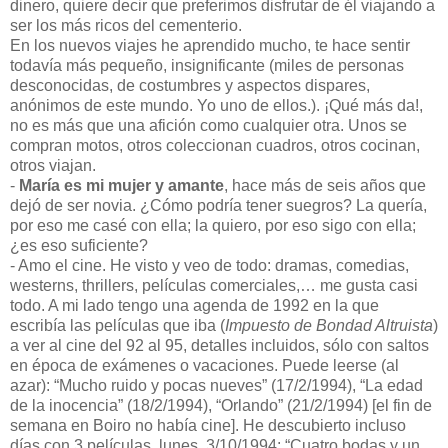
dinero, quiere decir que preferimos disfrutar de él viajando a
ser los más ricos del cementerio.
En los nuevos viajes he aprendido mucho, te hace sentir
todavía más pequeño, insignificante (miles de personas
desconocidas, de costumbres y aspectos dispares,
anónimos de este mundo. Yo uno de ellos.). ¡Qué más da!,
no es más que una afición como cualquier otra. Unos se
compran motos, otros coleccionan cuadros, otros cocinan,
otros viajan.
-
María es mi mujer y amante
, hace más de seis años que
dejó de ser novia. ¿Cómo podría tener suegros? La quería,
por eso me casé con ella; la quiero, por eso sigo con ella;
¿es eso suficiente?
- Amo el cine. He visto y veo de todo: dramas, comedias,
westerns, thrillers, películas comerciales,… me gusta casi
todo. A mi lado tengo una agenda de 1992 en la que
escribía las películas que iba (
Impuesto de Bondad Altruista
)
a ver al cine del 92 al 95, detalles incluidos, sólo con saltos
en época de exámenes o vacaciones. Puede leerse (al
azar): “Mucho ruido y pocas nueves” (17/2/1994), “La edad
de la inocencia” (18/2/1994), “Orlando” (21/2/1994) [el fin de
semana en Boiro no había cine]. He descubierto incluso
días con 3 películas, lunes, 3/10/1994: “Cuatro bodas y un